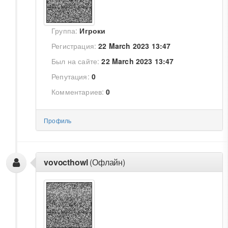
Группа:
Игроки
Регистрация:
22 March 2023 13:47
Был на сайте:
22 March 2023 13:47
Репутация:
0
Комментариев:
0
Профиль
vovocthowl
(Офлайн)