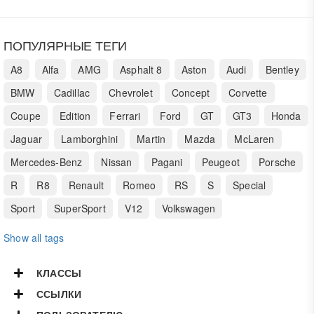
ПОПУЛЯРНЫЕ ТЕГИ
A8
Alfa
AMG
Asphalt 8
Aston
Audi
Bentley
BMW
Cadillac
Chevrolet
Concept
Corvette
Coupe
Edition
Ferrari
Ford
GT
GT3
Honda
Jaguar
Lamborghini
Martin
Mazda
McLaren
Mercedes-Benz
Nissan
Pagani
Peugeot
Porsche
R
R8
Renault
Romeo
RS
S
Special
Sport
SuperSport
V12
Volkswagen
Show all tags
КЛАССЫ
ССЫЛКИ