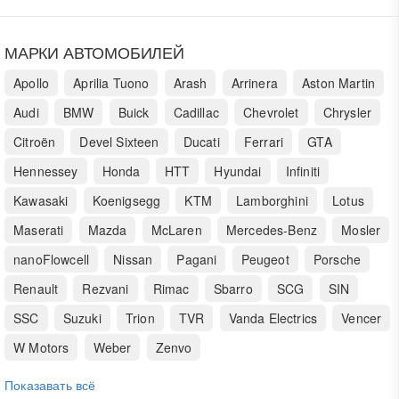
МАРКИ АВТОМОБИЛЕЙ
Apollo
Aprilia Tuono
Arash
Arrinera
Aston Martin
Audi
BMW
Buick
Cadillac
Chevrolet
Chrysler
Citroën
Devel Sixteen
Ducati
Ferrari
GTA
Hennessey
Honda
HTT
Hyundai
Infiniti
Kawasaki
Koenigsegg
KTM
Lamborghini
Lotus
Maserati
Mazda
McLaren
Mercedes-Benz
Mosler
nanoFlowcell
Nissan
Pagani
Peugeot
Porsche
Renault
Rezvani
Rimac
Sbarro
SCG
SIN
SSC
Suzuki
Trion
TVR
Vanda Electrics
Vencer
W Motors
Weber
Zenvo
Показавать всё