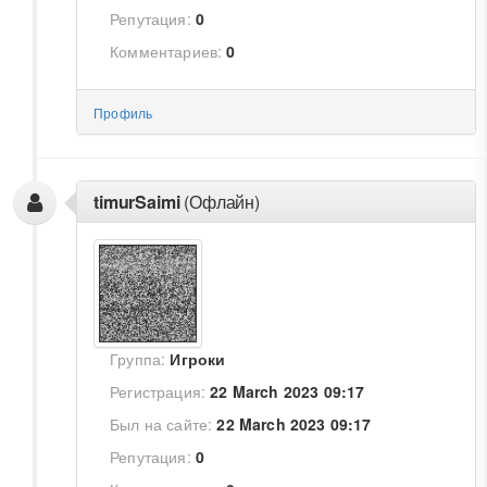
Репутация:
0
Комментариев:
0
Профиль
timurSaimi
(Офлайн)
Группа:
Игроки
Регистрация:
22 March 2023 09:17
Был на сайте:
22 March 2023 09:17
Репутация:
0