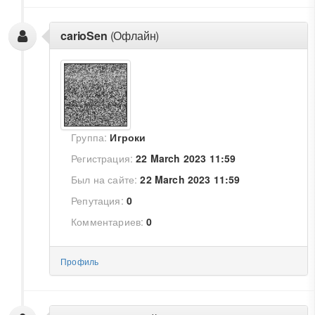
carioSen
(Офлайн)
Группа:
Игроки
Регистрация:
22 March 2023 11:59
Был на сайте:
22 March 2023 11:59
Репутация:
0
Комментариев:
0
Профиль