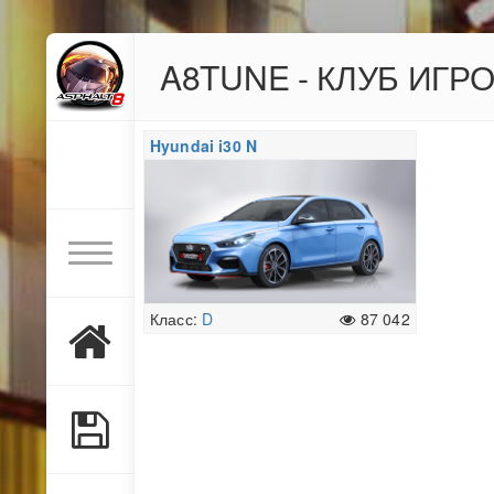
A8TUNE - КЛУБ ИГР
Hyundai i30 N
Класс:
D
87 042