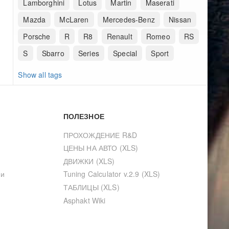
Lamborghini
Lotus
Martin
Maserati
Mazda
McLaren
Mercedes-Benz
Nissan
Porsche
R
R8
Renault
Romeo
RS
S
Sbarro
Series
Special
Sport
Show all tags
ПОЛЕЗНОЕ
ПРОХОЖДЕНИЕ R&D
ЦЕНЫ НА АВТО (XLS)
ДВИЖКИ (XLS)
ии
Tuning Calculator v.2.9 (XLS)
ТАБЛИЦЫ (XLS)
Asphakt Wiki