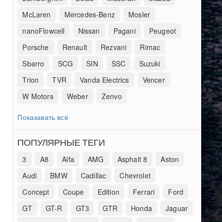
McLaren
Mercedes-Benz
Mosler
nanoFlowcell
Nissan
Pagani
Peugeot
Porsche
Renault
Rezvani
Rimac
Sbarro
SCG
SIN
SSC
Suzuki
Trion
TVR
Vanda Electrics
Vencer
W Motors
Weber
Zenvo
Показавать всё
ПОПУЛЯРНЫЕ ТЕГИ
3
A8
Alfa
AMG
Asphalt 8
Aston
Audi
BMW
Cadillac
Chevrolet
Concept
Coupe
Edition
Ferrari
Ford
GT
GT-R
GT3
GTR
Honda
Jaguar