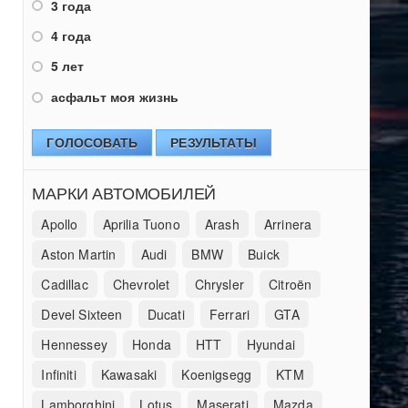
3 года
4 года
5 лет
асфальт моя жизнь
ГОЛОСОВАТЬ
РЕЗУЛЬТАТЫ
МАРКИ АВТОМОБИЛЕЙ
Apollo
Aprilia Tuono
Arash
Arrinera
Aston Martin
Audi
BMW
Buick
Cadillac
Chevrolet
Chrysler
Citroën
Devel Sixteen
Ducati
Ferrari
GTA
Hennessey
Honda
HTT
Hyundai
Infiniti
Kawasaki
Koenigsegg
KTM
Lamborghini
Lotus
Maserati
Mazda