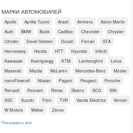
МАРКИ АВТОМОБИЛЕЙ
Apollo
Aprilia Tuono
Arash
Arrinera
Aston Martin
Audi
BMW
Buick
Cadillac
Chevrolet
Chrysler
Citroën
Devel Sixteen
Ducati
Ferrari
GTA
Hennessey
Honda
HTT
Hyundai
Infiniti
Kawasaki
Koenigsegg
KTM
Lamborghini
Lotus
Maserati
Mazda
McLaren
Mercedes-Benz
Mosler
nanoFlowcell
Nissan
Pagani
Peugeot
Porsche
Renault
Rezvani
Rimac
Sbarro
SCG
SIN
SSC
Suzuki
Trion
TVR
Vanda Electrics
Vencer
W Motors
Weber
Zenvo
Показавать всё