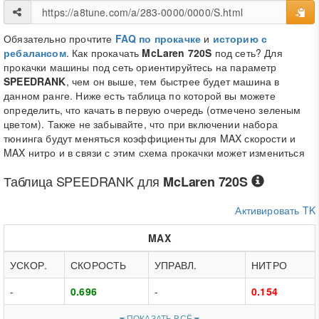
Обязательно прочтите
FAQ по прокачке
и
историю с
ребалансом
. Как прокачать
McLaren 720S
под сеть? Для
прокачки машины под сеть ориентируйтесь на параметр
SPEEDRANK
, чем он выше, тем быстрее будет машина в
данном ранге. Ниже есть таблица по которой вы можете
определить, что качать в первую очередь (отмечено зеленым
цветом). Также не забывайте, что при включении набора
тюнинга будут меняться коэффициенты для MAX скорости и
MAX нитро и в связи с этим схема прокачки может измениться
Таблица
SPEEDRANK
для
McLaren 720S
Активировать TK
MAX
УСКОР.
СКОРОСТЬ
УПРАВЛ.
НИТРО
-
0.696
-
0.154
ПОКАЗАТЬ ВСЁ