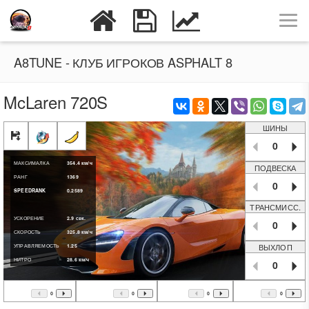
A8TUNE - КЛУБ ИГРОКОВ ASPHALT 8
McLaren 720S
ШИНЫ
0
МАКСИМАЛКА
354.4
км/ч
ПОДВЕСКА
РАНГ
1369
0
SPEEDRANK
0.2589
ТРАНСМИСС.
УСКОРЕНИЕ
2.9
сек.
0
СКОРОСТЬ
325.8
км/ч
ВЫХЛОП
УПРАВЛЯЕМОСТЬ
1.25
НИТРО
28.6
км/ч
0
0
0
0
0