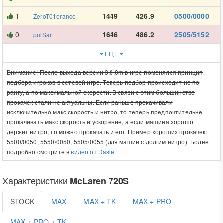
1
1449
426.9
0500/0000
ZeroT01erance
0
1646
486.2
2505/5152
pulSar
ЕЩЁ
Внимание! После выхода версии 3.8.0m в игре поменялся принцип
подбора игроков в сетевой игре. Теперь подбор происходит не по
рангу, а по максимальной скорости. В связи с этим большинство
прокачек стали не актуальны. Если раньше прокачивали
исключительно макс скорость и нитро, то теперь предпочтительне
прокачивать макс скорость и ускорение, а если машина хорошо
держит нитро, то можно прокачать и его. Пример хороших прокачек:
5500/0050, 5550/0050, 5505/0055 (для машин с долгим нитро). Более
подробно смотрите в
видео от Dasle
Характеристики
McLaren 720S
STOCK
MAX
MAX + TK
MAX + PRO
MAX + PRO + TK