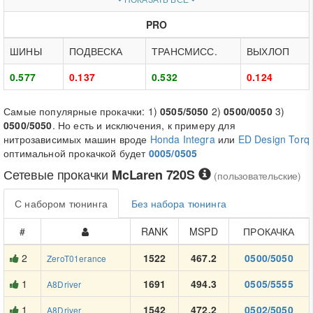
PRO
ШИНЫ
ПОДВЕСКА
ТРАНСМИСС.
ВЫХЛОП
0.577
0.137
0.532
0.124
Самые популярные прокачки: 1)
0505/5050
2)
0500/0050
3)
0500/5050
. Но есть и исключения, к примеру для
нитрозависимых машин вроде
Honda Integra
или
ED Design Torq
оптимальной прокачкой будет
0005/0505
Сетевые прокачки
McLaren 720S
(пользовательские)
С набором тюнинга
Без набора тюнинга
#
RANK
MSPD
ПРОКАЧКА
2
1522
467.2
0500/5050
ZeroT01erance
1
1691
494.3
0505/5555
A8Driver
1
1542
472.2
0502/5050
A8Driver