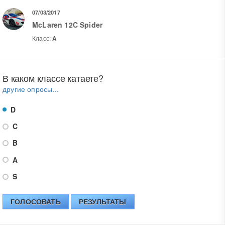
07/03/2017
McLaren 12C Spider
Класс:
A
В каком классе катаете?
другие опросы...
D
C
B
A
S
ГОЛОСОВАТЬ
РЕЗУЛЬТАТЫ