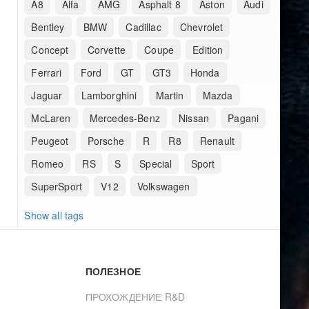
A8
Alfa
AMG
Asphalt 8
Aston
Audi
Bentley
BMW
Cadillac
Chevrolet
Concept
Corvette
Coupe
Edition
Ferrari
Ford
GT
GT3
Honda
Jaguar
Lamborghini
Martin
Mazda
McLaren
Mercedes-Benz
Nissan
Pagani
Peugeot
Porsche
R
R8
Renault
Romeo
RS
S
Special
Sport
SuperSport
V12
Volkswagen
Show all tags
ПОЛЕЗНОЕ
ПРОХОЖДЕНИЕ R&D