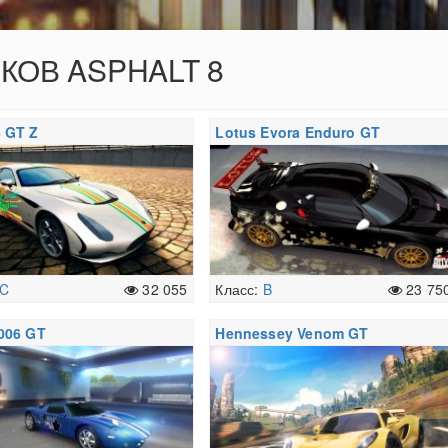
ОКОВ ASPHALT 8
 GT Z
Lotus Evora Enduro GT
C
32 055
Класс:
B
23 75
006 GT
Hennessey Venom GT