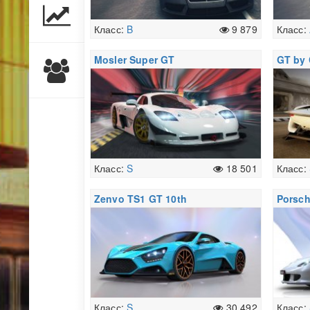
Класс:
B
9 879
Класс:
Mosler Super GT
GT by 
Класс:
S
18 501
Класс:
Zenvo TS1 GT 10th
Porsch
Anniversary Edition
Класс:
S
30 492
Класс: