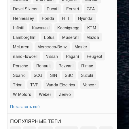
Devel Sixteen
Ducati
Ferrari
GTA
Hennessey
Honda
HTT
Hyundai
Infiniti
Kawasaki
Koenigsegg
KTM
Lamborghini
Lotus
Maserati
Mazda
McLaren
Mercedes-Benz
Mosler
nanoFlowcell
Nissan
Pagani
Peugeot
Porsche
Renault
Rezvani
Rimac
Sbarro
SCG
SIN
SSC
Suzuki
Trion
TVR
Vanda Electrics
Vencer
W Motors
Weber
Zenvo
Показавать всё
ПОПУЛЯРНЫЕ ТЕГИ