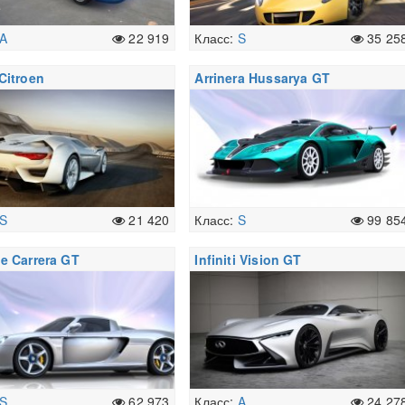
A
22 919
Класс:
S
35 25
Citroen
Arrinera Hussarya GT
S
21 420
Класс:
S
99 85
e Carrera GT
Infiniti Vision GT
S
62 973
Класс:
A
24 27