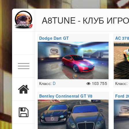
A8TUNE - КЛУБ ИГР
Dodge Dart GT
AC 378
Класс:
D
103 755
Класс:
Bentley Continental GT V8
Ford 2