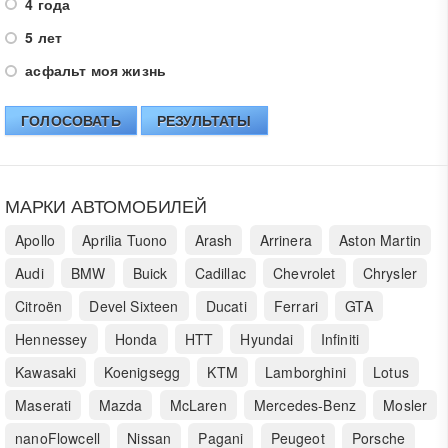
4 года
5 лет
асфальт моя жизнь
ГОЛОСОВАТЬ
РЕЗУЛЬТАТЫ
МАРКИ АВТОМОБИЛЕЙ
Apollo
Aprilia Tuono
Arash
Arrinera
Aston Martin
Audi
BMW
Buick
Cadillac
Chevrolet
Chrysler
Citroën
Devel Sixteen
Ducati
Ferrari
GTA
Hennessey
Honda
HTT
Hyundai
Infiniti
Kawasaki
Koenigsegg
KTM
Lamborghini
Lotus
Maserati
Mazda
McLaren
Mercedes-Benz
Mosler
nanoFlowcell
Nissan
Pagani
Peugeot
Porsche