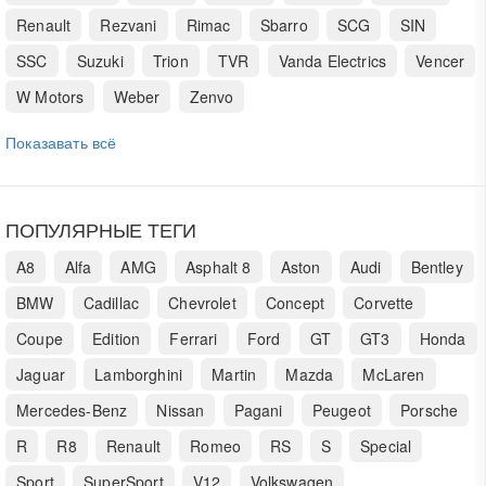
Renault
Rezvani
Rimac
Sbarro
SCG
SIN
SSC
Suzuki
Trion
TVR
Vanda Electrics
Vencer
W Motors
Weber
Zenvo
Показавать всё
ПОПУЛЯРНЫЕ ТЕГИ
A8
Alfa
AMG
Asphalt 8
Aston
Audi
Bentley
BMW
Cadillac
Chevrolet
Concept
Corvette
Coupe
Edition
Ferrari
Ford
GT
GT3
Honda
Jaguar
Lamborghini
Martin
Mazda
McLaren
Mercedes-Benz
Nissan
Pagani
Peugeot
Porsche
R
R8
Renault
Romeo
RS
S
Special
Sport
SuperSport
V12
Volkswagen