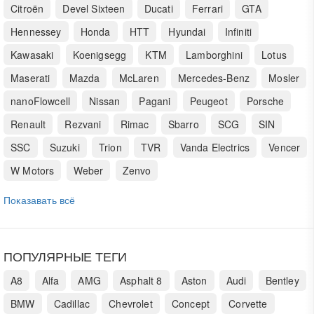
Citroën
Devel Sixteen
Ducati
Ferrari
GTA
Hennessey
Honda
HTT
Hyundai
Infiniti
Kawasaki
Koenigsegg
KTM
Lamborghini
Lotus
Maserati
Mazda
McLaren
Mercedes-Benz
Mosler
nanoFlowcell
Nissan
Pagani
Peugeot
Porsche
Renault
Rezvani
Rimac
Sbarro
SCG
SIN
SSC
Suzuki
Trion
TVR
Vanda Electrics
Vencer
W Motors
Weber
Zenvo
Показавать всё
ПОПУЛЯРНЫЕ ТЕГИ
A8
Alfa
AMG
Asphalt 8
Aston
Audi
Bentley
BMW
Cadillac
Chevrolet
Concept
Corvette