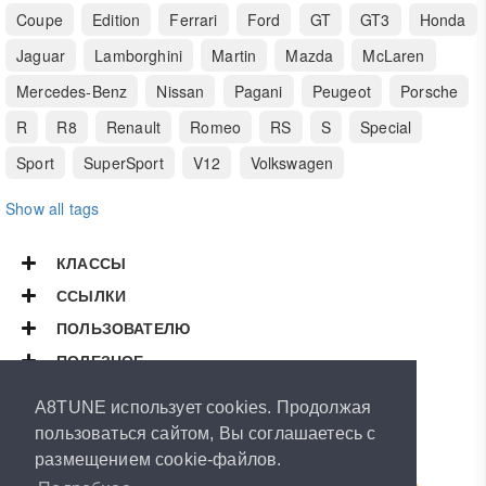
Coupe
Edition
Ferrari
Ford
GT
GT3
Honda
Jaguar
Lamborghini
Martin
Mazda
McLaren
Mercedes-Benz
Nissan
Pagani
Peugeot
Porsche
R
R8
Renault
Romeo
RS
S
Special
Sport
SuperSport
V12
Volkswagen
Show all tags
КЛАССЫ
ССЫЛКИ
ПОЛЬЗОВАТЕЛЮ
ПОЛЕЗНОЕ
Copyright © 2026
A8TUNE
A8TUNE использует cookies. Продолжая
All Rights Reserved.
пользоваться сайтом, Вы соглашаетесь с
размещением cookie-файлов.
Powered by
ArthurVeselov
Special thanks to
Road-Runner
&
RUBEN
LeMans™
&
Dasle