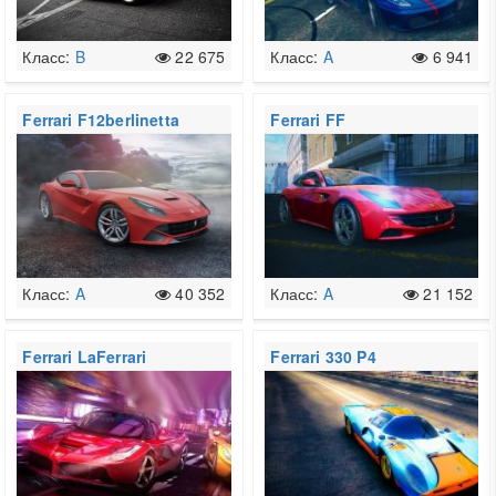
Класс:
B
22 675
Класс:
A
6 941
Ferrari F12berlinetta
Ferrari FF
Класс:
A
40 352
Класс:
A
21 152
Ferrari LaFerrari
Ferrari 330 P4