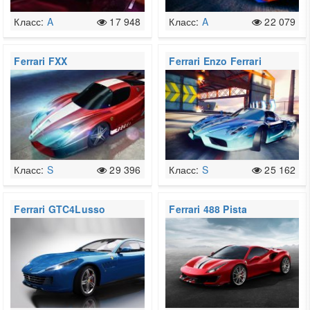
Класс:
A
17 948
Класс:
A
22 079
Ferrari FXX
Ferrari Enzo Ferrari
Класс:
S
29 396
Класс:
S
25 162
Ferrari GTC4Lusso
Ferrari 488 Pista