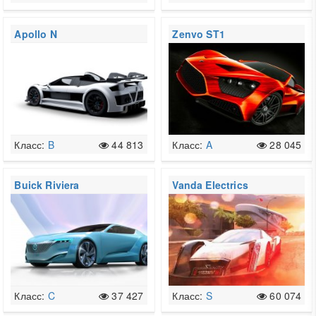
Apollo N
Zenvo ST1
Класс:
B
44 813
Класс:
A
28 045
Buick Riviera
Vanda Electrics
Dendrobium
Класс:
C
37 427
Класс:
S
60 074