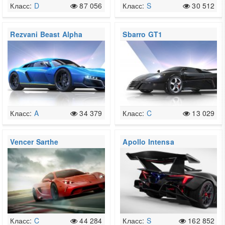
Класс:
D
87 056
Класс:
S
30 512
Rezvani Beast Alpha
Sbarro GT1
Класс:
A
34 379
Класс:
C
13 029
Vencer Sarthe
Apollo Intensa
Emozione
Класс:
C
44 284
Класс:
S
162 852