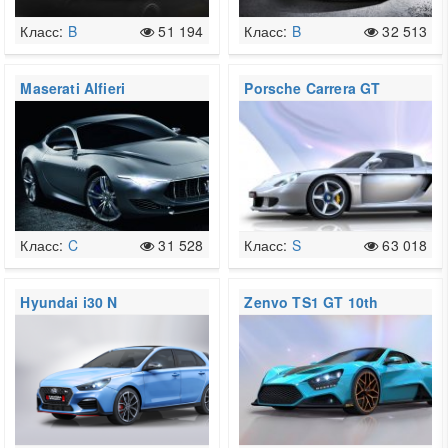
Класс:
B
51 194
Класс:
B
32 513
Maserati Alfieri
Porsche Carrera GT
Класс:
C
31 528
Класс:
S
63 018
Hyundai i30 N
Zenvo TS1 GT 10th
Anniversary Edition