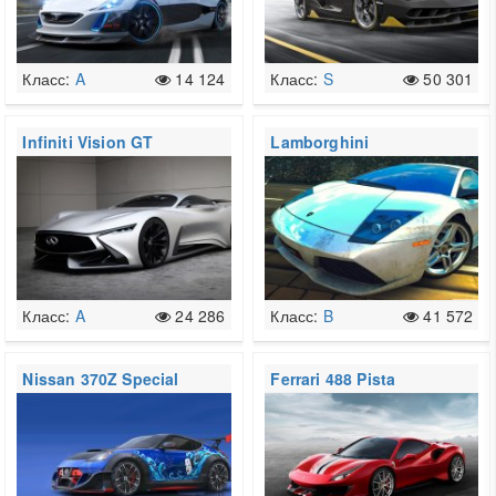
Класс:
A
14 124
Класс:
S
50 301
Infiniti Vision GT
Lamborghini
Murciélago LP640
Класс:
A
24 286
Класс:
B
41 572
Nissan 370Z Special
Ferrari 488 Pista
Edition