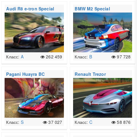
Audi R8 e-tron Special
BMW M2 Special
Edition
Edition
Класс:
A
262 459
Класс:
B
97 728
Pagani Huayra BC
Renault Trezor
Класс:
S
37 027
Класс:
C
58 876