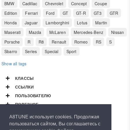
BMW
Cadillac
Chevrolet
Concept
Coupe
Edition
Ferrari
Ford
GT
GT-R
GT3
GTR
Honda
Jaguar
Lamborghini
Lotus
Martin
Maserati
Mazda
McLaren
Mercedes-Benz
Nissan
Porsche
R
R8
Renault
Romeo
RS
S
Sbarro
Series
Special
Sport
Show all tags
КЛАССЫ
ССЫЛКИ
ПОЛЬЗОВАТЕЛЮ
ПОЛЕЗНОЕ
Copyright © 2026
A8TUNE
A8TUNE использует cookies. Продолжая
All Rights Reserved.
пользоваться сайтом, Вы соглашаетесь с