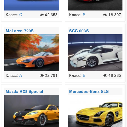
Класс:
C
42 653
Класс:
S
18 397
McLaren 720S
SCG 003S
Класс:
A
22 791
Класс:
B
48 285
Mazda RX8 Special
Mercedes-Benz SLS
Edition
AMG Coupe Black
Series