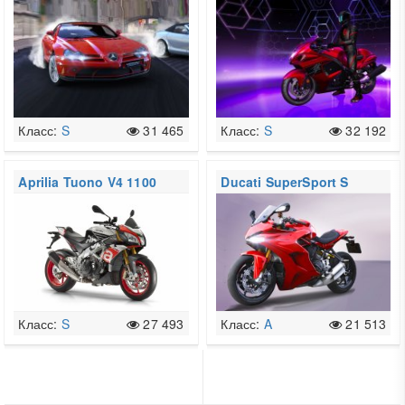
McLaren 722 Edition
Класс:
S
31 465
Класс:
S
32 192
Aprilia Tuono V4 1100
Ducati SuperSport S
RR my2017
Класс:
S
27 493
Класс:
A
21 513