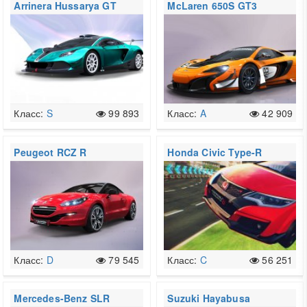
Arrinera Hussarya GT
McLaren 650S GT3
Класс:
S
99 893
Класс:
A
42 909
Peugeot RCZ R
Honda Civic Type-R
Класс:
D
79 545
Класс:
C
56 251
Mercedes-Benz SLR
Suzuki Hayabusa