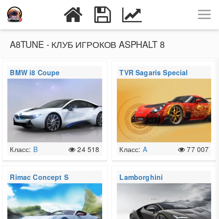
A8TUNE - КЛУБ ИГРОКОВ ASPHALT 8
BMW i8 Coupe
TVR Sagaris Special
Edition
Класс:
B
24 518
Класс:
A
77 007
Rimac Concept S
Lamborghini
Centenario