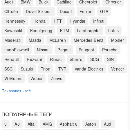
Audi
BMW
Buick
Cadillac
Chevrolet
Chrysler
Citroën
Devel Sixteen
Ducati
Ferrari
GTA
Hennessey
Honda
HTT
Hyundai
Infiniti
Kawasaki
Koenigsegg
KTM
Lamborghini
Lotus
Maserati
Mazda
McLaren
Mercedes-Benz
Mosler
nanoFlowcell
Nissan
Pagani
Peugeot
Porsche
Renault
Rezvani
Rimac
Sbarro
SCG
SIN
SSC
Suzuki
Trion
TVR
Vanda Electrics
Vencer
W Motors
Weber
Zenvo
Показавать всё
ПОПУЛЯРНЫЕ ТЕГИ
3
A8
Alfa
AMG
Asphalt 8
Aston
Audi