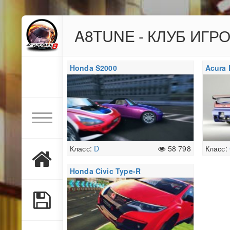
A8TUNE - КЛУБ ИГР
Honda S2000
Acura 
Класс:
D
58 798
Класс:
Honda Civic Type-R