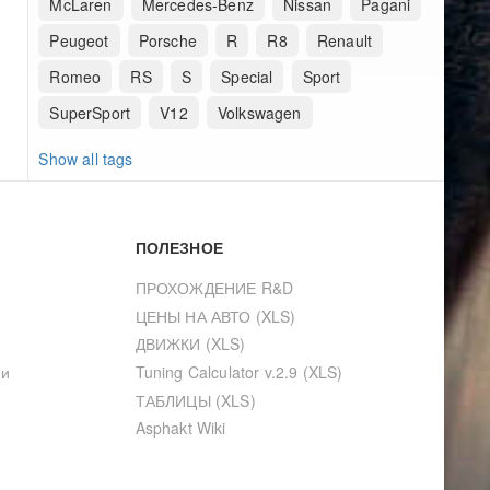
McLaren
Mercedes-Benz
Nissan
Pagani
Peugeot
Porsche
R
R8
Renault
Romeo
RS
S
Special
Sport
SuperSport
V12
Volkswagen
Show all tags
ПОЛЕЗНОЕ
ПРОХОЖДЕНИЕ R&D
ЦЕНЫ НА АВТО (XLS)
ДВИЖКИ (XLS)
ии
Tuning Calculator v.2.9 (XLS)
ТАБЛИЦЫ (XLS)
Asphakt Wiki