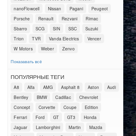
nanoFlowcell
Nissan
Pagani
Peugeot
Porsche
Renault
Rezvani
Rimac
Sbarro
SCG
SIN
SSC
Suzuki
Trion
TVR
Vanda Electrics
Vencer
W Motors
Weber
Zenvo
Показавать всё
ПОПУЛЯРНЫЕ ТЕГИ
A8
Alfa
AMG
Asphalt 8
Aston
Audi
Bentley
BMW
Cadillac
Chevrolet
Concept
Corvette
Coupe
Edition
Ferrari
Ford
GT
GT3
Honda
Jaguar
Lamborghini
Martin
Mazda