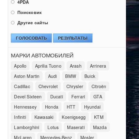
4PDA
Поисковик
Другие сайты
ГОЛОСОВАТЬ
РЕЗУЛЬТАТЫ
МАРКИ АВТОМОБИЛЕЙ
Apollo
Aprilia Tuono
Arash
Arrinera
Aston Martin
Audi
BMW
Buick
Cadillac
Chevrolet
Chrysler
Citroën
Devel Sixteen
Ducati
Ferrari
GTA
Hennessey
Honda
HTT
Hyundai
Infiniti
Kawasaki
Koenigsegg
KTM
Lamborghini
Lotus
Maserati
Mazda
McLaren
Mercedes-Benz
Mosler