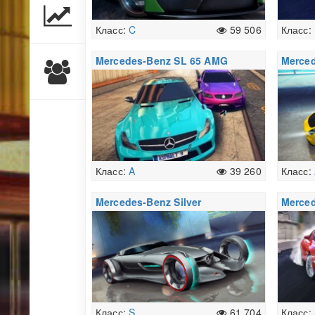
Класс:
C
59 506
Класс:
Mercedes-Benz SL 65 AMG
Merce
Black Series
Coup? 
Класс:
A
39 260
Класс:
Mercedes-Benz Silver
Merce
Lightning
722 Ed
Класс:
S
61 704
Класс: