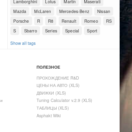
Lamborghini
Lotus
Martin
Maserati
Mazda
McLaren
Mercedes-Benz
Nissan
Porsche
R
R8
Renault
Romeo
RS
S
Sbarro
Series
Special
Sport
Show all tags
ПОЛЕЗНОЕ
ПРОХОЖДЕНИЕ R&D
ЦЕНЫ НА АВТО (XLS)
ДВИЖКИ (XLS)
ии
Tuning Calculator v.2.9 (XLS)
ТАБЛИЦЫ (XLS)
Asphakt Wiki