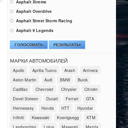
Asphalt Xtreme
Asphalt Overdrive
Asphalt Street Storm Racing
Asphalt 9 Legends
ГОЛОСОВАТЬ
РЕЗУЛЬТАТЫ
МАРКИ АВТОМОБИЛЕЙ
Apollo
Aprilia Tuono
Arash
Arrinera
Aston Martin
Audi
BMW
Buick
Cadillac
Chevrolet
Chrysler
Citroën
Devel Sixteen
Ducati
Ferrari
GTA
Hennessey
Honda
HTT
Hyundai
Infiniti
Kawasaki
Koenigsegg
KTM
Lamborghini
Lotus
Maserati
Mazda