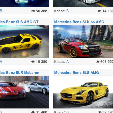
B
80 388
Класс:
B
14 13
des-Benz SLS AMG GT
Mercedes-Benz SLK 55 AMG
Final Edition
Special Edition
A
19 380
Класс:
A
608 55
des-Benz SLR McLaren
Mercedes-Benz SLS AMG
ition
Coupe Black Series
S
31 460
Класс:
B
32 49