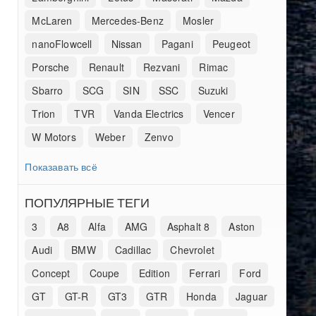
McLaren
Mercedes-Benz
Mosler
nanoFlowcell
Nissan
Pagani
Peugeot
Porsche
Renault
Rezvani
Rimac
Sbarro
SCG
SIN
SSC
Suzuki
Trion
TVR
Vanda Electrics
Vencer
W Motors
Weber
Zenvo
Показавать всё
ПОПУЛЯРНЫЕ ТЕГИ
3
A8
Alfa
AMG
Asphalt 8
Aston
Audi
BMW
Cadillac
Chevrolet
Concept
Coupe
Edition
Ferrari
Ford
GT
GT-R
GT3
GTR
Honda
Jaguar