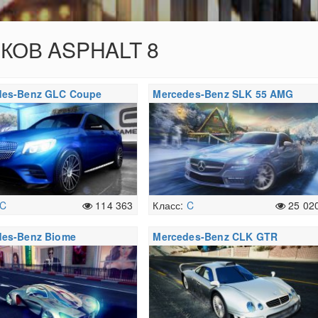
ОКОВ ASPHALT 8
des-Benz GLC Coupe
Mercedes-Benz SLK 55 AMG
C
114 363
Класс:
C
25 02
des-Benz Biome
Mercedes-Benz CLK GTR
AMG