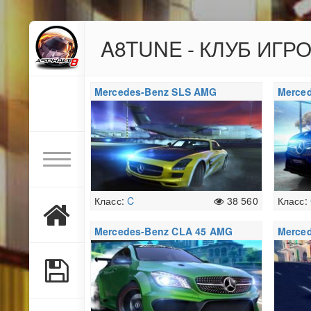
A8TUNE - КЛУБ ИГР
Mercedes-Benz SLS AMG
Merce
Electric Drive
Класс:
C
38 560
Класс:
Mercedes-Benz CLA 45 AMG
Merce
Racing Series