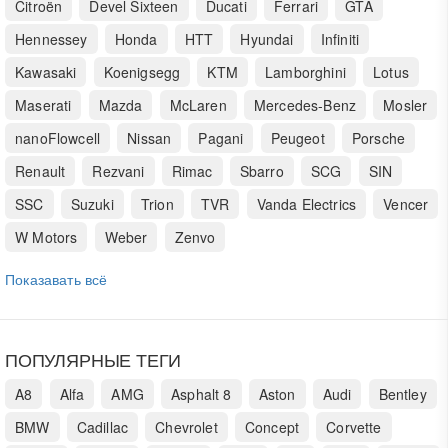
Citroën
Devel Sixteen
Ducati
Ferrari
GTA
Hennessey
Honda
HTT
Hyundai
Infiniti
Kawasaki
Koenigsegg
KTM
Lamborghini
Lotus
Maserati
Mazda
McLaren
Mercedes-Benz
Mosler
nanoFlowcell
Nissan
Pagani
Peugeot
Porsche
Renault
Rezvani
Rimac
Sbarro
SCG
SIN
SSC
Suzuki
Trion
TVR
Vanda Electrics
Vencer
W Motors
Weber
Zenvo
Показавать всё
ПОПУЛЯРНЫЕ ТЕГИ
A8
Alfa
AMG
Asphalt 8
Aston
Audi
Bentley
BMW
Cadillac
Chevrolet
Concept
Corvette