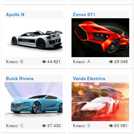
Apollo N
Zenvo ST1
Класс:
B
44 821
Класс:
A
28 049
Buick Riviera
Vanda Electrics
Dendrobium
Класс:
C
37 432
Класс:
S
60 081