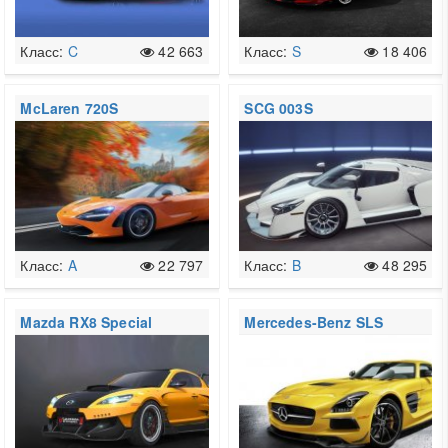
Класс:
C
42 663
Класс:
S
18 406
McLaren 720S
SCG 003S
Класс:
A
22 797
Класс:
B
48 295
Mazda RX8 Special
Mercedes-Benz SLS
Edition
AMG Coupe Black
Series