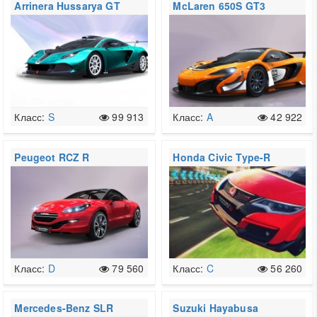
Arrinera Hussarya GT
McLaren 650S GT3
Класс:
S
99 913
Класс:
A
42 922
Peugeot RCZ R
Honda Civic Type-R
Класс:
D
79 560
Класс:
C
56 260
Mercedes-Benz SLR
Suzuki Hayabusa