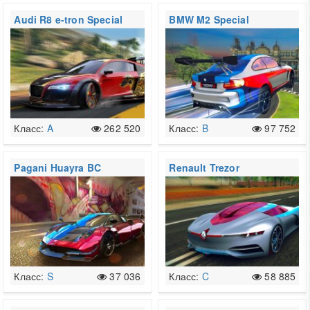
Audi R8 e-tron Special
BMW M2 Special
Edition
Edition
Класс:
A
262 520
Класс:
B
97 752
Pagani Huayra BC
Renault Trezor
Класс:
S
37 036
Класс:
C
58 885