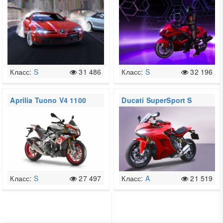
McLaren 722 Edition
Класс:
S
31 486
Класс:
S
32 196
Aprilia Tuono V4 1100
Ducati SuperSport S
RR my2017
Класс:
S
27 497
Класс:
A
21 519