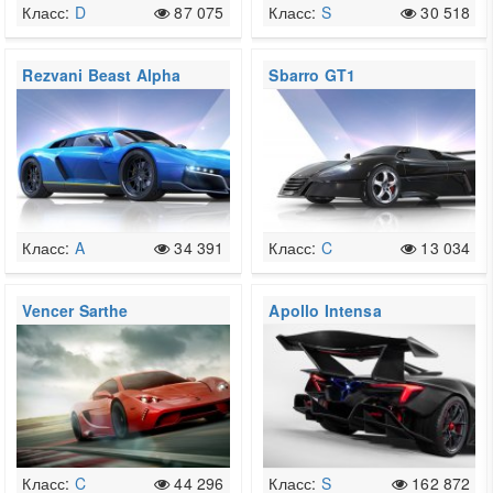
Класс:
D
87 075
Класс:
S
30 518
Rezvani Beast Alpha
Sbarro GT1
Класс:
A
34 391
Класс:
C
13 034
Vencer Sarthe
Apollo Intensa
Emozione
Класс:
C
44 296
Класс:
S
162 872