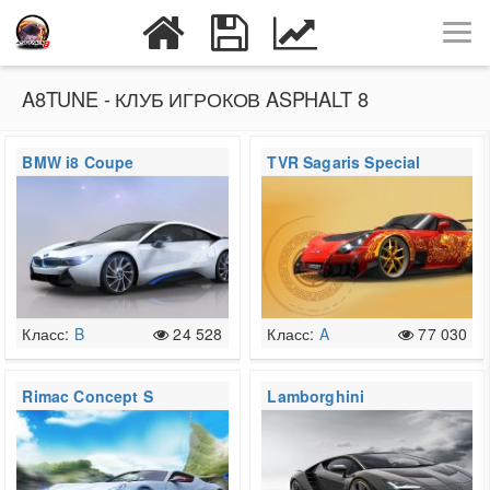
A8TUNE - КЛУБ ИГРОКОВ ASPHALT 8
BMW i8 Coupe
TVR Sagaris Special
Edition
Класс:
B
24 528
Класс:
A
77 030
Rimac Concept S
Lamborghini
Centenario