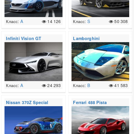
Класс:
A
14 126
Класс:
S
50 308
Infiniti Vision GT
Lamborghini
Murciélago LP640
Класс:
A
24 293
Класс:
B
41 583
Nissan 370Z Special
Ferrari 488 Pista
Edition