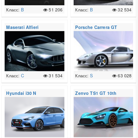
Класс:
B
51 206
Класс:
B
32 534
Maserati Alfieri
Porsche Carrera GT
Класс:
C
31 534
Класс:
S
63 028
Hyundai i30 N
Zenvo TS1 GT 10th
Anniversary Edition