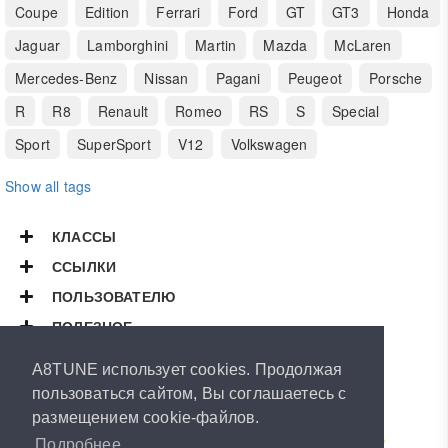
Coupe
Edition
Ferrari
Ford
GT
GT3
Honda
Jaguar
Lamborghini
Martin
Mazda
McLaren
Mercedes-Benz
Nissan
Pagani
Peugeot
Porsche
R
R8
Renault
Romeo
RS
S
Special
Sport
SuperSport
V12
Volkswagen
Show all tags
КЛАССЫ
ССЫЛКИ
ПОЛЬЗОВАТЕЛЮ
ПОЛЕЗНОЕ
Copyright © 2026
A8TUNE
A8TUNE использует cookies. Продолжая
All Rights Reserved.
пользоваться сайтом, Вы соглашаетесь с
размещением cookie-файлов.
Powered by
ArthurVeselov
Special thanks to
Road-Runner
&
RUBEN
LeMans™
&
Dasle
Подробнее