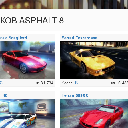
ОКОВ ASPHALT 8
 612 Scaglietti
Ferrari Testarossa
C
31 734
Класс:
B
16 48
 F40
Ferrari 599XX