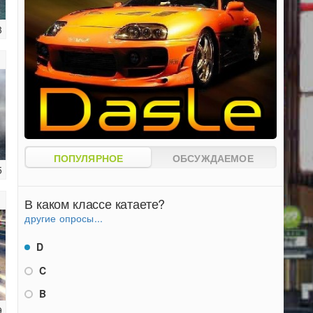
3
ПОПУЛЯРНОЕ
ОБСУЖДАЕМОЕ
5
В каком классе катаете?
другие опросы...
D
C
B
9