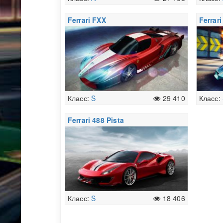
Ferrari FXX
Ferrari
Класс:
S
29 410
Класс:
Ferrari 488 Pista
Класс:
S
18 406