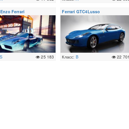
 Enzo Ferrari
Ferrari GTC4Lusso
S
25 183
Класс:
B
22 70