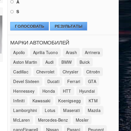
A
S
ГОЛОСОВАТЬ
РЕЗУЛЬТАТЫ
МАРКИ АВТОМОБИЛЕЙ
Apollo
Aprilia Tuono
Arash
Arrinera
1
Aston Martin
Audi
BMW
Buick
Cadillac
Chevrolet
Chrysler
Citroën
Devel Sixteen
Ducati
Ferrari
GTA
Hennessey
Honda
HTT
Hyundai
Infiniti
Kawasaki
Koenigsegg
KTM
Lamborghini
Lotus
Maserati
Mazda
McLaren
Mercedes-Benz
Mosler
nanoFlowcell
Nissan
Pagani
Peugeot