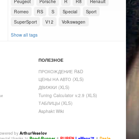
Peugeot
Porsche
R
R8
Renault
Romeo
RS
S
Special
Sport
SuperSport
V12
Volkswagen
Show all tags
ПОЛЕЗНОЕ
ПРОХОЖДЕНИЕ R&D
ЦЕНЫ НА АВТО (XLS)
ДВИЖКИ (XLS)
ии
Tuning Calculator v.2.9 (XLS)
ТАБЛИЦЫ (XLS)
Asphakt Wiki
owered by
ArthurVeselov
pecial thanks to
Road-Runner
&
RUBEN
LeMans™
&
Dasle