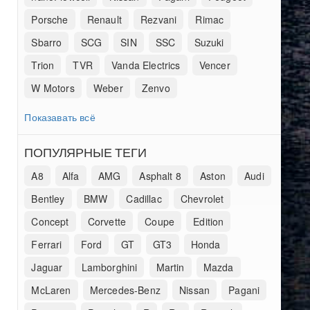
Porsche
Renault
Rezvani
Rimac
Sbarro
SCG
SIN
SSC
Suzuki
Trion
TVR
Vanda Electrics
Vencer
W Motors
Weber
Zenvo
Показавать всё
ПОПУЛЯРНЫЕ ТЕГИ
A8
Alfa
AMG
Asphalt 8
Aston
Audi
Bentley
BMW
Cadillac
Chevrolet
Concept
Corvette
Coupe
Edition
Ferrari
Ford
GT
GT3
Honda
Jaguar
Lamborghini
Martin
Mazda
McLaren
Mercedes-Benz
Nissan
Pagani