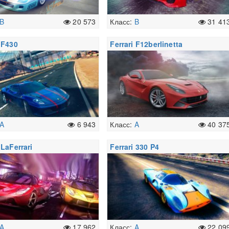
B
20 573
Класс:
B
31 41
i F430
Ferrari F12berlinetta
A
6 943
Класс:
A
40 37
 LaFerrari
Ferrari 330 P4
A
17 962
Класс:
A
22 09