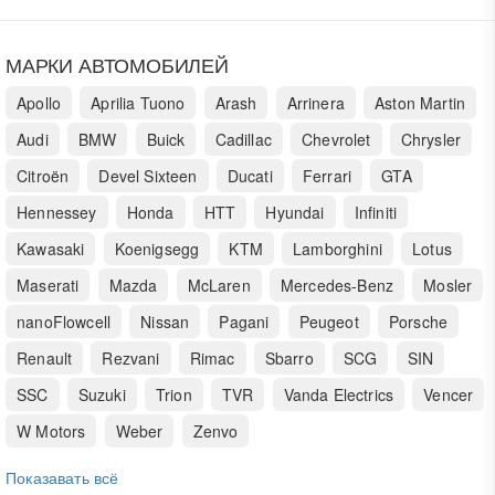
МАРКИ АВТОМОБИЛЕЙ
Apollo
Aprilia Tuono
Arash
Arrinera
Aston Martin
Audi
BMW
Buick
Cadillac
Chevrolet
Chrysler
Citroën
Devel Sixteen
Ducati
Ferrari
GTA
Hennessey
Honda
HTT
Hyundai
Infiniti
Kawasaki
Koenigsegg
KTM
Lamborghini
Lotus
Maserati
Mazda
McLaren
Mercedes-Benz
Mosler
nanoFlowcell
Nissan
Pagani
Peugeot
Porsche
Renault
Rezvani
Rimac
Sbarro
SCG
SIN
SSC
Suzuki
Trion
TVR
Vanda Electrics
Vencer
W Motors
Weber
Zenvo
Показавать всё