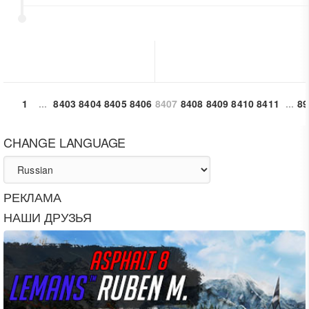
1
...
8403
8404
8405
8406
8407
8408
8409
8410
8411
...
89
CHANGE LANGUAGE
РЕКЛАМА
НАШИ ДРУЗЬЯ