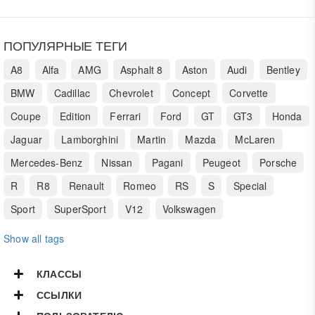
ПОПУЛЯРНЫЕ ТЕГИ
A8
Alfa
AMG
Asphalt 8
Aston
Audi
Bentley
BMW
Cadillac
Chevrolet
Concept
Corvette
Coupe
Edition
Ferrari
Ford
GT
GT3
Honda
Jaguar
Lamborghini
Martin
Mazda
McLaren
Mercedes-Benz
Nissan
Pagani
Peugeot
Porsche
R
R8
Renault
Romeo
RS
S
Special
Sport
SuperSport
V12
Volkswagen
Show all tags
КЛАССЫ
ССЫЛКИ