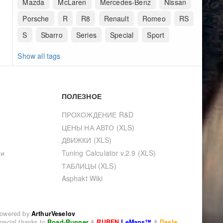
Mazda
McLaren
Mercedes-Benz
Nissan
Porsche
R
R8
Renault
Romeo
RS
S
Sbarro
Series
Special
Sport
Show all tags
ПОЛЕЗНОЕ
ПРОХОЖДЕНИЕ R&D
ЦЕНЫ НА АВТО (XLS)
ДВИЖКИ (XLS)
ии
Tuning Calculator v.2.9 (XLS)
ТАБЛИЦЫ (XLS)
Asphakt Wiki
owered by
ArthurVeselov
pecial thanks to
Road-Runner
&
RUBEN
LeMans™
&
Dasle