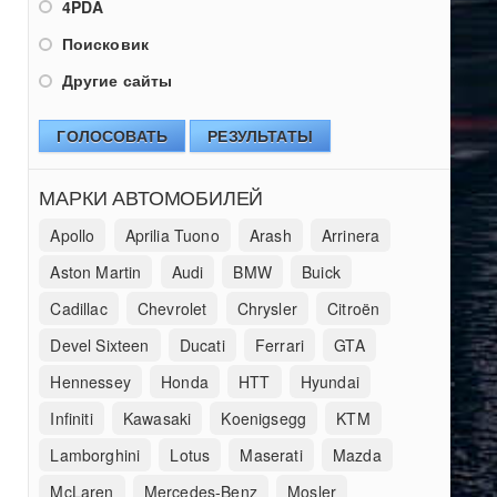
4PDA
Поисковик
Другие сайты
ГОЛОСОВАТЬ
РЕЗУЛЬТАТЫ
МАРКИ АВТОМОБИЛЕЙ
Apollo
Aprilia Tuono
Arash
Arrinera
Aston Martin
Audi
BMW
Buick
Cadillac
Chevrolet
Chrysler
Citroën
Devel Sixteen
Ducati
Ferrari
GTA
Hennessey
Honda
HTT
Hyundai
Infiniti
Kawasaki
Koenigsegg
KTM
Lamborghini
Lotus
Maserati
Mazda
McLaren
Mercedes-Benz
Mosler