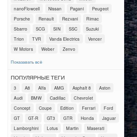
nanoFlowcell
Nissan
Pagani
Peugeot
Porsche
Renault
Rezvani
Rimac
Sbarro
SCG
SIN
SSC
Suzuki
Trion
TVR
Vanda Electrics
Vencer
W Motors
Weber
Zenvo
Показавать всё
ПОПУЛЯРНЫЕ ТЕГИ
3
A8
Alfa
AMG
Asphalt 8
Aston
Audi
BMW
Cadillac
Chevrolet
Concept
Coupe
Edition
Ferrari
Ford
GT
GT-R
GT3
GTR
Honda
Jaguar
Lamborghini
Lotus
Martin
Maserati