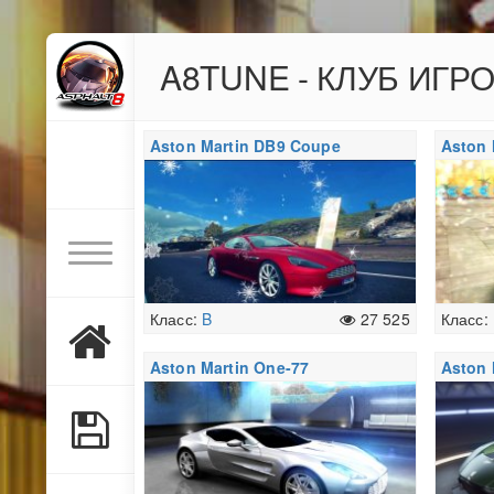
A8TUNE - КЛУБ ИГР
Aston Martin DB9 Coupe
Aston 
Класс:
B
27 525
Класс:
Aston Martin One-77
Aston 