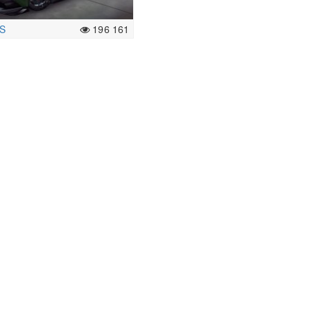
S
196 161