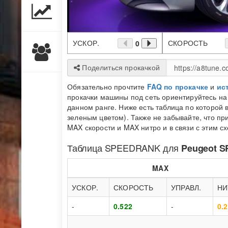
УСКОР.
СКОРОСТЬ
0
Поделиться прокачкой
Обязательно прочтите
FAQ по прокачке
и
ис
прокачки машины под сеть ориентируйтесь н
данном ранге. Ниже есть таблица по которой 
зеленым цветом). Также не забывайте, что п
MAX скорости и MAX нитро и в связи с этим с
Таблица
SPEEDRANK
для
Peugeot S
MAX
УСКОР.
СКОРОСТЬ
УПРАВЛ.
НИ
-
0.522
-
0.