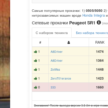
Самые популярные прокачки: 1)
0505/5050
2)
нитрозависимых машин вроде
Honda Integra
и
Сетевые прокачки
Peugeot SR1
(по
С набором тюнинга
Без набора тюнинг
#
RANK
1
1474
A8Driver
1
1364
A8Driver
1
1448
Zottffss
1
1423
ZeroT01erance
0
1660
333
Внимание! После выхода версии 3.8.0m в игре поме