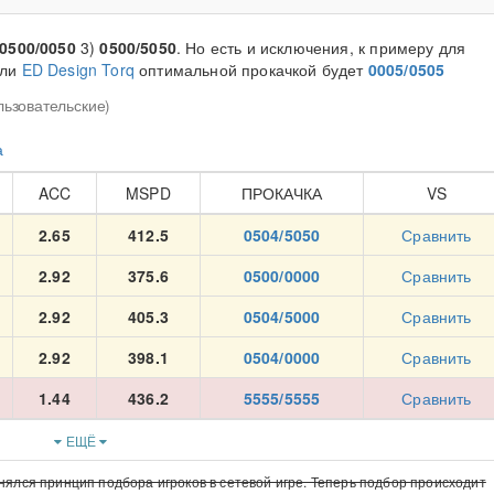
0500/0050
3)
0500/5050
. Но есть и исключения, к примеру для
ли
ED Design Torq
оптимальной прокачкой будет
0005/0505
льзовательские)
а
ACC
MSPD
ПРОКАЧКА
VS
2.65
412.5
0504/5050
Сравнить
2.92
375.6
0500/0000
Сравнить
2.92
405.3
0504/5000
Сравнить
2.92
398.1
0504/0000
Сравнить
1.44
436.2
5555/5555
Сравнить
ЕЩЁ
нялся принцип подбора игроков в сетевой игре. Теперь подбор происходит