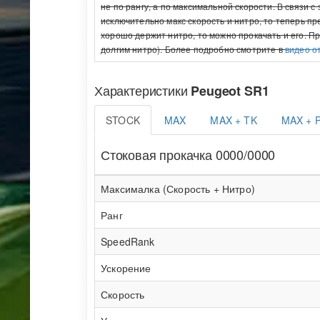
не по рангу, а по максимальной скорости. В связи 
исключительно макс скорость и нитро, то теперь п
хорошо держит нитро, то можно прокачать и его. П
долгим нитро). Более подробно смотрите в
видео о
Характеристики
Peugeot SR1
STOCK
MAX
MAX + TK
MAX + 
Стоковая прокачка 0000/0000
Максималка (Скорость + Нитро)
Ранг
SpeedRank
Ускорение
Скорость