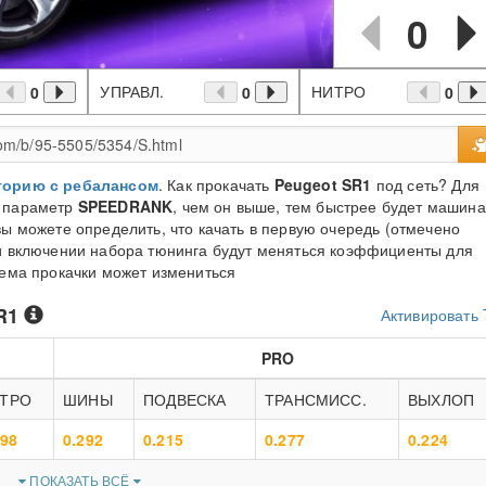
0
УПРАВЛ.
НИТРО
0
0
0
торию с ребалансом
. Как прокачать
Peugeot SR1
под сеть? Для
а параметр
SPEEDRANK
, чем он выше, тем быстрее будет машина
вы можете определить, что качать в первую очередь (отмечено
ри включении набора тюнинга будут меняться коэффициенты для
хема прокачки может измениться
R1
Активировать
PRO
ТРО
ШИНЫ
ПОДВЕСКА
ТРАНСМИСС.
ВЫХЛОП
298
0.292
0.215
0.277
0.224
ПОКАЗАТЬ ВСЁ