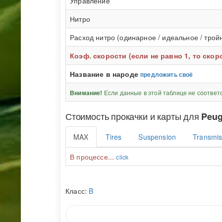
Управление
Нитро
Расход нитро (одинарное / идеальное / трой
Коэф. скорости (если не равно 1, то ско
Название в народе
предложить своё
Если данные в этой таблице не соответ
Внимание!
Стоимость прокачки и карты для
Peug
MAX
Tires
Suspension
Transmis
В процессе...
click
Класс:
B