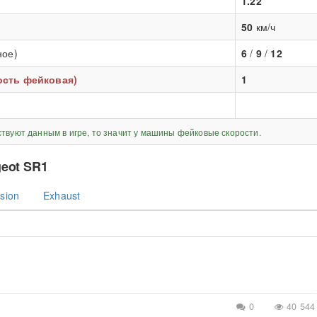
1.22
50
км/ч
ное)
6
/
9
/
12
рость фейковая)
1
ствуют данным в игре, то значит у машины фейковые скорости.
eot SR1
sion
Exhaust
0
40 544