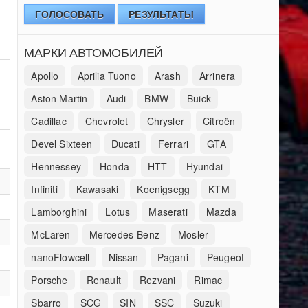
ГОЛОСОВАТЬ
РЕЗУЛЬТАТЫ
МАРКИ АВТОМОБИЛЕЙ
Apollo
Aprilia Tuono
Arash
Arrinera
Aston Martin
Audi
BMW
Buick
Cadillac
Chevrolet
Chrysler
Citroën
Devel Sixteen
Ducati
Ferrari
GTA
Hennessey
Honda
HTT
Hyundai
Infiniti
Kawasaki
Koenigsegg
KTM
Lamborghini
Lotus
Maserati
Mazda
McLaren
Mercedes-Benz
Mosler
nanoFlowcell
Nissan
Pagani
Peugeot
Porsche
Renault
Rezvani
Rimac
Sbarro
SCG
SIN
SSC
Suzuki