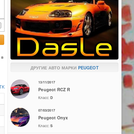
 в
ДРУГИЕ АВТО МАРКИ
PEUGEOT
13/11/2017
 TK
Peugeot RCZ R
Класс:
D
07/03/2017
Peugeot Onyx
Класс:
S