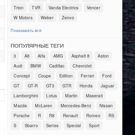
Trion
TVR
Vanda Electrics
Vencer
W Motors
Weber
Zenvo
Показавать всё
ПОПУЛЯРНЫЕ ТЕГИ
3
A8
Alfa
AMG
Asphalt 8
Aston
Audi
BMW
Cadillac
Chevrolet
Concept
Coupe
Edition
Ferrari
Ford
GT
GT-R
GT3
GTR
Honda
Jaguar
Lamborghini
Lotus
Martin
Maserati
Mazda
McLaren
Mercedes-Benz
Nissan
Porsche
R
R8
Renault
Romeo
RS
S
Sbarro
Series
Special
Sport