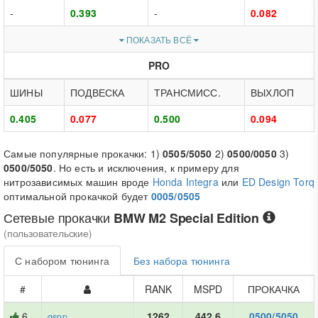
-
0.393
-
0.082
ПОКАЗАТЬ ВСЁ
PRO
ШИНЫ
ПОДВЕСКА
ТРАНСМИСС.
ВЫХЛОП
0.405
0.077
0.500
0.094
Самые популярные прокачки: 1)
0505/5050
2)
0500/0050
3)
0500/5050
. Но есть и исключения, к примеру для
нитрозависимых машин вроде
Honda Integra
или
ED Design Torq
оптимальной прокачкой будет
0005/0505
Сетевые прокачки
BMW M2 Special Edition
(пользовательские)
С набором тюнинга
Без набора тюнинга
#
RANK
MSPD
ПРОКАЧКА
6
1262
442.6
0500/5050
gspp