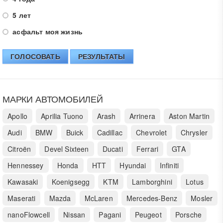
5 лет
асфальт моя жизнь
ГОЛОСОВАТЬ
РЕЗУЛЬТАТЫ
МАРКИ АВТОМОБИЛЕЙ
Apollo
Aprilia Tuono
Arash
Arrinera
Aston Martin
Audi
BMW
Buick
Cadillac
Chevrolet
Chrysler
Citroën
Devel Sixteen
Ducati
Ferrari
GTA
Hennessey
Honda
HTT
Hyundai
Infiniti
Kawasaki
Koenigsegg
KTM
Lamborghini
Lotus
Maserati
Mazda
McLaren
Mercedes-Benz
Mosler
nanoFlowcell
Nissan
Pagani
Peugeot
Porsche