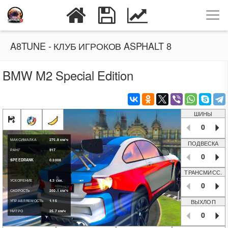
A8TUNE - КЛУБ ИГРОКОВ ASPHALT 8
BMW M2 Special Edition
ШИНЫ
0
МАКСИМАЛКА
275.8
км/ч
ПОДВЕСКА
РАНГ
917
0
SPEEDRANK
0.3008
ТРАНСМИСС.
УСКОРЕНИЕ
4.3
сек.
0
СКОРОСТЬ
250.1
км/ч
ВЫХЛОП
УПРАВЛЯЕМОСТЬ
1.15
НИТРО
25.7
км/ч
0