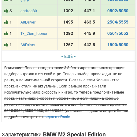
3
1302
447.1
0502/5050
andreo80
1
1495
463.5
2504/5555
A8Driver
1
1292
445.9
0501/5052
Tx_Zion_leonor
1
1267
442.6
1500/5050
A8Driver
ЕЩЁ
Внимание! После выхода версии 3.8.0m в игре поменялся принцип
подбора игроков в сетевой игре. Теперь подбор происходит не по
рангу, а по максимальной скорости. В связи с этим большинство
прокачек стали не актуальны. Если раньше прокачивали
исключительно макс скорость и нитро, то теперь предпочтительне
прокачивать макс скорость и ускорение, а если машина хорошо
держит нитро, то можно прокачать и его. Пример хороших прокачек:
5500/0050, 5550/0050, 5505/0055 (для машин с долгим нитро). Более
подробно смотрите в
видео от Dasle
Характеристики
BMW M2 Special Edition