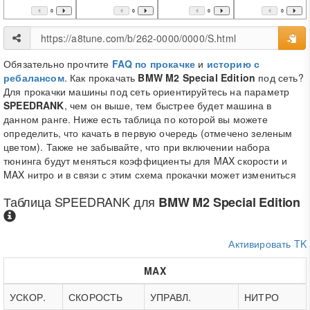
0
0
0
0
Обязательно прочтите
FAQ по прокачке
и
историю с
ребалансом
. Как прокачать
BMW M2 Special Edition
под сеть?
Для прокачки машины под сеть ориентируйтесь на параметр
SPEEDRANK
, чем он выше, тем быстрее будет машина в
данном ранге. Ниже есть таблица по которой вы можете
определить, что качать в первую очередь (отмечено зеленым
цветом). Также не забывайте, что при включении набора
тюнинга будут меняться коэффициенты для MAX скорости и
MAX нитро и в связи с этим схема прокачки может измениться
Таблица
SPEEDRANK
для
BMW M2 Special Edition
Активировать TK
MAX
УСКОР.
СКОРОСТЬ
УПРАВЛ.
НИТРО