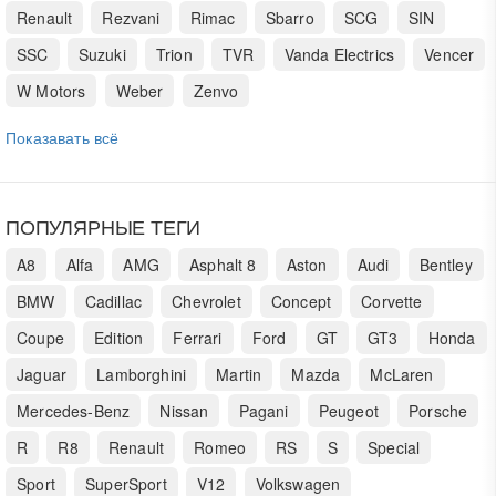
Renault
Rezvani
Rimac
Sbarro
SCG
SIN
SSC
Suzuki
Trion
TVR
Vanda Electrics
Vencer
W Motors
Weber
Zenvo
Показавать всё
ПОПУЛЯРНЫЕ ТЕГИ
A8
Alfa
AMG
Asphalt 8
Aston
Audi
Bentley
BMW
Cadillac
Chevrolet
Concept
Corvette
Coupe
Edition
Ferrari
Ford
GT
GT3
Honda
Jaguar
Lamborghini
Martin
Mazda
McLaren
Mercedes-Benz
Nissan
Pagani
Peugeot
Porsche
R
R8
Renault
Romeo
RS
S
Special
Sport
SuperSport
V12
Volkswagen