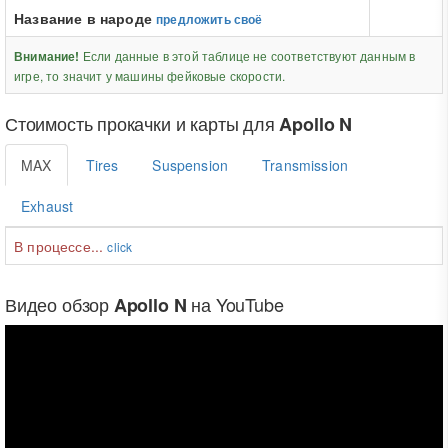
Название в народе
предложить своё
Если данные в этой таблице не соответствуют данным в
Внимание!
игре, то значит у машины фейковые скорости.
Стоимость прокачки и карты для
Apollo N
MAX
Tires
Suspension
Transmission
Exhaust
В процессе...
click
Видео обзор
на YouTube
Apollo N