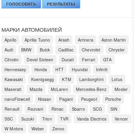
ГОЛОСОВАТЬ
РЕЗУЛЬТАТЫ
МАРКИ АВТОМОБИЛЕЙ
Apollo
Aprilia Tuono
Arash
Arrinera
Aston Martin
Audi
BMW
Buick
Cadillac
Chevrolet
Chrysler
Citroën
Devel Sixteen
Ducati
Ferrari
GTA
Hennessey
Honda
HTT
Hyundai
Infiniti
Kawasaki
Koenigsegg
KTM
Lamborghini
Lotus
Maserati
Mazda
McLaren
Mercedes-Benz
Mosler
nanoFlowcell
Nissan
Pagani
Peugeot
Porsche
Renault
Rezvani
Rimac
Sbarro
SCG
SIN
SSC
Suzuki
Trion
TVR
Vanda Electrics
Vencer
W Motors
Weber
Zenvo