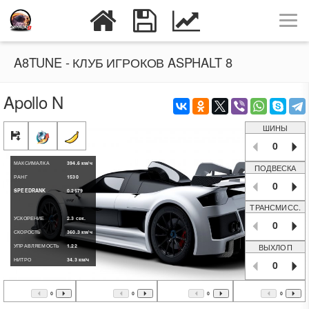
A8TUNE - КЛУБ ИГРОКОВ ASPHALT 8
Apollo N
ШИНЫ
0
МАКСИМАЛКА
394.6
км/ч
ПОДВЕСКА
РАНГ
1530
0
SPEEDRANK
0.2579
ТРАНСМИСС.
УСКОРЕНИЕ
2.3
сек.
0
СКОРОСТЬ
360.3
км/ч
ВЫХЛОП
УПРАВЛЯЕМОСТЬ
1.22
НИТРО
34.3
км/ч
0
0
0
0
0