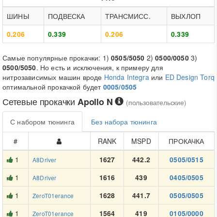
ШИНЫ
ПОДВЕСКА
ТРАНСМИСС.
ВЫХЛОП
0.206
0.339
0.206
0.339
Самые популярные прокачки: 1)
0505/5050
2)
0500/0050
3)
0500/5050
. Но есть и исключения, к примеру для
нитрозависимых машин вроде
Honda Integra
или
ED Design Torq
оптимальной прокачкой будет
0005/0505
Сетевые прокачки
Apollo N
(пользовательские)
С набором тюнинга
Без набора тюнинга
#
RANK
MSPD
ПРОКАЧКА
1
1627
442.2
0505/0515
A8Driver
1
1616
439
0405/0505
A8Driver
1
1628
441.7
0505/0505
ZeroT01erance
1
1564
419
0105/0000
ZeroT01erance