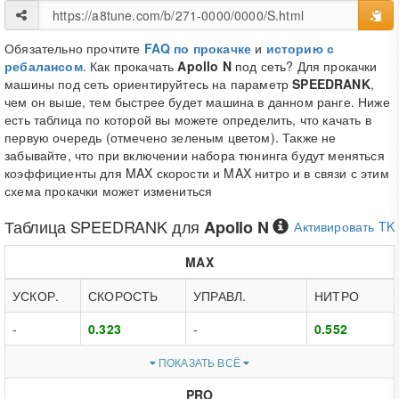
Обязательно прочтите
FAQ по прокачке
и
историю с
ребалансом
. Как прокачать
Apollo N
под сеть? Для прокачки
машины под сеть ориентируйтесь на параметр
SPEEDRANK
,
чем он выше, тем быстрее будет машина в данном ранге. Ниже
есть таблица по которой вы можете определить, что качать в
первую очередь (отмечено зеленым цветом). Также не
забывайте, что при включении набора тюнинга будут меняться
коэффициенты для MAX скорости и MAX нитро и в связи с этим
схема прокачки может измениться
Таблица
SPEEDRANK
для
Apollo N
Активировать TK
MAX
УСКОР.
СКОРОСТЬ
УПРАВЛ.
НИТРО
-
0.323
-
0.552
ПОКАЗАТЬ ВСЁ
PRO