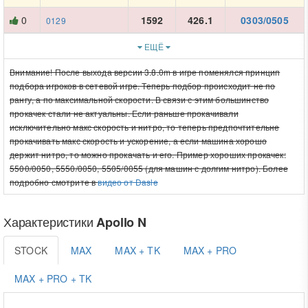
0
1592
426.1
0303/0505
0129
ЕЩЁ
Внимание! После выхода версии 3.8.0m в игре поменялся принцип
подбора игроков в сетевой игре. Теперь подбор происходит не по
рангу, а по максимальной скорости. В связи с этим большинство
прокачек стали не актуальны. Если раньше прокачивали
исключительно макс скорость и нитро, то теперь предпочтительне
прокачивать макс скорость и ускорение, а если машина хорошо
держит нитро, то можно прокачать и его. Пример хороших прокачек:
5500/0050, 5550/0050, 5505/0055 (для машин с долгим нитро). Более
подробно смотрите в
видео от Dasle
Характеристики
Apollo N
STOCK
MAX
MAX + TK
MAX + PRO
MAX + PRO + TK