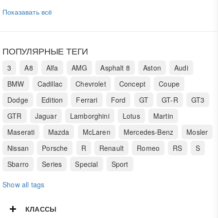
Показавать всё
ПОПУЛЯРНЫЕ ТЕГИ
3
A8
Alfa
AMG
Asphalt 8
Aston
Audi
BMW
Cadillac
Chevrolet
Concept
Coupe
Dodge
Edition
Ferrari
Ford
GT
GT-R
GT3
GTR
Jaguar
Lamborghini
Lotus
Martin
Maserati
Mazda
McLaren
Mercedes-Benz
Mosler
Nissan
Porsche
R
Renault
Romeo
RS
S
Sbarro
Series
Special
Sport
Show all tags
КЛАССЫ