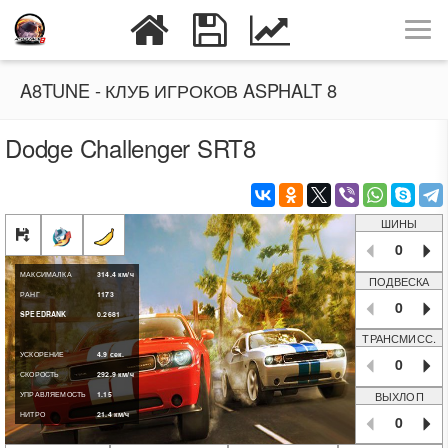
A8TUNE - КЛУБ ИГРОКОВ ASPHALT 8
Dodge Challenger SRT8
ШИНЫ
0
МАКСИМАЛКА
314.4
км/ч
ПОДВЕСКА
РАНГ
1173
0
SPEEDRANK
0.2681
ТРАНСМИСС.
УСКОРЕНИЕ
4.9
сек.
0
СКОРОСТЬ
292.9
км/ч
ВЫХЛОП
УПРАВЛЯЕМОСТЬ
1.15
НИТРО
21.4
км/ч
0