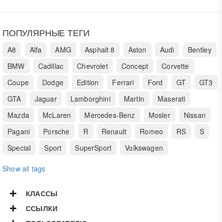
ПОПУЛЯРНЫЕ ТЕГИ
A8
Alfa
AMG
Asphalt 8
Aston
Audi
Bentley
BMW
Cadillac
Chevrolet
Concept
Corvette
Coupe
Dodge
Edition
Ferrari
Ford
GT
GT3
GTA
Jaguar
Lamborghini
Martin
Maserati
Mazda
McLaren
Mercedes-Benz
Mosler
Nissan
Pagani
Porsche
R
Renault
Romeo
RS
S
Special
Sport
SuperSport
Volkswagen
Show all tags
КЛАССЫ
ССЫЛКИ