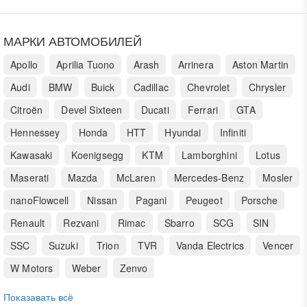
МАРКИ АВТОМОБИЛЕЙ
Apollo
Aprilia Tuono
Arash
Arrinera
Aston Martin
Audi
BMW
Buick
Cadillac
Chevrolet
Chrysler
Citroën
Devel Sixteen
Ducati
Ferrari
GTA
Hennessey
Honda
HTT
Hyundai
Infiniti
Kawasaki
Koenigsegg
KTM
Lamborghini
Lotus
Maserati
Mazda
McLaren
Mercedes-Benz
Mosler
nanoFlowcell
Nissan
Pagani
Peugeot
Porsche
Renault
Rezvani
Rimac
Sbarro
SCG
SIN
SSC
Suzuki
Trion
TVR
Vanda Electrics
Vencer
W Motors
Weber
Zenvo
Показавать всё