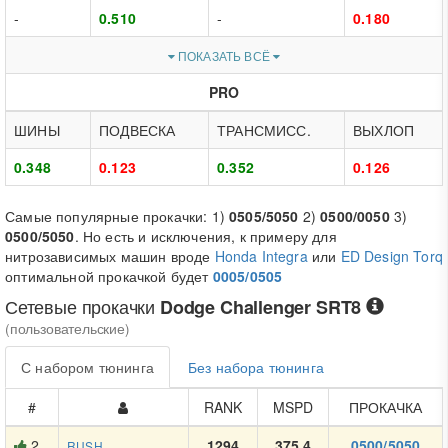
-
0.510
-
0.180
ПОКАЗАТЬ ВСЁ
PRO
ШИНЫ
ПОДВЕСКА
ТРАНСМИСС.
ВЫХЛОП
0.348
0.123
0.352
0.126
Самые популярные прокачки: 1)
0505/5050
2)
0500/0050
3)
0500/5050
. Но есть и исключения, к примеру для
нитрозависимых машин вроде
Honda Integra
или
ED Design Torq
оптимальной прокачкой будет
0005/0505
Сетевые прокачки
Dodge Challenger SRT8
(пользовательские)
С набором тюнинга
Без набора тюнинга
#
RANK
MSPD
ПРОКАЧКА
2
1294
375.4
0500/5050
RUSH