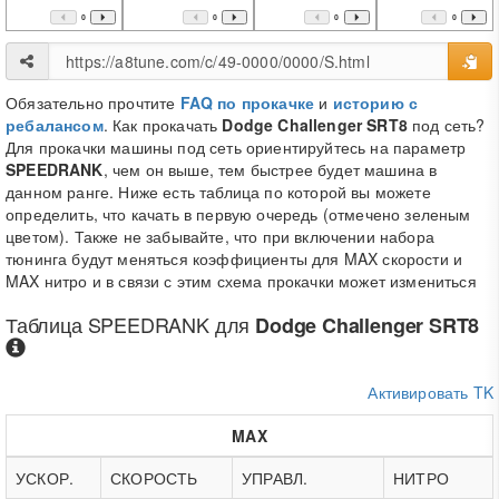
0
0
0
0
Обязательно прочтите
FAQ по прокачке
и
историю с
ребалансом
. Как прокачать
Dodge Challenger SRT8
под сеть?
Для прокачки машины под сеть ориентируйтесь на параметр
SPEEDRANK
, чем он выше, тем быстрее будет машина в
данном ранге. Ниже есть таблица по которой вы можете
определить, что качать в первую очередь (отмечено зеленым
цветом). Также не забывайте, что при включении набора
тюнинга будут меняться коэффициенты для MAX скорости и
MAX нитро и в связи с этим схема прокачки может измениться
Таблица
SPEEDRANK
для
Dodge Challenger SRT8
Активировать TK
MAX
УСКОР.
СКОРОСТЬ
УПРАВЛ.
НИТРО