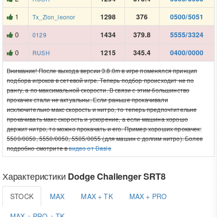
1
1298
376
0500/5051
Tx_Zion_leonor
0
1434
379.8
5555/3324
0129
0
1215
345.4
0400/0000
RUSH
Внимание! После выхода версии 3.8.0m в игре поменялся принцип
подбора игроков в сетевой игре. Теперь подбор происходит не по
рангу, а по максимальной скорости. В связи с этим большинство
прокачек стали не актуальны. Если раньше прокачивали
исключительно макс скорость и нитро, то теперь предпочтительне
прокачивать макс скорость и ускорение, а если машина хорошо
держит нитро, то можно прокачать и его. Пример хороших прокачек:
5500/0050, 5550/0050, 5505/0055 (для машин с долгим нитро). Более
подробно смотрите в
видео от Dasle
Характеристики
Dodge Challenger SRT8
STOCK
MAX
MAX + TK
MAX + PRO
MAX + PRO + TK