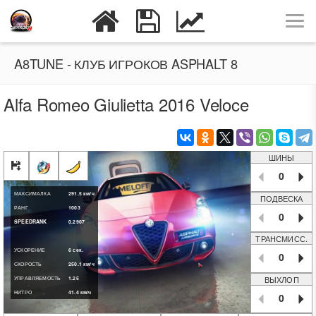
A8TUNE - КЛУБ ИГРОКОВ ASPHALT 8
Alfa Romeo Giulietta 2016 Veloce
ШИНЫ
0
МАКСИМАЛКА
291.5
км/ч
ПОДВЕСКА
РАНГ
1003
0
SPEEDRANK
0.2907
ТРАНСМИСС.
УСКОРЕНИЕ
6
сек.
0
СКОРОСТЬ
250.1
км/ч
ВЫХЛОП
УПРАВЛЯЕМОСТЬ
1.25
НИТРО
41.4
км/ч
0