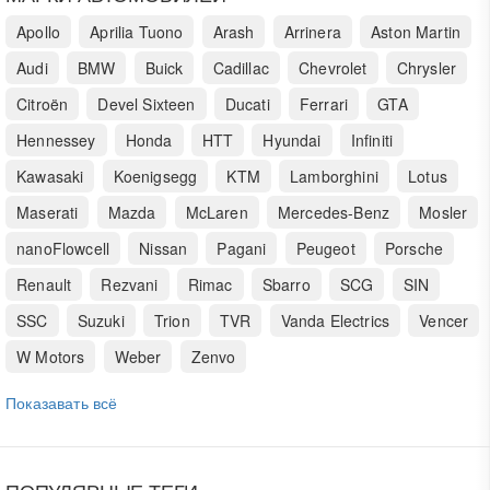
Apollo
Aprilia Tuono
Arash
Arrinera
Aston Martin
Audi
BMW
Buick
Cadillac
Chevrolet
Chrysler
Citroën
Devel Sixteen
Ducati
Ferrari
GTA
Hennessey
Honda
HTT
Hyundai
Infiniti
Kawasaki
Koenigsegg
KTM
Lamborghini
Lotus
Maserati
Mazda
McLaren
Mercedes-Benz
Mosler
nanoFlowcell
Nissan
Pagani
Peugeot
Porsche
Renault
Rezvani
Rimac
Sbarro
SCG
SIN
SSC
Suzuki
Trion
TVR
Vanda Electrics
Vencer
W Motors
Weber
Zenvo
Показавать всё
ПОПУЛЯРНЫЕ ТЕГИ