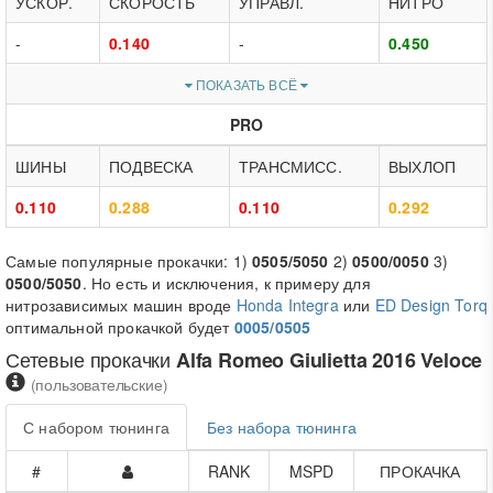
УСКОР.
СКОРОСТЬ
УПРАВЛ.
НИТРО
-
0.140
-
0.450
ПОКАЗАТЬ ВСЁ
PRO
ШИНЫ
ПОДВЕСКА
ТРАНСМИСС.
ВЫХЛОП
0.110
0.288
0.110
0.292
Самые популярные прокачки: 1)
0505/5050
2)
0500/0050
3)
0500/5050
. Но есть и исключения, к примеру для
нитрозависимых машин вроде
Honda Integra
или
ED Design Torq
оптимальной прокачкой будет
0005/0505
Сетевые прокачки
Alfa Romeo Giulietta 2016 Veloce
(пользовательские)
С набором тюнинга
Без набора тюнинга
#
RANK
MSPD
ПРОКАЧКА