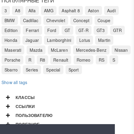
3
A8
Alfa
AMG
Asphalt 8
Aston
Audi
BMW
Cadillac
Chevrolet
Concept
Coupe
Edition
Ferrari
Ford
GT
GT-R
GT3
GTR
Honda
Jaguar
Lamborghini
Lotus
Martin
Maserati
Mazda
McLaren
Mercedes-Benz
Nissan
Porsche
R
R8
Renault
Romeo
RS
S
Sbarro
Series
Special
Sport
Show all tags
КЛАССЫ
ССЫЛКИ
ПОЛЬЗОВАТЕЛЮ
ПОЛЕЗНОЕ