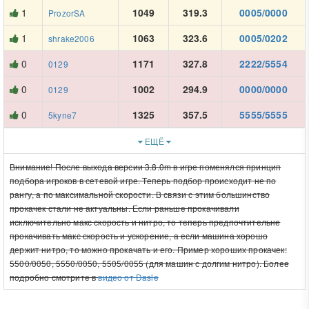
1
1049
319.3
0005/0000
ProzorSA
1
1063
323.6
0005/0202
shrake2006
0
1171
327.8
2222/5554
0129
0
1002
294.9
0000/0000
0129
0
1325
357.5
5555/5555
5kyne7
ЕЩЁ
Внимание! После выхода версии 3.8.0m в игре поменялся принцип
подбора игроков в сетевой игре. Теперь подбор происходит не по
рангу, а по максимальной скорости. В связи с этим большинство
прокачек стали не актуальны. Если раньше прокачивали
исключительно макс скорость и нитро, то теперь предпочтительне
прокачивать макс скорость и ускорение, а если машина хорошо
держит нитро, то можно прокачать и его. Пример хороших прокачек:
5500/0050, 5550/0050, 5505/0055 (для машин с долгим нитро). Более
подробно смотрите в
видео от Dasle