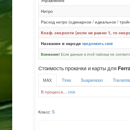
Управление
Нитро
Расход нитро (одинарное / идеальное / трой
Коэф. скорости (если не равно 1, то ско
Название в народе
предложить своё
Если данные в этой таблице не соответ
Внимание!
Стоимость прокачки и карты для
Ferra
MAX
Tires
Suspension
Transmis
В процессе...
click
Класс:
S