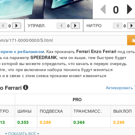
0
УПРАВЛ.
НИТРО
0
0
0
торию с ребалансом
. Как прокачать
Ferrari Enzo Ferrari
под сеть
сь на параметр
SPEEDRANK
, чем он выше, тем быстрее будет
 которой вы можете определить, что качать в первую очередь
те, что при включении набора тюнинга будут меняться
и в связи с этим схема прокачки может измениться
o Ferrari
Активировать
PRO
ТРО
ШИНЫ
ПОДВЕСКА
ТРАНСМИСС.
ВЫХЛОП
413
0.353
0.289
0.364
0.289
ПОКАЗАТЬ ВСЁ