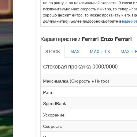
не по рангу, а по максимальной скорости. В связи 
исключительно макс скорость и нитро, то теперь п
хорошо держит нитро, то можно прокачать и его. П
долгим нитро). Более подробно смотрите в
видео о
Характеристики
Ferrari Enzo Ferrari
STOCK
MAX
MAX + TK
MAX + 
Стоковая прокачка 0000/0000
Максималка (Скорость + Нитро)
Ранг
SpeedRank
Ускорение
Скорость