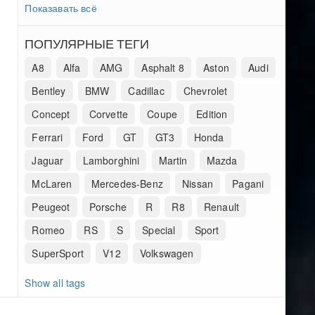
Показавать всё
ПОПУЛЯРНЫЕ ТЕГИ
A8
Alfa
AMG
Asphalt 8
Aston
Audi
Bentley
BMW
Cadillac
Chevrolet
Concept
Corvette
Coupe
Edition
Ferrari
Ford
GT
GT3
Honda
Jaguar
Lamborghini
Martin
Mazda
McLaren
Mercedes-Benz
Nissan
Pagani
Peugeot
Porsche
R
R8
Renault
Romeo
RS
S
Special
Sport
SuperSport
V12
Volkswagen
Show all tags