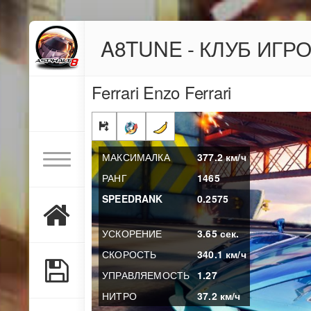
A8TUNE - КЛУБ ИГР
Ferrari Enzo Ferrari
МАКСИМАЛКА
377.2
км/ч
РАНГ
1465
SPEEDRANK
0.2575
УСКОРЕНИЕ
3.65
сек.
СКОРОСТЬ
340.1
км/ч
УПРАВЛЯЕМОСТЬ
1.27
НИТРО
37.2
км/ч