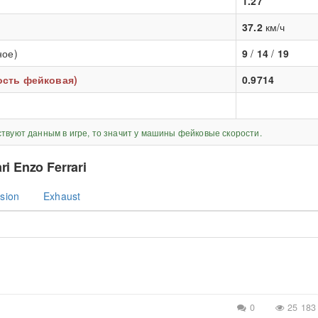
1.27
37.2
км/ч
ное)
9
/
14
/
19
рость фейковая)
0.9714
ствуют данным в игре, то значит у машины фейковые скорости.
ri Enzo Ferrari
sion
Exhaust
0
25 183