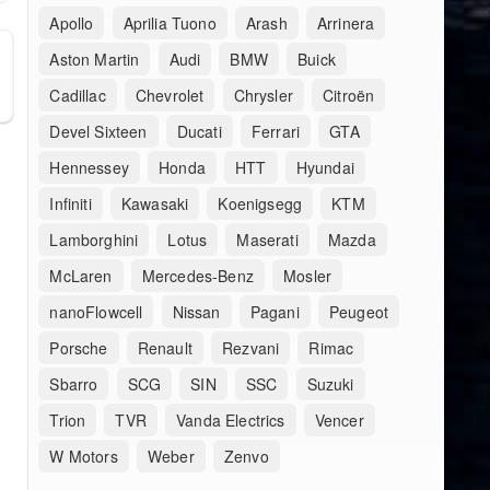
Apollo
Aprilia Tuono
Arash
Arrinera
Aston Martin
Audi
BMW
Buick
Cadillac
Chevrolet
Chrysler
Citroën
Devel Sixteen
Ducati
Ferrari
GTA
Hennessey
Honda
HTT
Hyundai
Infiniti
Kawasaki
Koenigsegg
KTM
Lamborghini
Lotus
Maserati
Mazda
McLaren
Mercedes-Benz
Mosler
nanoFlowcell
Nissan
Pagani
Peugeot
Porsche
Renault
Rezvani
Rimac
Sbarro
SCG
SIN
SSC
Suzuki
Trion
TVR
Vanda Electrics
Vencer
W Motors
Weber
Zenvo