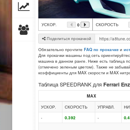
УСКОР.
СКОРОСТЬ
0
Поделиться прокачкой
Обязательно прочтите
FAQ по прокачке
и
ис
Для прокачки машины под сеть ориентируйте
машина в данном ранге. Ниже есть таблица по
(отмечено зеленым цветом). Также не забывай
коэффициенты для MAX скорости и MAX нитро 
Таблица
SPEEDRANK
для
Ferrari Enz
MAX
УСКОР.
СКОРОСТЬ
УПРАВЛ.
НИ
-
0.392
-
0.