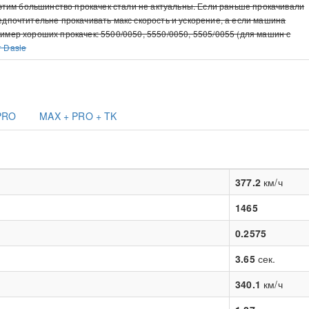
с этим большинство прокачек стали не актуальны. Если раньше прокачивали
редпочтительне прокачивать макс скорость и ускорение, а если машина
ример хороших прокачек: 5500/0050, 5550/0050, 5505/0055 (для машин с
т Dasle
PRO
MAX + PRO + TK
377.2
км/ч
1465
0.2575
3.65
сек.
340.1
км/ч