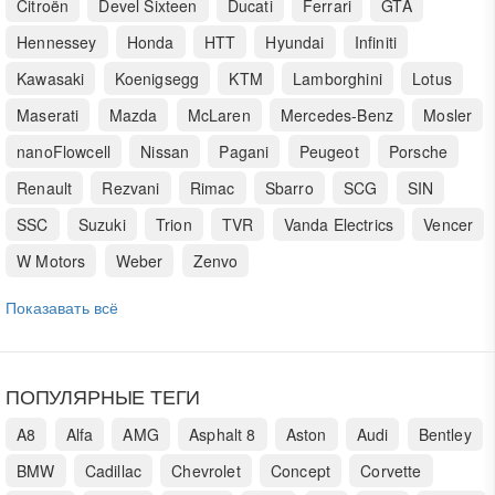
Citroën
Devel Sixteen
Ducati
Ferrari
GTA
Hennessey
Honda
HTT
Hyundai
Infiniti
Kawasaki
Koenigsegg
KTM
Lamborghini
Lotus
Maserati
Mazda
McLaren
Mercedes-Benz
Mosler
nanoFlowcell
Nissan
Pagani
Peugeot
Porsche
Renault
Rezvani
Rimac
Sbarro
SCG
SIN
SSC
Suzuki
Trion
TVR
Vanda Electrics
Vencer
W Motors
Weber
Zenvo
Показавать всё
ПОПУЛЯРНЫЕ ТЕГИ
A8
Alfa
AMG
Asphalt 8
Aston
Audi
Bentley
BMW
Cadillac
Chevrolet
Concept
Corvette