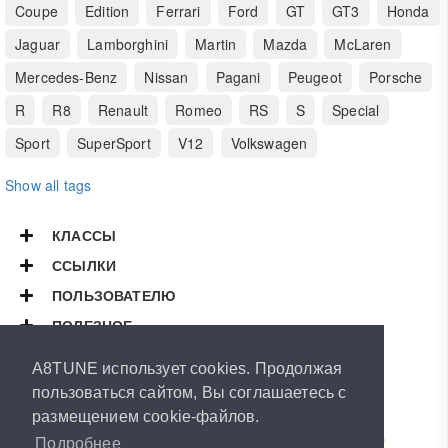
Coupe
Edition
Ferrari
Ford
GT
GT3
Honda
Jaguar
Lamborghini
Martin
Mazda
McLaren
Mercedes-Benz
Nissan
Pagani
Peugeot
Porsche
R
R8
Renault
Romeo
RS
S
Special
Sport
SuperSport
V12
Volkswagen
Show all tags
КЛАССЫ
ССЫЛКИ
ПОЛЬЗОВАТЕЛЮ
ПОЛЕЗНОЕ
Copyright © 2026
A8TUNE
A8TUNE использует cookies. Продолжая
All Rights Reserved.
пользоваться сайтом, Вы соглашаетесь с
размещением cookie-файлов.
Powered by
ArthurVeselov
Special thanks to
Road-Runner
&
RUBEN
LeMans™
&
Dasle
Подробнее