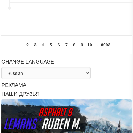
1
2
3
4
5
6
7
8
9
10
...
8993
CHANGE LANGUAGE
РЕКЛАМА
НАШИ ДРУЗЬЯ