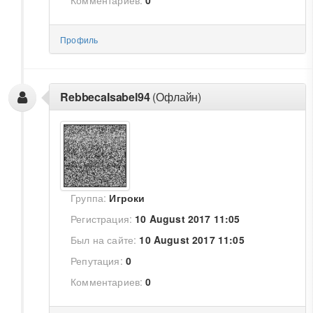
Комментариев:
0
Профиль
RebbecaIsabel94
(Офлайн)
Группа:
Игроки
Регистрация:
10 August 2017 11:05
Был на сайте:
10 August 2017 11:05
Репутация:
0
Комментариев:
0