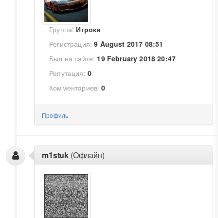
Группа:
Игроки
Регистрация:
9 August 2017 08:51
Был на сайте:
19 February 2018 20:47
Репутация:
0
Комментариев:
0
Профиль
m1stuk
(Офлайн)