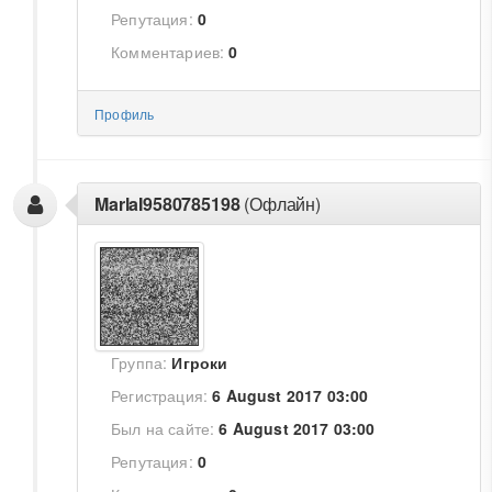
Репутация:
0
Комментариев:
0
Профиль
MarlaI9580785198
(Офлайн)
Группа:
Игроки
Регистрация:
6 August 2017 03:00
Был на сайте:
6 August 2017 03:00
Репутация:
0