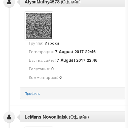
AlysaMathy4578
(Офлайн)
Группа:
Игроки
Регистрация:
7 August 2017 22:46
Был на сайте:
7 August 2017 22:46
Репутация:
0
Комментариев:
0
Профиль
LeMans Novoaltaisk
(Офлайн)