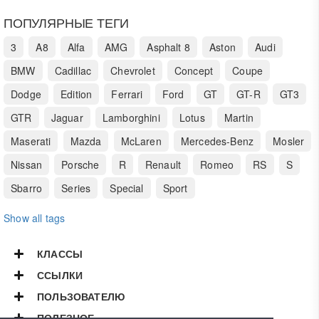
ПОПУЛЯРНЫЕ ТЕГИ
3
A8
Alfa
AMG
Asphalt 8
Aston
Audi
BMW
Cadillac
Chevrolet
Concept
Coupe
Dodge
Edition
Ferrari
Ford
GT
GT-R
GT3
GTR
Jaguar
Lamborghini
Lotus
Martin
Maserati
Mazda
McLaren
Mercedes-Benz
Mosler
Nissan
Porsche
R
Renault
Romeo
RS
S
Sbarro
Series
Special
Sport
Show all tags
КЛАССЫ
ССЫЛКИ
ПОЛЬЗОВАТЕЛЮ
ПОЛЕЗНОЕ