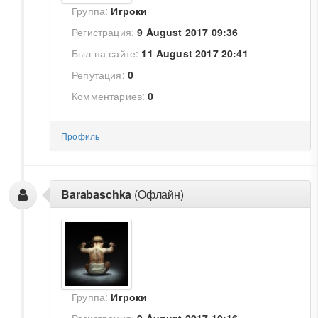
Группа:
Игроки
Регистрация:
9 August 2017 09:36
Был на сайте:
11 August 2017 20:41
Репутация:
0
Комментариев:
0
Профиль
Barabaschka
(Офлайн)
Группа:
Игроки