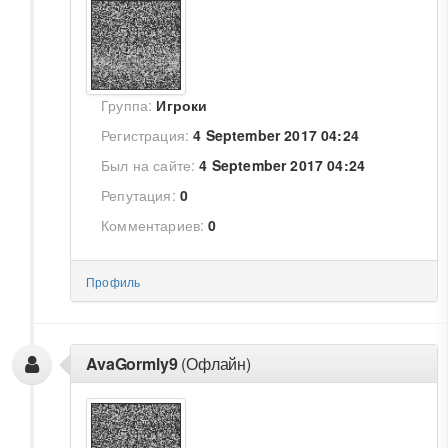
Группа:
Игроки
Регистрация:
4 September 2017 04:24
Был на сайте:
4 September 2017 04:24
Репутация:
0
Комментариев:
0
Профиль
AvaGormly9
(Офлайн)