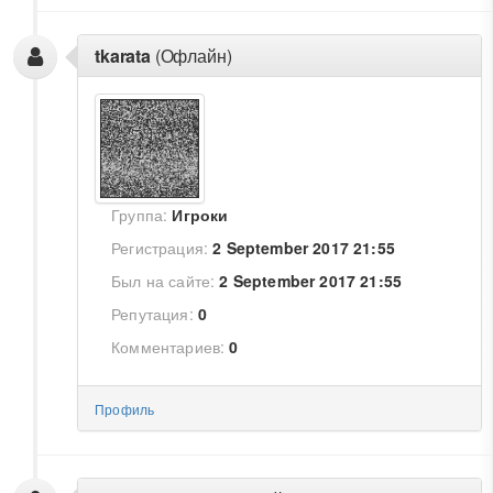
tkarata
(Офлайн)
Группа:
Игроки
Регистрация:
2 September 2017 21:55
Был на сайте:
2 September 2017 21:55
Репутация:
0
Комментариев:
0
Профиль