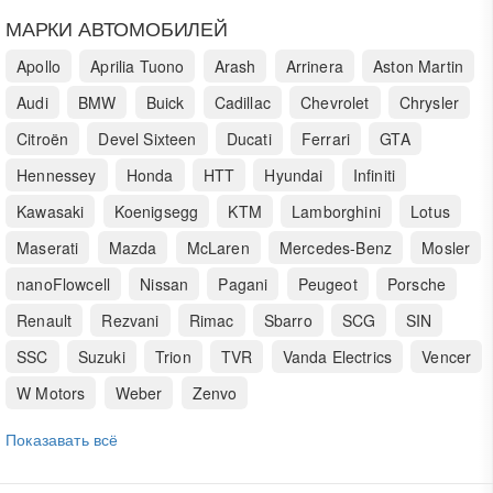
МАРКИ АВТОМОБИЛЕЙ
Apollo
Aprilia Tuono
Arash
Arrinera
Aston Martin
Audi
BMW
Buick
Cadillac
Chevrolet
Chrysler
Citroën
Devel Sixteen
Ducati
Ferrari
GTA
Hennessey
Honda
HTT
Hyundai
Infiniti
Kawasaki
Koenigsegg
KTM
Lamborghini
Lotus
Maserati
Mazda
McLaren
Mercedes-Benz
Mosler
nanoFlowcell
Nissan
Pagani
Peugeot
Porsche
Renault
Rezvani
Rimac
Sbarro
SCG
SIN
SSC
Suzuki
Trion
TVR
Vanda Electrics
Vencer
W Motors
Weber
Zenvo
Показавать всё