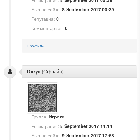
Регистрация:
8 September 2017 00:39
Был на сайте:
8 September 2017 00:39
Репутация:
0
Комментариев:
0
Профиль
Darya
(Офлайн)
Группа:
Игроки
Регистрация:
8 September 2017 14:14
Был на сайте:
9 September 2017 17:58