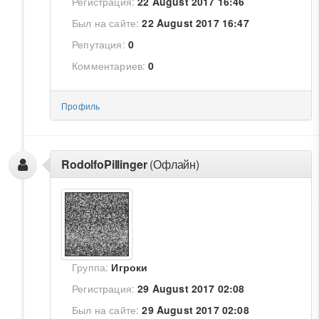
Регистрация:
22 August 2017 16:46
Был на сайте:
22 August 2017 16:47
Репутация:
0
Комментариев:
0
Профиль
RodolfoPillinger
(Офлайн)
Группа:
Игроки
Регистрация:
29 August 2017 02:08
Был на сайте:
29 August 2017 02:08