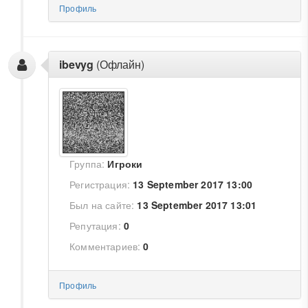
Профиль
ibevyg
(Офлайн)
Группа:
Игроки
Регистрация:
13 September 2017 13:00
Был на сайте:
13 September 2017 13:01
Репутация:
0
Комментариев:
0
Профиль