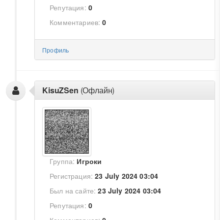
Репутация:
0
Комментариев:
0
Профиль
KisuZSen
(Офлайн)
Группа:
Игроки
Регистрация:
23 July 2024 03:04
Был на сайте:
23 July 2024 03:04
Репутация:
0