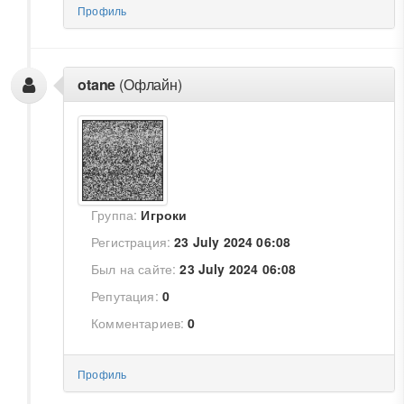
Профиль
otane
(Офлайн)
Группа:
Игроки
Регистрация:
23 July 2024 06:08
Был на сайте:
23 July 2024 06:08
Репутация:
0
Комментариев:
0
Профиль