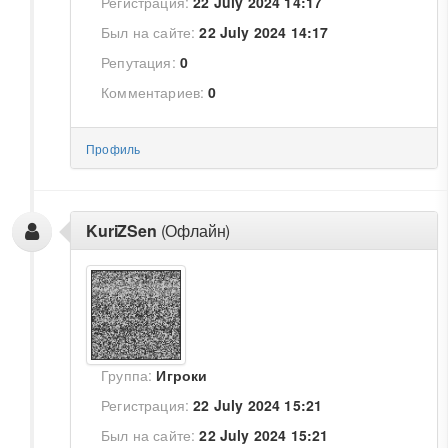
Регистрация:
22 July 2024 14:17
Был на сайте:
22 July 2024 14:17
Репутация:
0
Комментариев:
0
Профиль
KuriZSen
(Офлайн)
Группа:
Игроки
Регистрация:
22 July 2024 15:21
Был на сайте:
22 July 2024 15:21