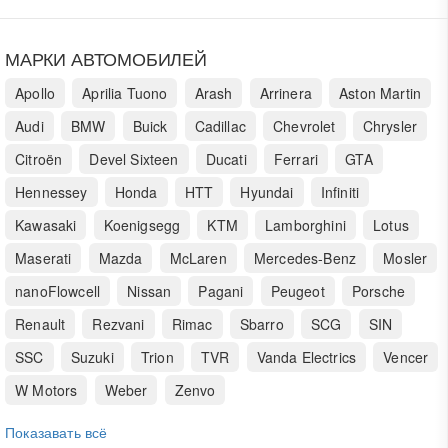
МАРКИ АВТОМОБИЛЕЙ
Apollo
Aprilia Tuono
Arash
Arrinera
Aston Martin
Audi
BMW
Buick
Cadillac
Chevrolet
Chrysler
Citroën
Devel Sixteen
Ducati
Ferrari
GTA
Hennessey
Honda
HTT
Hyundai
Infiniti
Kawasaki
Koenigsegg
KTM
Lamborghini
Lotus
Maserati
Mazda
McLaren
Mercedes-Benz
Mosler
nanoFlowcell
Nissan
Pagani
Peugeot
Porsche
Renault
Rezvani
Rimac
Sbarro
SCG
SIN
SSC
Suzuki
Trion
TVR
Vanda Electrics
Vencer
W Motors
Weber
Zenvo
Показавать всё