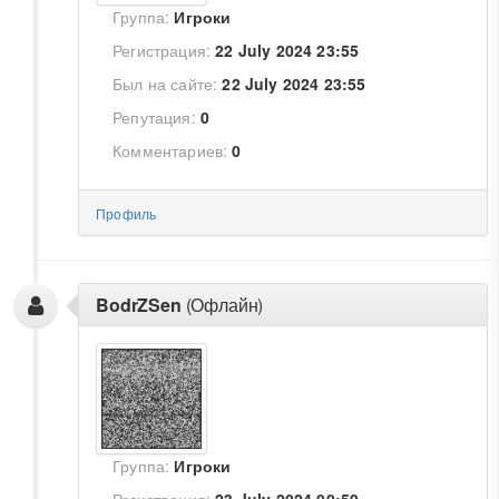
Группа:
Игроки
Регистрация:
22 July 2024 23:55
Был на сайте:
22 July 2024 23:55
Репутация:
0
Комментариев:
0
Профиль
BodrZSen
(Офлайн)
Группа:
Игроки