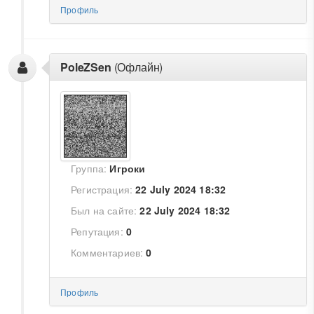
Профиль
PoleZSen
(Офлайн)
Группа:
Игроки
Регистрация:
22 July 2024 18:32
Был на сайте:
22 July 2024 18:32
Репутация:
0
Комментариев:
0
Профиль