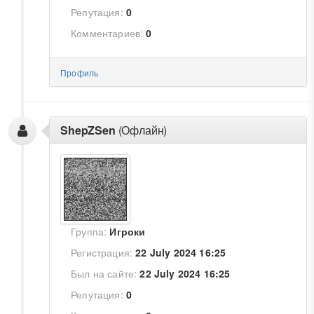
Репутация:
0
Комментариев:
0
Профиль
ShepZSen
(Офлайн)
Группа:
Игроки
Регистрация:
22 July 2024 16:25
Был на сайте:
22 July 2024 16:25
Репутация:
0