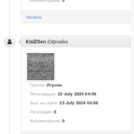
Комментариев:
0
Профиль
KislZSen
(Офлайн)
Группа:
Игроки
Регистрация:
23 July 2024 04:06
Был на сайте:
23 July 2024 04:06
Репутация:
0
Комментариев:
0