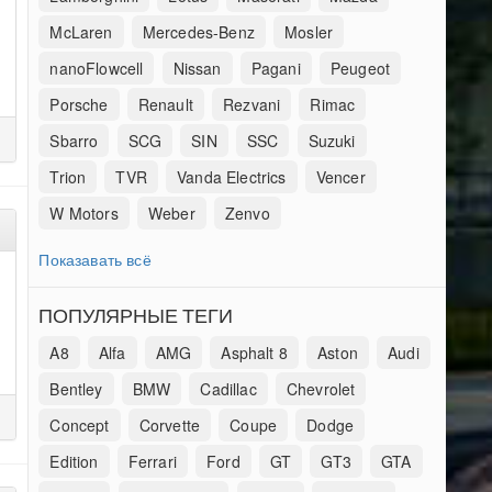
McLaren
Mercedes-Benz
Mosler
nanoFlowcell
Nissan
Pagani
Peugeot
Porsche
Renault
Rezvani
Rimac
Sbarro
SCG
SIN
SSC
Suzuki
Trion
TVR
Vanda Electrics
Vencer
W Motors
Weber
Zenvo
Показавать всё
ПОПУЛЯРНЫЕ ТЕГИ
A8
Alfa
AMG
Asphalt 8
Aston
Audi
Bentley
BMW
Cadillac
Chevrolet
Concept
Corvette
Coupe
Dodge
Edition
Ferrari
Ford
GT
GT3
GTA