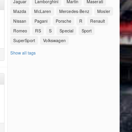
Jaguar
Lamborghini
Martin
Maserati
Mazda
McLaren
Mercedes-Benz
Mosler
Nissan
Pagani
Porsche
R
Renault
Romeo
RS
S
Special
Sport
SuperSport
Volkswagen
Show all tags