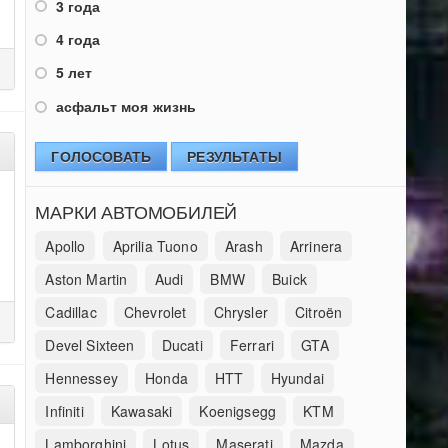
3 года
4 года
5 лет
асфальт моя жизнь
ГОЛОСОВАТЬ
РЕЗУЛЬТАТЫ
МАРКИ АВТОМОБИЛЕЙ
Apollo
Aprilia Tuono
Arash
Arrinera
Aston Martin
Audi
BMW
Buick
Cadillac
Chevrolet
Chrysler
Citroën
Devel Sixteen
Ducati
Ferrari
GTA
Hennessey
Honda
HTT
Hyundai
Infiniti
Kawasaki
Koenigsegg
KTM
Lamborghini
Lotus
Maserati
Mazda