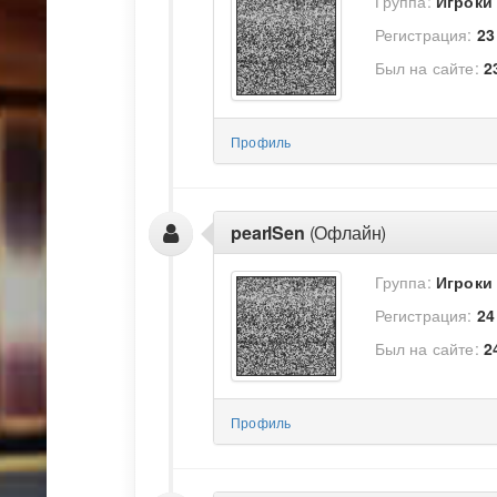
Группа:
Игроки
Регистрация:
23
Был на сайте:
2
Профиль
pearlSen
(Офлайн)
Группа:
Игроки
Регистрация:
24
Был на сайте:
2
Профиль