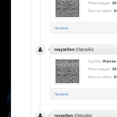
Регистрация:
24
Был на сайте:
2
Профиль
mayzeSen
(Офлайн)
Группа:
Игроки
Регистрация:
24
Был на сайте:
2
Профиль
royzoSen
(Офлайн)