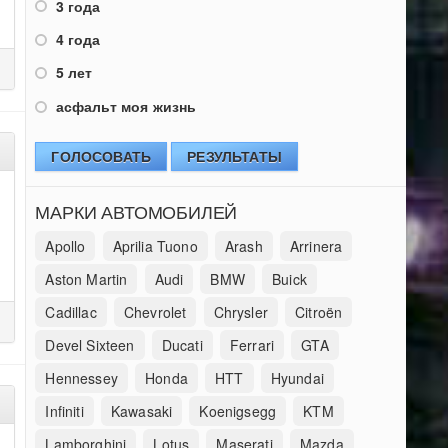
3 года
4 года
5 лет
асфальт моя жизнь
ГОЛОСОВАТЬ
РЕЗУЛЬТАТЫ
МАРКИ АВТОМОБИЛЕЙ
Apollo
Aprilia Tuono
Arash
Arrinera
Aston Martin
Audi
BMW
Buick
Cadillac
Chevrolet
Chrysler
Citroën
Devel Sixteen
Ducati
Ferrari
GTA
Hennessey
Honda
HTT
Hyundai
Infiniti
Kawasaki
Koenigsegg
KTM
Lamborghini
Lotus
Maserati
Mazda