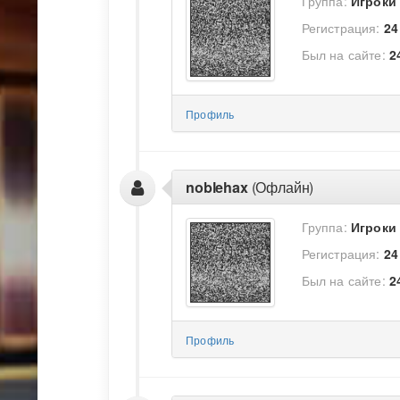
Группа:
Игроки
Регистрация:
24
Был на сайте:
2
Профиль
noblehax
(Офлайн)
Группа:
Игроки
Регистрация:
24
Был на сайте:
2
Профиль