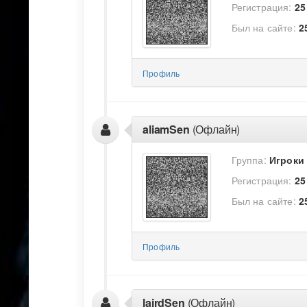
Регистрация:
25
Был на сайте:
2
Профиль
aliamSen
(Офлайн)
Группа:
Игроки
Регистрация:
25
Был на сайте:
2
Профиль
lairdSen
(Офлайн)