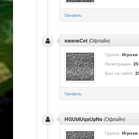
Профиль
swansCet
(Офлайн)
Группа:
Игроки
Регистрация:
25
Был на сайте:
2
Профиль
HGUbIUqaUpNs
(Офлайн)
Группа:
Игроки