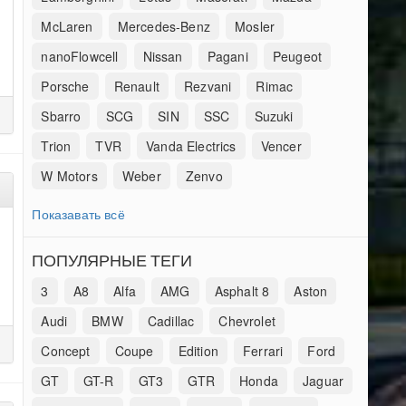
McLaren
Mercedes-Benz
Mosler
nanoFlowcell
Nissan
Pagani
Peugeot
Porsche
Renault
Rezvani
Rimac
Sbarro
SCG
SIN
SSC
Suzuki
Trion
TVR
Vanda Electrics
Vencer
W Motors
Weber
Zenvo
Показавать всё
ПОПУЛЯРНЫЕ ТЕГИ
3
A8
Alfa
AMG
Asphalt 8
Aston
Audi
BMW
Cadillac
Chevrolet
Concept
Coupe
Edition
Ferrari
Ford
GT
GT-R
GT3
GTR
Honda
Jaguar