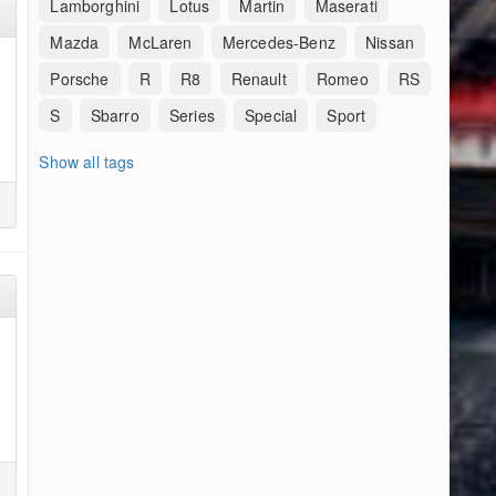
Lamborghini
Lotus
Martin
Maserati
Mazda
McLaren
Mercedes-Benz
Nissan
Porsche
R
R8
Renault
Romeo
RS
S
Sbarro
Series
Special
Sport
Show all tags