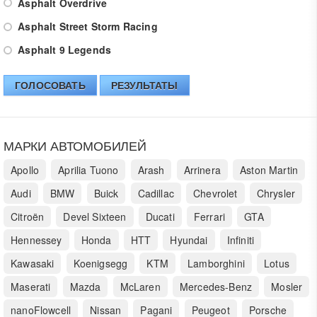
Asphalt Overdrive
Asphalt Street Storm Racing
Asphalt 9 Legends
ГОЛОСОВАТЬ
РЕЗУЛЬТАТЫ
МАРКИ АВТОМОБИЛЕЙ
Apollo
Aprilia Tuono
Arash
Arrinera
Aston Martin
Audi
BMW
Buick
Cadillac
Chevrolet
Chrysler
Citroën
Devel Sixteen
Ducati
Ferrari
GTA
Hennessey
Honda
HTT
Hyundai
Infiniti
Kawasaki
Koenigsegg
KTM
Lamborghini
Lotus
Maserati
Mazda
McLaren
Mercedes-Benz
Mosler
nanoFlowcell
Nissan
Pagani
Peugeot
Porsche