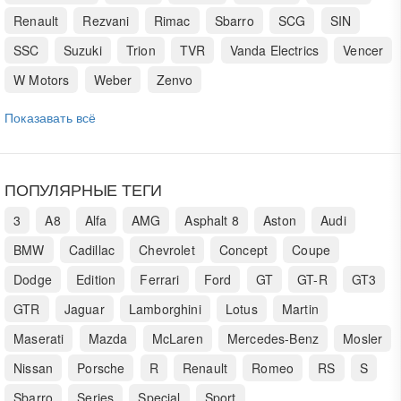
Renault
Rezvani
Rimac
Sbarro
SCG
SIN
SSC
Suzuki
Trion
TVR
Vanda Electrics
Vencer
W Motors
Weber
Zenvo
Показавать всё
ПОПУЛЯРНЫЕ ТЕГИ
3
A8
Alfa
AMG
Asphalt 8
Aston
Audi
BMW
Cadillac
Chevrolet
Concept
Coupe
Dodge
Edition
Ferrari
Ford
GT
GT-R
GT3
GTR
Jaguar
Lamborghini
Lotus
Martin
Maserati
Mazda
McLaren
Mercedes-Benz
Mosler
Nissan
Porsche
R
Renault
Romeo
RS
S
Sbarro
Series
Special
Sport