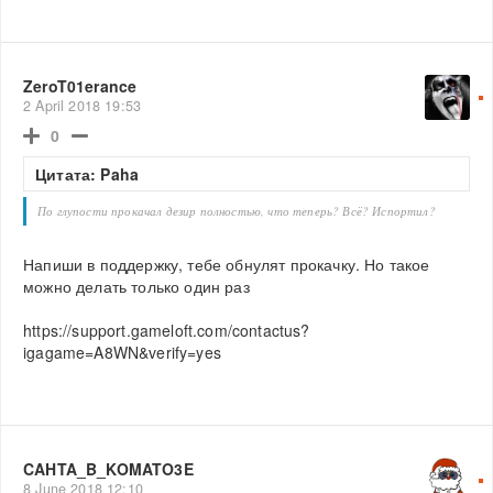
ZeroT01erance
2 April 2018 19:53
0
Цитата: Paha
По глупости прокачал дезир полностью, что теперь? Всё? Испортил?
Напиши в поддержку, тебе обнулят прокачку. Но такое
можно делать только один раз
https://support.gameloft.com/contactus?
igagame=A8WN&verify=yes
CAHTA_B_KOMATO3E
8 June 2018 12:10