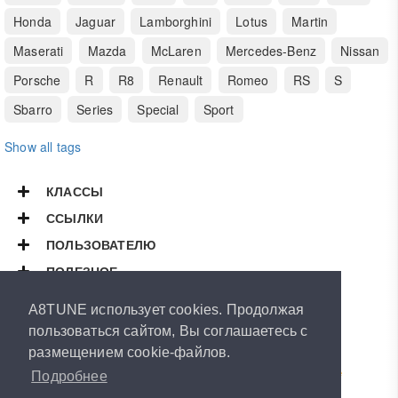
Honda
Jaguar
Lamborghini
Lotus
Martin
Maserati
Mazda
McLaren
Mercedes-Benz
Nissan
Porsche
R
R8
Renault
Romeo
RS
S
Sbarro
Series
Special
Sport
Show all tags
КЛАССЫ
ССЫЛКИ
ПОЛЬЗОВАТЕЛЮ
ПОЛЕЗНОЕ
Copyright © 2026
A8TUNE
A8TUNE использует cookies. Продолжая
All Rights Reserved.
пользоваться сайтом, Вы соглашаетесь с
размещением cookie-файлов.
Powered by
ArthurVeselov
Special thanks to
Road-Runner
&
RUBEN
LeMans™
&
Dasle
Подробнее