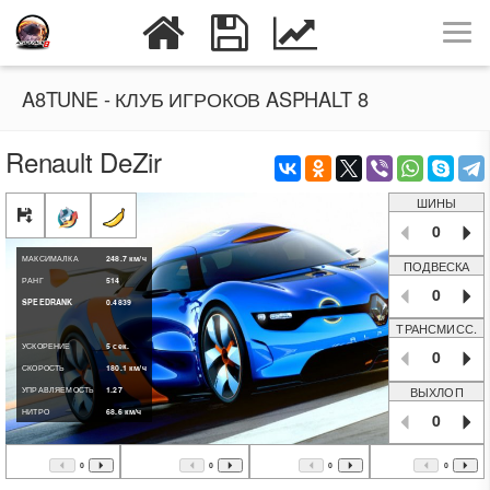
A8TUNE - КЛУБ ИГРОКОВ ASPHALT 8
Renault DeZir
ШИНЫ
0
МАКСИМАЛКА
248.7
км/ч
ПОДВЕСКА
РАНГ
514
0
SPEEDRANK
0.4839
ТРАНСМИСС.
УСКОРЕНИЕ
5
сек.
0
СКОРОСТЬ
180.1
км/ч
ВЫХЛОП
УПРАВЛЯЕМОСТЬ
1.27
НИТРО
68.6
км/ч
0
0
0
0
0