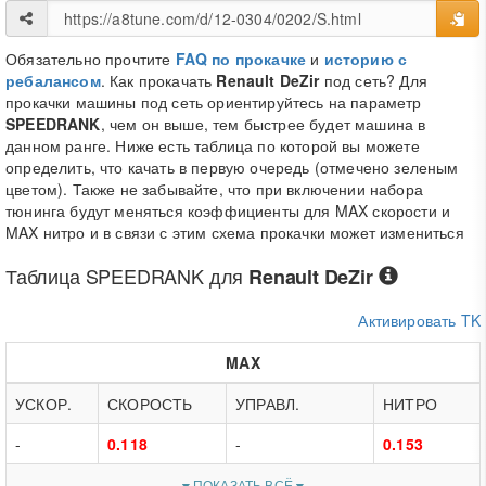
Обязательно прочтите
FAQ по прокачке
и
историю с
ребалансом
. Как прокачать
Renault DeZir
под сеть? Для
прокачки машины под сеть ориентируйтесь на параметр
SPEEDRANK
, чем он выше, тем быстрее будет машина в
данном ранге. Ниже есть таблица по которой вы можете
определить, что качать в первую очередь (отмечено зеленым
цветом). Также не забывайте, что при включении набора
тюнинга будут меняться коэффициенты для MAX скорости и
MAX нитро и в связи с этим схема прокачки может измениться
Таблица
SPEEDRANK
для
Renault DeZir
Активировать TK
MAX
УСКОР.
СКОРОСТЬ
УПРАВЛ.
НИТРО
-
0.118
-
0.153
ПОКАЗАТЬ ВСЁ