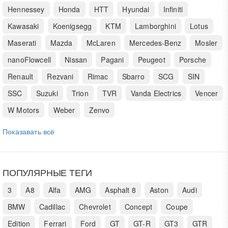
Hennessey
Honda
HTT
Hyundai
Infiniti
Kawasaki
Koenigsegg
KTM
Lamborghini
Lotus
Maserati
Mazda
McLaren
Mercedes-Benz
Mosler
nanoFlowcell
Nissan
Pagani
Peugeot
Porsche
Renault
Rezvani
Rimac
Sbarro
SCG
SIN
SSC
Suzuki
Trion
TVR
Vanda Electrics
Vencer
W Motors
Weber
Zenvo
Показавать всё
ПОПУЛЯРНЫЕ ТЕГИ
3
A8
Alfa
AMG
Asphalt 8
Aston
Audi
BMW
Cadillac
Chevrolet
Concept
Coupe
Edition
Ferrari
Ford
GT
GT-R
GT3
GTR