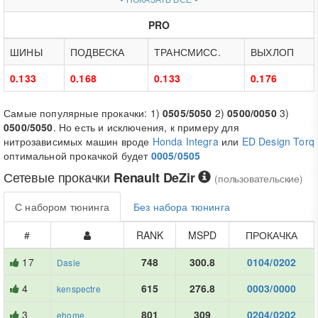
PRO
ШИНЫ
ПОДВЕСКА
ТРАНСМИСС.
ВЫХЛОП
0.133
0.168
0.133
0.176
Самые популярные прокачки: 1)
0505/5050
2)
0500/0050
3)
0500/5050
. Но есть и исключения, к примеру для
нитрозависимых машин вроде
Honda Integra
или
ED Design Torq
оптимальной прокачкой будет
0005/0505
Сетевые прокачки
Renault DeZir
(пользовательские)
С набором тюнинга
Без набора тюнинга
#
RANK
MSPD
ПРОКАЧКА
17
748
300.8
0104/0202
Dasle
4
615
276.8
0003/0000
kenspectre
3
801
309
0204/0202
ehome