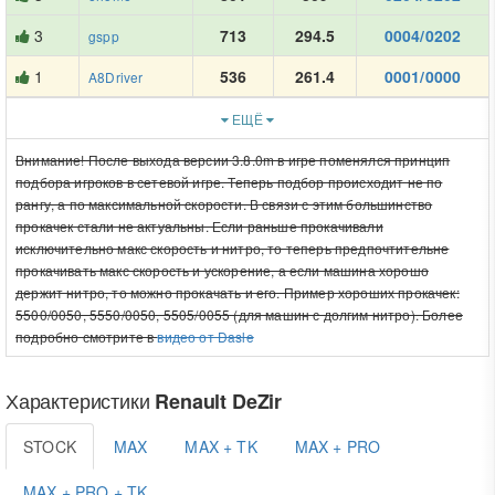
3
713
294.5
0004/0202
gspp
1
536
261.4
0001/0000
A8Driver
ЕЩЁ
Внимание! После выхода версии 3.8.0m в игре поменялся принцип
подбора игроков в сетевой игре. Теперь подбор происходит не по
рангу, а по максимальной скорости. В связи с этим большинство
прокачек стали не актуальны. Если раньше прокачивали
исключительно макс скорость и нитро, то теперь предпочтительне
прокачивать макс скорость и ускорение, а если машина хорошо
держит нитро, то можно прокачать и его. Пример хороших прокачек:
5500/0050, 5550/0050, 5505/0055 (для машин с долгим нитро). Более
подробно смотрите в
видео от Dasle
Характеристики
Renault DeZir
STOCK
MAX
MAX + TK
MAX + PRO
MAX + PRO + TK