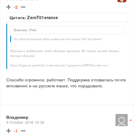
-2
Цитата: ZeroT01erance
Цитата: Paha
По глупости прокачал дезир полностью, что теперь? Всё? Испортил?
Напиши в поддержку, тебе обнулят прокачку. Но такое можно делать
только один раз
https://support.gameloft.com/contactus?igagame=A8WN&verify=yes
Спасибо огромное, работает. Поддержка отозвалась почти
мгновенно и на русском языке, что порадовало.
Владимир
9 October 2018 15:36
-1