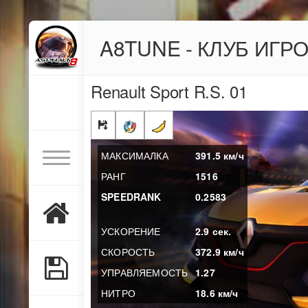
A8TUNE - КЛУБ ИГР
Renault Sport R.S. 01
МАКСИМАЛКА
391.5
км/ч
РАНГ
1516
SPEEDRANK
0.2583
УСКОРЕНИЕ
2.9
сек.
СКОРОСТЬ
372.9
км/ч
УПРАВЛЯЕМОСТЬ
1.27
НИТРО
18.6
км/ч