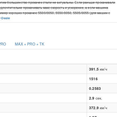
с этим большинство прокачек стали не актуальны. Если раньше прокачивали
редпочтительне прокачивать макс скорость и ускорение, а если машина
ример хороших прокачек: 5500/0050, 5550/0050, 5505/0055 (для машин с
т Dasle
PRO
MAX + PRO + TK
391.5
км/ч
1516
0.2583
2.9
сек.
372.9
км/ч