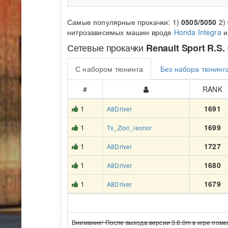
Самые популярные прокачки: 1)
0505/5050
2)
нитрозависимых машин вроде
Honda Integra
и
Сетевые прокачки
Renault Sport R.S.
С набором тюнинга
Без набора тюнинг
#
RANK
1
1691
A8Driver
1
1699
Tx_Zion_leonor
1
1727
A8Driver
1
1680
A8Driver
1
1679
A8Driver
Внимание! После выхода версии 3.8.0m в игре поме