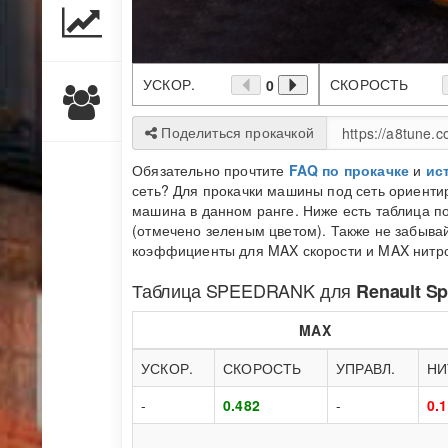
УСКОР.
СКОРОСТЬ
0
Поделиться прокачкой
Обязательно прочтите
FAQ по прокачке
и
ис
сеть? Для прокачки машины под сеть ориенти
машина в данном ранге. Ниже есть таблица по
(отмечено зеленым цветом). Также не забывай
коэффициенты для MAX скорости и MAX нитро 
Таблица
SPEEDRANK
для
Renault Sp
MAX
УСКОР.
СКОРОСТЬ
УПРАВЛ.
НИ
-
0.482
-
0.