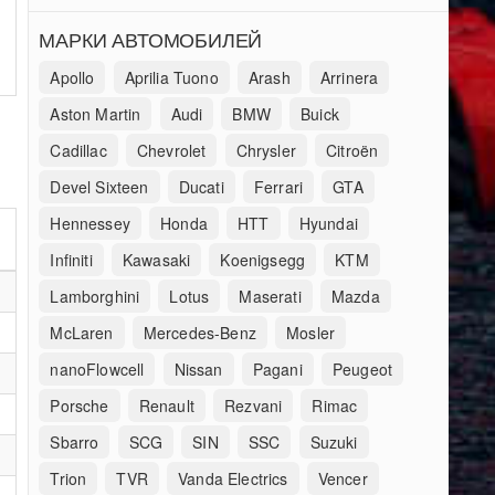
МАРКИ АВТОМОБИЛЕЙ
Apollo
Aprilia Tuono
Arash
Arrinera
Aston Martin
Audi
BMW
Buick
Cadillac
Chevrolet
Chrysler
Citroën
Devel Sixteen
Ducati
Ferrari
GTA
Hennessey
Honda
HTT
Hyundai
Infiniti
Kawasaki
Koenigsegg
KTM
Lamborghini
Lotus
Maserati
Mazda
McLaren
Mercedes-Benz
Mosler
nanoFlowcell
Nissan
Pagani
Peugeot
Porsche
Renault
Rezvani
Rimac
Sbarro
SCG
SIN
SSC
Suzuki
Trion
TVR
Vanda Electrics
Vencer