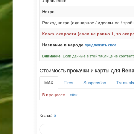
Управление
Нитро
Расход нитро (одинарное / идеальное / трой
Коэф. скорости (если не равно 1, то ско
Название в народе
предложить своё
Если данные в этой таблице не соответ
Внимание!
Стоимость прокачки и карты для
Rena
MAX
Tires
Suspension
Transmis
В процессе...
click
Класс:
S