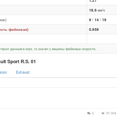
1.27
18.6
км/ч
ное)
9
/
14
/
19
рость фейковая)
0.959
ствуют данным в игре, то значит у машины фейковые скорости.
ult Sport R.S. 01
sion
Exhaust
0
70 004