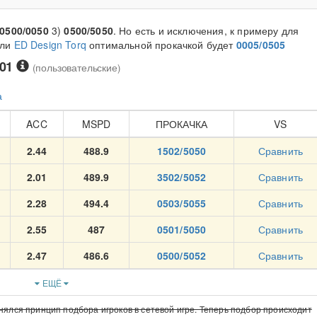
0500/0050
3)
0500/5050
. Но есть и исключения, к примеру для
ли
ED Design Torq
оптимальной прокачкой будет
0005/0505
 01
(пользовательские)
а
ACC
MSPD
ПРОКАЧКА
VS
2.44
488.9
1502/5050
Сравнить
2.01
489.9
3502/5052
Сравнить
2.28
494.4
0503/5055
Сравнить
2.55
487
0501/5050
Сравнить
2.47
486.6
0500/5052
Сравнить
ЕЩЁ
нялся принцип подбора игроков в сетевой игре. Теперь подбор происходит