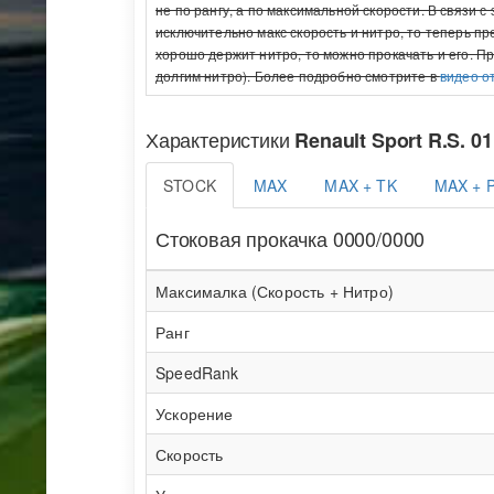
не по рангу, а по максимальной скорости. В связи 
исключительно макс скорость и нитро, то теперь п
хорошо держит нитро, то можно прокачать и его. П
долгим нитро). Более подробно смотрите в
видео о
Характеристики
Renault Sport R.S. 01
STOCK
MAX
MAX + TK
MAX + 
Стоковая прокачка 0000/0000
Максималка (Скорость + Нитро)
Ранг
SpeedRank
Ускорение
Скорость