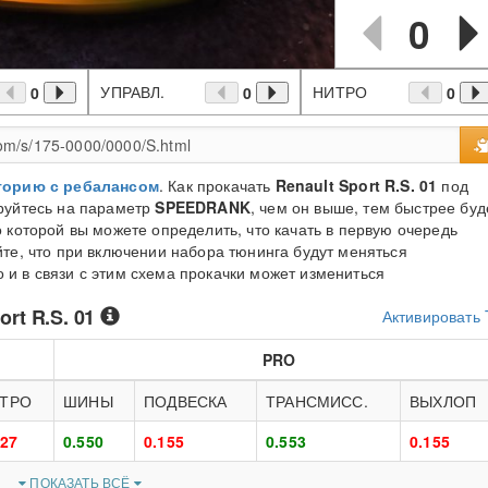
0
УПРАВЛ.
НИТРО
0
0
0
торию с ребалансом
. Как прокачать
Renault Sport R.S. 01
под
руйтесь на параметр
SPEEDRANK
, чем он выше, тем быстрее буд
 которой вы можете определить, что качать в первую очередь
те, что при включении набора тюнинга будут меняться
и в связи с этим схема прокачки может измениться
ort R.S. 01
Активировать
PRO
ТРО
ШИНЫ
ПОДВЕСКА
ТРАНСМИСС.
ВЫХЛОП
127
0.550
0.155
0.553
0.155
ПОКАЗАТЬ ВСЁ