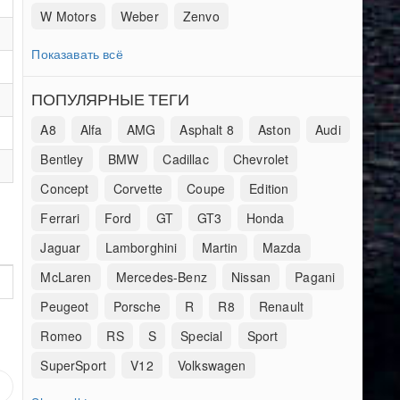
W Motors
Weber
Zenvo
Показавать всё
ПОПУЛЯРНЫЕ ТЕГИ
A8
Alfa
AMG
Asphalt 8
Aston
Audi
Bentley
BMW
Cadillac
Chevrolet
Concept
Corvette
Coupe
Edition
Ferrari
Ford
GT
GT3
Honda
Jaguar
Lamborghini
Martin
Mazda
McLaren
Mercedes-Benz
Nissan
Pagani
Peugeot
Porsche
R
R8
Renault
Romeo
RS
S
Special
Sport
SuperSport
V12
Volkswagen