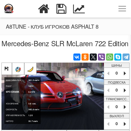
A8TUNE - КЛУБ ИГРОКОВ ASPHALT 8
Mercedes-Benz SLR McLaren 722 Edition
ШИНЫ
0
МАКСИМАЛКА
381.5
км/ч
ПОДВЕСКА
РАНГ
1482
0
SPEEDRANK
0.2574
ТРАНСМИСС.
УСКОРЕНИЕ
3.6
сек.
0
СКОРОСТЬ
345.8
км/ч
ВЫХЛОП
УПРАВЛЯЕМОСТЬ
1.25
НИТРО
35.7
км/ч
0