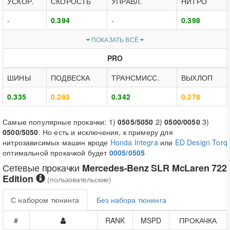
УСКОР.
СКОРОСТЬ
УПРАВЛ.
НИТРО
-
0.394
-
0.398
ПОКАЗАТЬ ВСЁ
PRO
ШИНЫ
ПОДВЕСКА
ТРАНСМИСС.
ВЫХЛОП
0.335
0.283
0.342
0.278
Самые популярные прокачки: 1)
0505/5050
2)
0500/0050
3)
0500/5050
. Но есть и исключения, к примеру для
нитрозависимых машин вроде
Honda Integra
или
ED Design Torq
оптимальной прокачкой будет
0005/0505
Сетевые прокачки
Mercedes-Benz SLR McLaren 722
Edition
(пользовательские)
С набором тюнинга
Без набора тюнинга
#
RANK
MSPD
ПРОКАЧКА