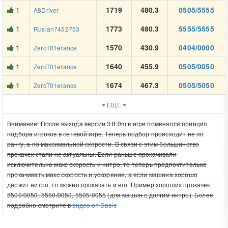
1
1719
480.3
0505/5555
A8Driver
1
1773
480.3
5555/5555
Ruslan7452753
1
1570
430.9
0404/0000
ZeroT01erance
1
1640
455.9
0505/0050
ZeroT01erance
1
1674
467.3
0505/5050
ZeroT01erance
ЕЩЁ
Внимание! После выхода версии 3.8.0m в игре поменялся принцип
подбора игроков в сетевой игре. Теперь подбор происходит не по
рангу, а по максимальной скорости. В связи с этим большинство
прокачек стали не актуальны. Если раньше прокачивали
исключительно макс скорость и нитро, то теперь предпочтительне
прокачивать макс скорость и ускорение, а если машина хорошо
держит нитро, то можно прокачать и его. Пример хороших прокачек:
5500/0050, 5550/0050, 5505/0055 (для машин с долгим нитро). Более
подробно смотрите в
видео от Dasle