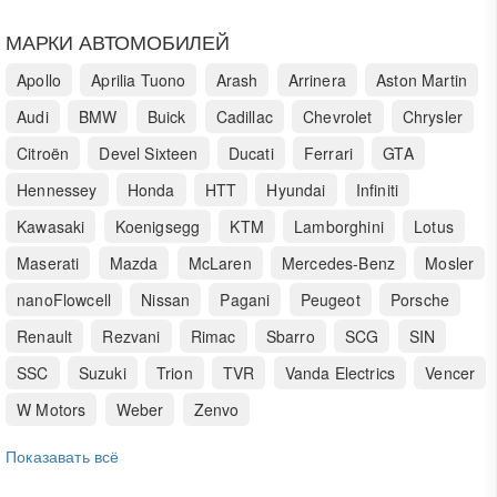
МАРКИ АВТОМОБИЛЕЙ
Apollo
Aprilia Tuono
Arash
Arrinera
Aston Martin
Audi
BMW
Buick
Cadillac
Chevrolet
Chrysler
Citroën
Devel Sixteen
Ducati
Ferrari
GTA
Hennessey
Honda
HTT
Hyundai
Infiniti
Kawasaki
Koenigsegg
KTM
Lamborghini
Lotus
Maserati
Mazda
McLaren
Mercedes-Benz
Mosler
nanoFlowcell
Nissan
Pagani
Peugeot
Porsche
Renault
Rezvani
Rimac
Sbarro
SCG
SIN
SSC
Suzuki
Trion
TVR
Vanda Electrics
Vencer
W Motors
Weber
Zenvo
Показавать всё