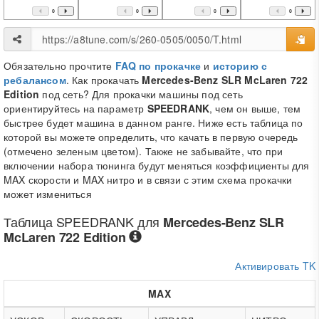
0
0
0
0
Обязательно прочтите
FAQ по прокачке
и
историю с
ребалансом
. Как прокачать
Mercedes-Benz SLR McLaren 722
Edition
под сеть? Для прокачки машины под сеть
ориентируйтесь на параметр
SPEEDRANK
, чем он выше, тем
быстрее будет машина в данном ранге. Ниже есть таблица по
которой вы можете определить, что качать в первую очередь
(отмечено зеленым цветом). Также не забывайте, что при
включении набора тюнинга будут меняться коэффициенты для
MAX скорости и MAX нитро и в связи с этим схема прокачки
может измениться
Таблица
SPEEDRANK
для
Mercedes-Benz SLR
McLaren 722 Edition
Активировать TK
MAX