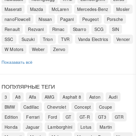
Maserati
Mazda
McLaren
Mercedes-Benz
Mosler
nanoFlowcell
Nissan
Pagani
Peugeot
Porsche
Renault
Rezvani
Rimac
Sbarro
SCG
SIN
SSC
Suzuki
Trion
TVR
Vanda Electrics
Vencer
W Motors
Weber
Zenvo
Показавать всё
ПОПУЛЯРНЫЕ ТЕГИ
3
A8
Alfa
AMG
Asphalt 8
Aston
Audi
BMW
Cadillac
Chevrolet
Concept
Coupe
Edition
Ferrari
Ford
GT
GT-R
GT3
GTR
Honda
Jaguar
Lamborghini
Lotus
Martin