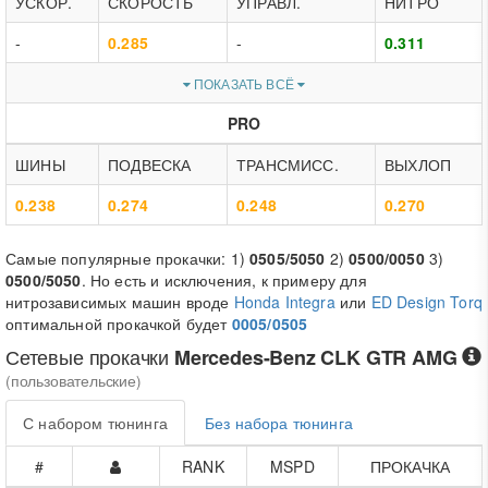
УСКОР.
СКОРОСТЬ
УПРАВЛ.
НИТРО
-
0.285
-
0.311
ПОКАЗАТЬ ВСЁ
PRO
ШИНЫ
ПОДВЕСКА
ТРАНСМИСС.
ВЫХЛОП
0.238
0.274
0.248
0.270
Самые популярные прокачки: 1)
0505/5050
2)
0500/0050
3)
0500/5050
. Но есть и исключения, к примеру для
нитрозависимых машин вроде
Honda Integra
или
ED Design Torq
оптимальной прокачкой будет
0005/0505
Сетевые прокачки
Mercedes-Benz CLK GTR AMG
(пользовательские)
С набором тюнинга
Без набора тюнинга
#
RANK
MSPD
ПРОКАЧКА