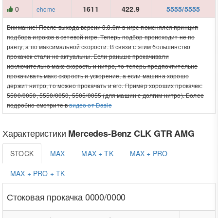
0
1611
422.9
5555/5555
ehome
Внимание! После выхода версии 3.8.0m в игре поменялся принцип
подбора игроков в сетевой игре. Теперь подбор происходит не по
рангу, а по максимальной скорости. В связи с этим большинство
прокачек стали не актуальны. Если раньше прокачивали
исключительно макс скорость и нитро, то теперь предпочтительне
прокачивать макс скорость и ускорение, а если машина хорошо
держит нитро, то можно прокачать и его. Пример хороших прокачек:
5500/0050, 5550/0050, 5505/0055 (для машин с долгим нитро). Более
подробно смотрите в
видео от Dasle
Характеристики
Mercedes-Benz CLK GTR AMG
STOCK
MAX
MAX + TK
MAX + PRO
MAX + PRO + TK
Стоковая прокачка 0000/0000