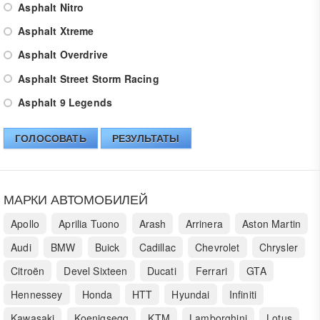
Asphalt Nitro
Asphalt Xtreme
Asphalt Overdrive
Asphalt Street Storm Racing
Asphalt 9 Legends
ГОЛОСОВАТЬ
РЕЗУЛЬТАТЫ
МАРКИ АВТОМОБИЛЕЙ
Apollo
Aprilia Tuono
Arash
Arrinera
Aston Martin
Audi
BMW
Buick
Cadillac
Chevrolet
Chrysler
Citroën
Devel Sixteen
Ducati
Ferrari
GTA
Hennessey
Honda
HTT
Hyundai
Infiniti
Kawasaki
Koenigsegg
KTM
Lamborghini
Lotus