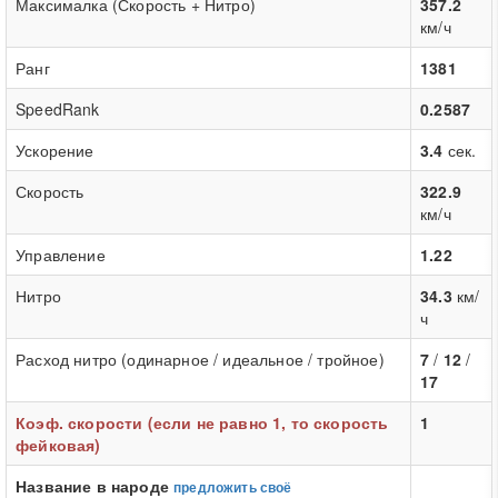
Максималка (Скорость + Нитро)
357.2
км/ч
Ранг
1381
SpeedRank
0.2587
Ускорение
3.4
сек.
Скорость
322.9
км/ч
Управление
1.22
Нитро
34.3
км/
ч
Расход нитро (одинарное / идеальное / тройное)
7
/
12
/
17
Коэф. скорости (если не равно 1, то скорость
1
фейковая)
Название в народе
предложить своё