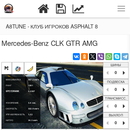
A8TUNE - КЛУБ ИГРОКОВ ASPHALT 8
Mercedes-Benz CLK GTR AMG
ШИНЫ
0
МАКСИМАЛКА
357.2
км/ч
ПОДВЕСКА
РАНГ
1381
0
SPEEDRANK
0.2587
ТРАНСМИСС.
УСКОРЕНИЕ
3.4
сек.
0
СКОРОСТЬ
322.9
км/ч
ВЫХЛОП
УПРАВЛЯЕМОСТЬ
1.22
НИТРО
34.3
км/ч
0