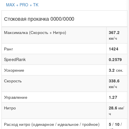
MAX + PRO + TK
Стоковая прокачка 0000/0000
Максималка (Скорость + Нитро)
367.2
км/ч
Ранг
1424
SpeedRank
0.2579
Ускорение
3.2
сек.
Скорость
338.6
км/ч
Управление
1.27
Нитро
28.6
км/
ч
Расход нитро (одинарное / идеальное / тройное)
5
/
10
/