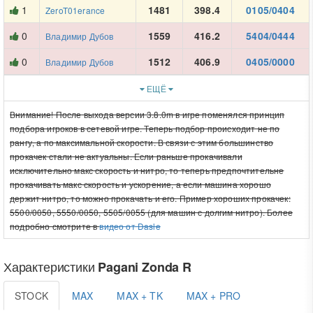
1
1481
398.4
0105/0404
ZeroT01erance
0
1559
416.2
5404/0444
Владимир Дубов
0
1512
406.9
0405/0000
Владимир Дубов
ЕЩЁ
Внимание! После выхода версии 3.8.0m в игре поменялся принцип
подбора игроков в сетевой игре. Теперь подбор происходит не по
рангу, а по максимальной скорости. В связи с этим большинство
прокачек стали не актуальны. Если раньше прокачивали
исключительно макс скорость и нитро, то теперь предпочтительне
прокачивать макс скорость и ускорение, а если машина хорошо
держит нитро, то можно прокачать и его. Пример хороших прокачек:
5500/0050, 5550/0050, 5505/0055 (для машин с долгим нитро). Более
подробно смотрите в
видео от Dasle
Характеристики
Pagani Zonda R
STOCK
MAX
MAX + TK
MAX + PRO