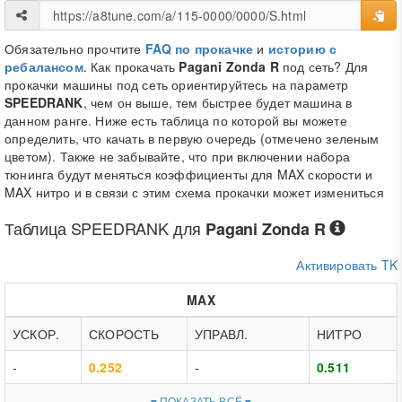
Обязательно прочтите
FAQ по прокачке
и
историю с
ребалансом
. Как прокачать
Pagani Zonda R
под сеть? Для
прокачки машины под сеть ориентируйтесь на параметр
SPEEDRANK
, чем он выше, тем быстрее будет машина в
данном ранге. Ниже есть таблица по которой вы можете
определить, что качать в первую очередь (отмечено зеленым
цветом). Также не забывайте, что при включении набора
тюнинга будут меняться коэффициенты для MAX скорости и
MAX нитро и в связи с этим схема прокачки может измениться
Таблица
SPEEDRANK
для
Pagani Zonda R
Активировать TK
MAX
УСКОР.
СКОРОСТЬ
УПРАВЛ.
НИТРО
-
0.252
-
0.511
ПОКАЗАТЬ ВСЁ