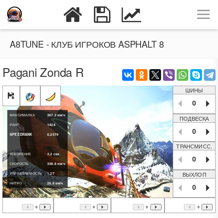
A8TUNE - КЛУБ ИГРОКОВ ASPHALT 8
Pagani Zonda R
ШИНЫ
0
МАКСИМАЛКА
367.2
км/ч
ПОДВЕСКА
РАНГ
1424
0
SPEEDRANK
0.2579
ТРАНСМИСС.
УСКОРЕНИЕ
3.2
сек.
0
СКОРОСТЬ
338.6
км/ч
ВЫХЛОП
УПРАВЛЯЕМОСТЬ
1.27
НИТРО
28.6
км/ч
0
0
0
0
0