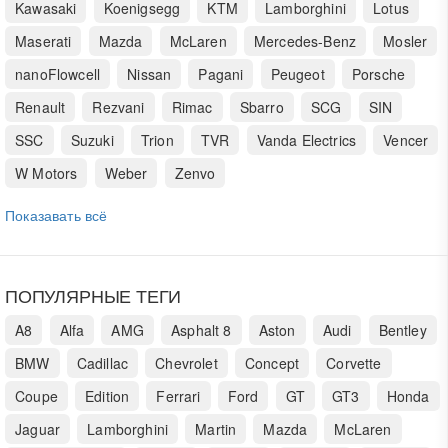
Kawasaki
Koenigsegg
KTM
Lamborghini
Lotus
Maserati
Mazda
McLaren
Mercedes-Benz
Mosler
nanoFlowcell
Nissan
Pagani
Peugeot
Porsche
Renault
Rezvani
Rimac
Sbarro
SCG
SIN
SSC
Suzuki
Trion
TVR
Vanda Electrics
Vencer
W Motors
Weber
Zenvo
Показавать всё
ПОПУЛЯРНЫЕ ТЕГИ
A8
Alfa
AMG
Asphalt 8
Aston
Audi
Bentley
BMW
Cadillac
Chevrolet
Concept
Corvette
Coupe
Edition
Ferrari
Ford
GT
GT3
Honda
Jaguar
Lamborghini
Martin
Mazda
McLaren