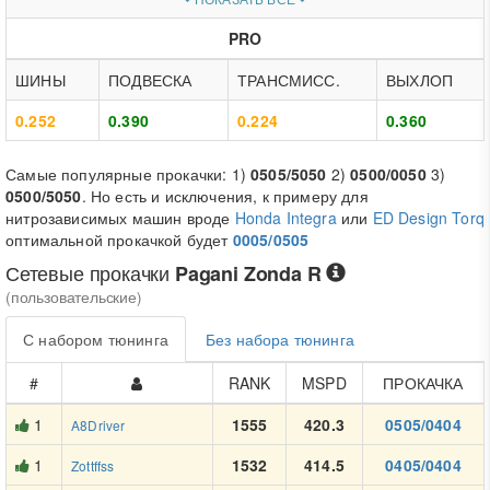
PRO
ШИНЫ
ПОДВЕСКА
ТРАНСМИСС.
ВЫХЛОП
0.252
0.390
0.224
0.360
Самые популярные прокачки: 1)
0505/5050
2)
0500/0050
3)
0500/5050
. Но есть и исключения, к примеру для
нитрозависимых машин вроде
Honda Integra
или
ED Design Torq
оптимальной прокачкой будет
0005/0505
Сетевые прокачки
Pagani Zonda R
(пользовательские)
С набором тюнинга
Без набора тюнинга
#
RANK
MSPD
ПРОКАЧКА
1
1555
420.3
0505/0404
A8Driver
1
1532
414.5
0405/0404
Zottffss