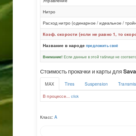
Управление
Нитро
Расход нитро (одинарное / идеальное / трой
Коэф. скорости (если не равно 1, то ско
Название в народе
предложить своё
Если данные в этой таблице не соответ
Внимание!
Стоимость прокачки и карты для
Sava
MAX
Tires
Suspension
Transmis
В процессе...
click
Класс:
A