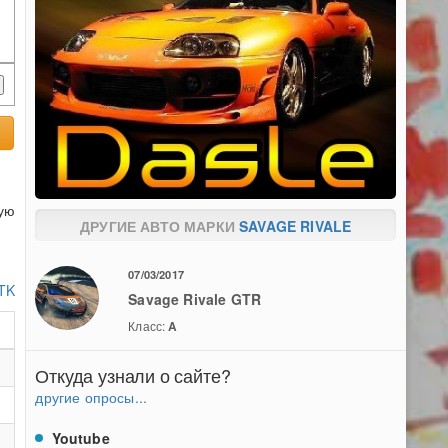
вую
ДРУГИЕ АВТО МАРКИ
SAVAGE RIVALE
07/03/2017
 TK
Savage Rivale GTR
Класс:
A
Откуда узнали о сайте?
другие опросы...
Youtube