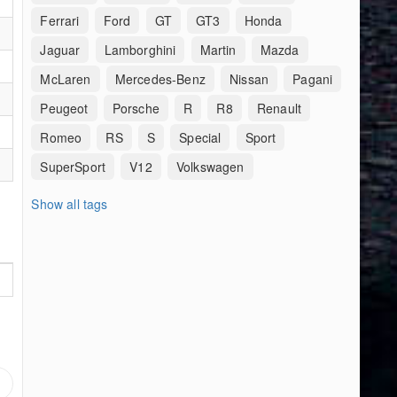
Ferrari
Ford
GT
GT3
Honda
Jaguar
Lamborghini
Martin
Mazda
McLaren
Mercedes-Benz
Nissan
Pagani
Peugeot
Porsche
R
R8
Renault
Romeo
RS
S
Special
Sport
SuperSport
V12
Volkswagen
Show all tags