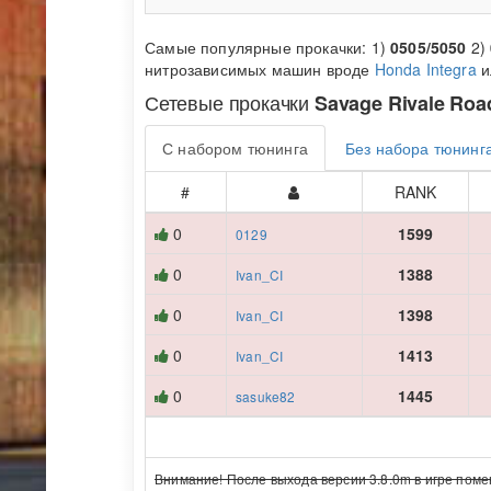
Самые популярные прокачки: 1)
0505/5050
2)
нитрозависимых машин вроде
Honda Integra
и
Сетевые прокачки
Savage Rivale Roa
С набором тюнинга
Без набора тюнинг
#
RANK
0
1599
0129
0
1388
Ivan_CI
0
1398
Ivan_CI
0
1413
Ivan_CI
0
1445
sasuke82
Внимание! После выхода версии 3.8.0m в игре поме