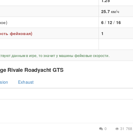
1.25
25.7
км/ч
ное)
6
/
12
/
16
рость фейковая)
1
ствуют данным в игре, то значит у машины фейковые скорости.
ge Rivale Roadyacht GTS
sion
Exhaust
0
31 768