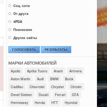
Соц. сети
От друга
4PDA
Поисковик
Другие сайты
ГОЛОСОВАТЬ
РЕЗУЛЬТАТЫ
МАРКИ АВТОМОБИЛЕЙ
Apollo
Aprilia Tuono
Arash
Arrinera
Aston Martin
Audi
BMW
Buick
Cadillac
Chevrolet
Chrysler
Citroën
Devel Sixteen
Ducati
Ferrari
GTA
Hennessey
Honda
HTT
Hyundai