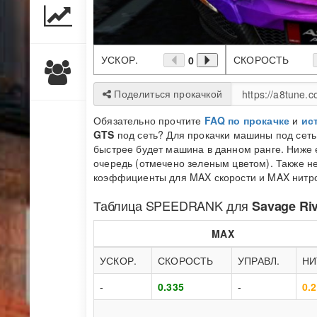
УСКОР.
СКОРОСТЬ
0
Поделиться прокачкой
Обязательно прочтите
FAQ по прокачке
и
ис
GTS
под сеть? Для прокачки машины под сет
быстрее будет машина в данном ранге. Ниже е
очередь (отмечено зеленым цветом). Также не
коэффициенты для MAX скорости и MAX нитро 
Таблица
SPEEDRANK
для
Savage Ri
MAX
УСКОР.
СКОРОСТЬ
УПРАВЛ.
НИ
-
0.335
-
0.