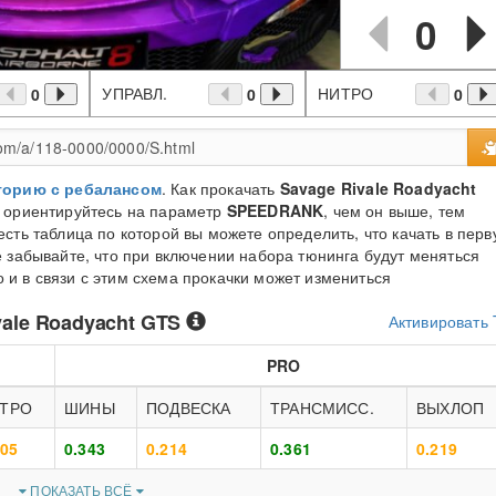
0
УПРАВЛ.
НИТРО
0
0
0
торию с ребалансом
. Как прокачать
Savage Rivale Roadyacht
ь ориентируйтесь на параметр
SPEEDRANK
, чем он выше, тем
сть таблица по которой вы можете определить, что качать в пер
 забывайте, что при включении набора тюнинга будут меняться
и в связи с этим схема прокачки может измениться
vale Roadyacht GTS
Активировать
PRO
ТРО
ШИНЫ
ПОДВЕСКА
ТРАНСМИСС.
ВЫХЛОП
205
0.343
0.214
0.361
0.219
ПОКАЗАТЬ ВСЁ