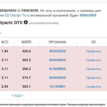
0500/0050
3)
0500/5050
. Но есть и исключения, к примеру для
ли
ED Design Torq
оптимальной прокачкой будет
0005/0505
dyacht GTS
(пользовательские)
а
ACC
MSPD
ПРОКАЧКА
VS
1.93
426.9
5555/2222
Сравнить
3.11
363.2
0000/0000
Сравнить
3.11
368.2
0100/0000
Сравнить
3.11
374.7
0200/0000
Сравнить
2.95
383.1
1213/0001
Сравнить
ЕЩЁ
нялся принцип подбора игроков в сетевой игре. Теперь подбор происходит