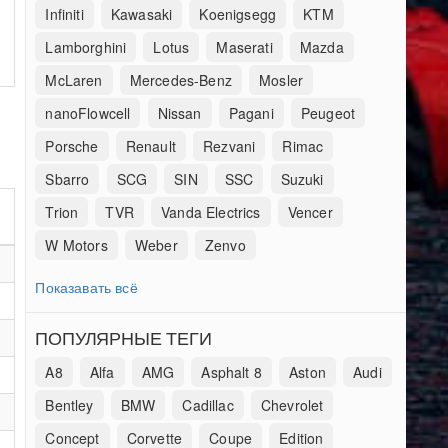
Infiniti
Kawasaki
Koenigsegg
KTM
Lamborghini
Lotus
Maserati
Mazda
McLaren
Mercedes-Benz
Mosler
nanoFlowcell
Nissan
Pagani
Peugeot
Porsche
Renault
Rezvani
Rimac
Sbarro
SCG
SIN
SSC
Suzuki
Trion
TVR
Vanda Electrics
Vencer
W Motors
Weber
Zenvo
Показавать всё
ПОПУЛЯРНЫЕ ТЕГИ
A8
Alfa
AMG
Asphalt 8
Aston
Audi
Bentley
BMW
Cadillac
Chevrolet
Concept
Corvette
Coupe
Edition