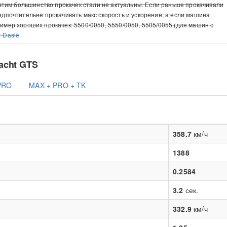
с этим большинство прокачек стали не актуальны. Если раньше прокачивали
редпочтительне прокачивать макс скорость и ускорение, а если машина
ример хороших прокачек: 5500/0050, 5550/0050, 5505/0055 (для машин с
т Dasle
acht GTS
PRO
MAX + PRO + TK
358.7
км/ч
1388
0.2584
3.2
сек.
332.9
км/ч