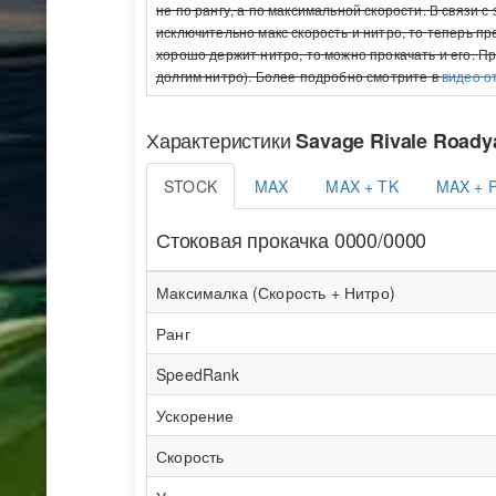
не по рангу, а по максимальной скорости. В связи 
исключительно макс скорость и нитро, то теперь п
хорошо держит нитро, то можно прокачать и его. П
долгим нитро). Более подробно смотрите в
видео о
Характеристики
Savage Rivale Roady
STOCK
MAX
MAX + TK
MAX + 
Стоковая прокачка 0000/0000
Максималка (Скорость + Нитро)
Ранг
SpeedRank
Ускорение
Скорость