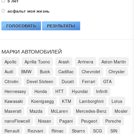
5 лет
асфальт моя жизнь
ГОЛОСОВАТЬ
РЕЗУЛЬТАТЫ
МАРКИ АВТОМОБИЛЕЙ
Apollo
Aprilia Tuono
Arash
Arrinera
Aston Martin
Audi
BMW
Buick
Cadillac
Chevrolet
Chrysler
Citroën
Devel Sixteen
Ducati
Ferrari
GTA
Hennessey
Honda
HTT
Hyundai
Infiniti
Kawasaki
Koenigsegg
KTM
Lamborghini
Lotus
Maserati
Mazda
McLaren
Mercedes-Benz
Mosler
nanoFlowcell
Nissan
Pagani
Peugeot
Porsche
Renault
Rezvani
Rimac
Sbarro
SCG
SIN