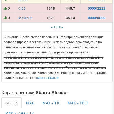
0
1648
446.7
5555/2222
0129
0
1321
351.3
0000/0000
sasuke82
ЕЩЁ
Внимание! После выхода версии 3.8.0m в игре поменялся принцип
подбора игроков в сетевой игре. Теперь подбор происходит не по
рангу, а по максимальной скорости. В связи с этим большинство
прокачек стали не актуальны. Если раньше прокачивали
исключительно макс скорость и нитро, то теперь предпочтительне
прокачивать макс скорость и ускорение, а если машина хорошо
держит нитро, то можно прокачать и его. Пример хороших прокачек:
5500/0050, 5550/0050, 5505/0055 (для машин с долгим нитро). Более
подробно смотрите в
видео от Dasle
Характеристики
Sbarro Alcador
STOCK
MAX
MAX + TK
MAX + PRO
MAX + PRO + TK