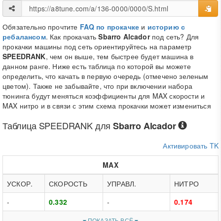
Обязательно прочтите
FAQ по прокачке
и
историю с
ребалансом
. Как прокачать
Sbarro Alcador
под сеть? Для
прокачки машины под сеть ориентируйтесь на параметр
SPEEDRANK
, чем он выше, тем быстрее будет машина в
данном ранге. Ниже есть таблица по которой вы можете
определить, что качать в первую очередь (отмечено зеленым
цветом). Также не забывайте, что при включении набора
тюнинга будут меняться коэффициенты для MAX скорости и
MAX нитро и в связи с этим схема прокачки может измениться
Таблица
SPEEDRANK
для
Sbarro Alcador
Активировать TK
MAX
УСКОР.
СКОРОСТЬ
УПРАВЛ.
НИТРО
-
0.332
-
0.174
ПОКАЗАТЬ ВСЁ