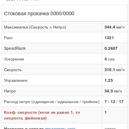
Стоковая прокачка 0000/0000
Максималка (Скорость + Нитро)
344.4
км/ч
Ранг
1321
SpeedRank
0.2607
Ускорение
4
сек.
Скорость
310.1
км/ч
Управление
1.25
Нитро
34.3
км/ч
Расход нитро (одинарное / идеальное / тройное)
7
/
12
/
17
Коэф. скорости (если не равно 1, то
1
скорость фейковая)
Название в народе
аллка,
предложить своё