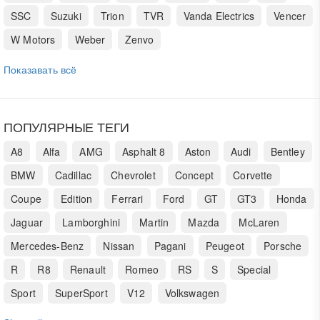
SSC
Suzuki
Trion
TVR
Vanda Electrics
Vencer
W Motors
Weber
Zenvo
Показавать всё
ПОПУЛЯРНЫЕ ТЕГИ
A8
Alfa
AMG
Asphalt 8
Aston
Audi
Bentley
BMW
Cadillac
Chevrolet
Concept
Corvette
Coupe
Edition
Ferrari
Ford
GT
GT3
Honda
Jaguar
Lamborghini
Martin
Mazda
McLaren
Mercedes-Benz
Nissan
Pagani
Peugeot
Porsche
R
R8
Renault
Romeo
RS
S
Special
Sport
SuperSport
V12
Volkswagen