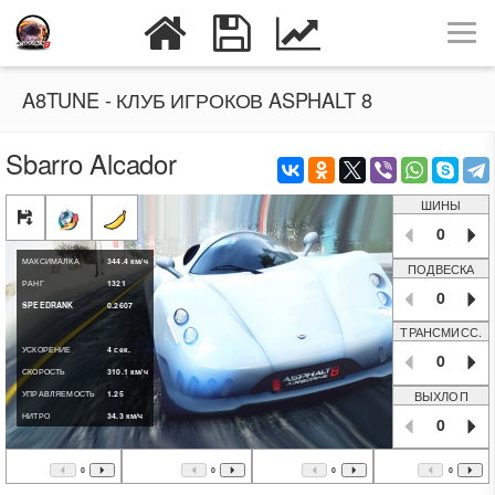
A8TUNE - КЛУБ ИГРОКОВ ASPHALT 8
Sbarro Alcador
ШИНЫ
0
МАКСИМАЛКА
344.4
км/ч
ПОДВЕСКА
РАНГ
1321
0
SPEEDRANK
0.2607
ТРАНСМИСС.
УСКОРЕНИЕ
4
сек.
0
СКОРОСТЬ
310.1
км/ч
ВЫХЛОП
УПРАВЛЯЕМОСТЬ
1.25
НИТРО
34.3
км/ч
0
0
0
0
0