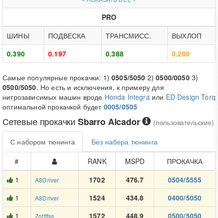
PRO
ШИНЫ
ПОДВЕСКА
ТРАНСМИСС.
ВЫХЛОП
0.390
0.197
0.388
0.200
Самые популярные прокачки: 1)
0505/5050
2)
0500/0050
3)
0500/5050
. Но есть и исключения, к примеру для
нитрозависимых машин вроде
Honda Integra
или
ED Design Torq
оптимальной прокачкой будет
0005/0505
Сетевые прокачки
Sbarro Alcador
(пользовательские)
С набором тюнинга
Без набора тюнинга
#
RANK
MSPD
ПРОКАЧКА
1
1702
476.7
0504/5555
A8Driver
1
1524
434.8
0400/5050
A8Driver
1
1572
448.9
0500/5050
Zottffss