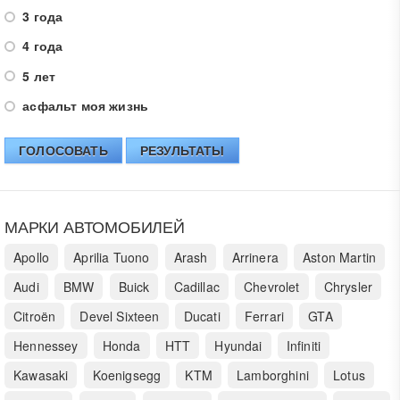
3 года
4 года
5 лет
асфальт моя жизнь
ГОЛОСОВАТЬ
РЕЗУЛЬТАТЫ
МАРКИ АВТОМОБИЛЕЙ
Apollo
Aprilia Tuono
Arash
Arrinera
Aston Martin
Audi
BMW
Buick
Cadillac
Chevrolet
Chrysler
Citroën
Devel Sixteen
Ducati
Ferrari
GTA
Hennessey
Honda
HTT
Hyundai
Infiniti
Kawasaki
Koenigsegg
KTM
Lamborghini
Lotus