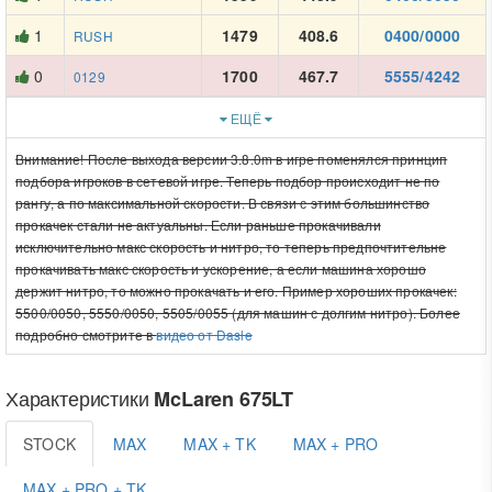
1
1479
408.6
0400/0000
RUSH
0
1700
467.7
5555/4242
0129
ЕЩЁ
Внимание! После выхода версии 3.8.0m в игре поменялся принцип
подбора игроков в сетевой игре. Теперь подбор происходит не по
рангу, а по максимальной скорости. В связи с этим большинство
прокачек стали не актуальны. Если раньше прокачивали
исключительно макс скорость и нитро, то теперь предпочтительне
прокачивать макс скорость и ускорение, а если машина хорошо
держит нитро, то можно прокачать и его. Пример хороших прокачек:
5500/0050, 5550/0050, 5505/0055 (для машин с долгим нитро). Более
подробно смотрите в
видео от Dasle
Характеристики
McLaren 675LT
STOCK
MAX
MAX + TK
MAX + PRO
MAX + PRO + TK