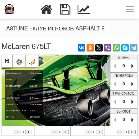
A8TUNE - КЛУБ ИГРОКОВ ASPHALT 8
McLaren 675LT
ШИНЫ
0
МАКСИМАЛКА
358.7
км/ч
ПОДВЕСКА
РАНГ
1388
0
SPEEDRANK
0.2584
ТРАНСМИСС.
УСКОРЕНИЕ
2.9
сек.
0
СКОРОСТЬ
330.1
км/ч
ВЫХЛОП
УПРАВЛЯЕМОСТЬ
1.25
НИТРО
28.6
км/ч
0
0
0
0
0