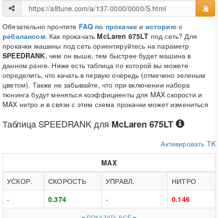
Обязательно прочтите
FAQ по прокачке
и
историю с
ребалансом
. Как прокачать
McLaren 675LT
под сеть? Для
прокачки машины под сеть ориентируйтесь на параметр
SPEEDRANK
, чем он выше, тем быстрее будет машина в
данном ранге. Ниже есть таблица по которой вы можете
определить, что качать в первую очередь (отмечено зеленым
цветом). Также не забывайте, что при включении набора
тюнинга будут меняться коэффициенты для MAX скорости и
MAX нитро и в связи с этим схема прокачки может измениться
Таблица
SPEEDRANK
для
McLaren 675LT
Активировать TK
MAX
УСКОР.
СКОРОСТЬ
УПРАВЛ.
НИТРО
-
0.374
-
0.146
ПОКАЗАТЬ ВСЁ