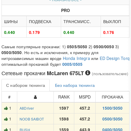
PRO
ШИНЫ
ПОДВЕСКА
ТРАНСМИСС.
ВЫХЛОП
0.440
0.179
0.440
0.176
Самые популярные прокачки: 1)
0505/5050
2)
0500/0050
3)
0500/5050
. Но есть и исключения, к примеру для
нитрозависимых машин вроде
Honda Integra
или
ED Design Torq
оптимальной прокачкой будет
0005/0505
Сетевые прокачки
McLaren 675LT
(пользовательские)
С набором тюнинга
Без набора тюнинга
#
RANK
MSPD
ПРОКАЧКА
1
1597
457.2
1500/5050
A8Driver
1
1598
457.2
0500/5050
NOOB SAIBOT
1
1559
443.9
0400/5050
RUSH