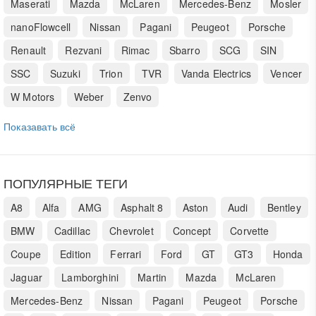
Maserati
Mazda
McLaren
Mercedes-Benz
Mosler
nanoFlowcell
Nissan
Pagani
Peugeot
Porsche
Renault
Rezvani
Rimac
Sbarro
SCG
SIN
SSC
Suzuki
Trion
TVR
Vanda Electrics
Vencer
W Motors
Weber
Zenvo
Показавать всё
ПОПУЛЯРНЫЕ ТЕГИ
A8
Alfa
AMG
Asphalt 8
Aston
Audi
Bentley
BMW
Cadillac
Chevrolet
Concept
Corvette
Coupe
Edition
Ferrari
Ford
GT
GT3
Honda
Jaguar
Lamborghini
Martin
Mazda
McLaren
Mercedes-Benz
Nissan
Pagani
Peugeot
Porsche