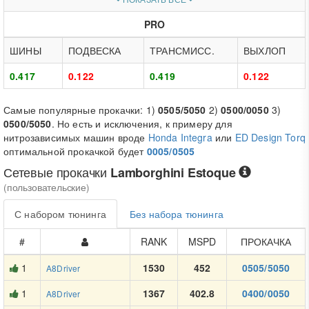
PRO
ШИНЫ
ПОДВЕСКА
ТРАНСМИСС.
ВЫХЛОП
0.417
0.122
0.419
0.122
Самые популярные прокачки: 1)
0505/5050
2)
0500/0050
3)
0500/5050
. Но есть и исключения, к примеру для
нитрозависимых машин вроде
Honda Integra
или
ED Design Torq
оптимальной прокачкой будет
0005/0505
Сетевые прокачки
Lamborghini Estoque
(пользовательские)
С набором тюнинга
Без набора тюнинга
#
RANK
MSPD
ПРОКАЧКА
1
1530
452
0505/5050
A8Driver
1
1367
402.8
0400/0050
A8Driver