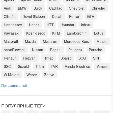
Audi
BMW
Buick
Cadillac
Chevrolet
Chrysler
Citroën
Devel Sixteen
Ducati
Ferrari
GTA
Hennessey
Honda
HTT
Hyundai
Infiniti
Kawasaki
Koenigsegg
KTM
Lamborghini
Lotus
Maserati
Mazda
McLaren
Mercedes-Benz
Mosler
nanoFlowcell
Nissan
Pagani
Peugeot
Porsche
Renault
Rezvani
Rimac
Sbarro
SCG
SIN
SSC
Suzuki
Trion
TVR
Vanda Electrics
Vencer
W Motors
Weber
Zenvo
Показавать всё
ПОПУЛЯРНЫЕ ТЕГИ