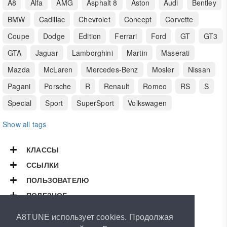
A8
Alfa
AMG
Asphalt 8
Aston
Audi
Bentley
BMW
Cadillac
Chevrolet
Concept
Corvette
Coupe
Dodge
Edition
Ferrari
Ford
GT
GT3
GTA
Jaguar
Lamborghini
Martin
Maserati
Mazda
McLaren
Mercedes-Benz
Mosler
Nissan
Pagani
Porsche
R
Renault
Romeo
RS
S
Special
Sport
SuperSport
Volkswagen
Show all tags
КЛАССЫ
ССЫЛКИ
ПОЛЬЗОВАТЕЛЮ
ПОЛЕЗНОЕ
Copyright © 2026
A8TUNE
A8TUNE использует cookies. Продолжая
All Rights Reserved.