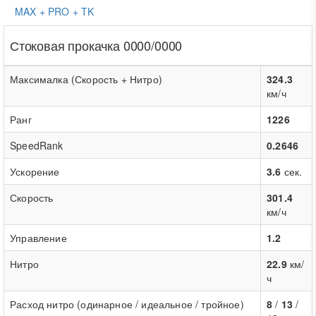
MAX + PRO + TK
Стоковая прокачка 0000/0000
Максималка (Скорость + Нитро)
324.3
км/ч
Ранг
1226
SpeedRank
0.2646
Ускорение
3.6
сек.
Скорость
301.4
км/ч
Управление
1.2
Нитро
22.9
км/
ч
Расход нитро (одинарное / идеальное / тройное)
8
/
13
/