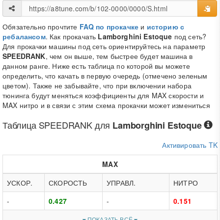
Обязательно прочтите
FAQ по прокачке
и
историю с
ребалансом
. Как прокачать
Lamborghini Estoque
под сеть?
Для прокачки машины под сеть ориентируйтесь на параметр
SPEEDRANK
, чем он выше, тем быстрее будет машина в
данном ранге. Ниже есть таблица по которой вы можете
определить, что качать в первую очередь (отмечено зеленым
цветом). Также не забывайте, что при включении набора
тюнинга будут меняться коэффициенты для MAX скорости и
MAX нитро и в связи с этим схема прокачки может измениться
Таблица
SPEEDRANK
для
Lamborghini Estoque
Активировать TK
MAX
УСКОР.
СКОРОСТЬ
УПРАВЛ.
НИТРО
-
0.427
-
0.151
ПОКАЗАТЬ ВСЁ