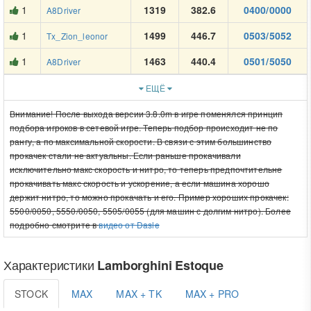
1
1319
382.6
0400/0000
A8Driver
1
1499
446.7
0503/5052
Tx_Zion_leonor
1
1463
440.4
0501/5050
A8Driver
ЕЩЁ
Внимание! После выхода версии 3.8.0m в игре поменялся принцип
подбора игроков в сетевой игре. Теперь подбор происходит не по
рангу, а по максимальной скорости. В связи с этим большинство
прокачек стали не актуальны. Если раньше прокачивали
исключительно макс скорость и нитро, то теперь предпочтительне
прокачивать макс скорость и ускорение, а если машина хорошо
держит нитро, то можно прокачать и его. Пример хороших прокачек:
5500/0050, 5550/0050, 5505/0055 (для машин с долгим нитро). Более
подробно смотрите в
видео от Dasle
Характеристики
Lamborghini Estoque
STOCK
MAX
MAX + TK
MAX + PRO