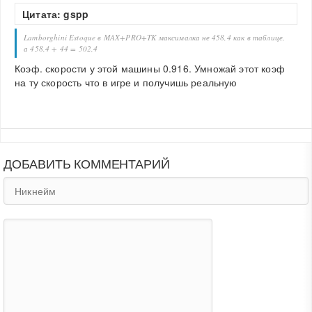
Цитата: gspp
Lamborghini Estoque в MAX+PRO+TK максималка не 458,4 как в таблице,
а 458,4 + 44 = 502,4
Коэф. скорости у этой машины 0.916. Умножай этот коэф
на ту скорость что в игре и получишь реальную
ДОБАВИТЬ КОММЕНТАРИЙ