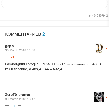
49 589
2
КОММЕНТАРИЕВ
2
gspp
30 March 2018 11:08
-1
Lamborghini Estoque в MAX+PRO+TK максималка не 458,4
как в таблице, а 458,4 + 44 = 502,4
ZeroT01erance
30 March 2018 18:17
+1