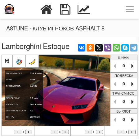
A8TUNE - КЛУБ ИГРОКОВ ASPHALT 8
Lamborghini Estoque
ШИНЫ
0
МАКСИМАЛКА
324.3
км/ч
ПОДВЕСКА
РАНГ
1226
0
SPEEDRANK
0.2646
ТРАНСМИСС.
УСКОРЕНИЕ
3.6
сек.
0
СКОРОСТЬ
301.4
км/ч
ВЫХЛОП
УПРАВЛЯЕМОСТЬ
1.2
НИТРО
22.9
км/ч
0
0
0
0
0