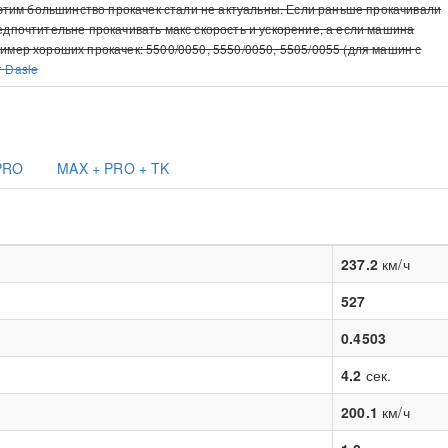
с этим большинство прокачек стали не актуальны. Если раньше прокачивали
редпочтительне прокачивать макс скорость и ускорение, а если машина
ример хороших прокачек: 5500/0050, 5550/0050, 5505/0055 (для машин с
т Dasle
PRO
MAX + PRO + TK
237.2
км/ч
527
0.4503
4.2
сек.
200.1
км/ч