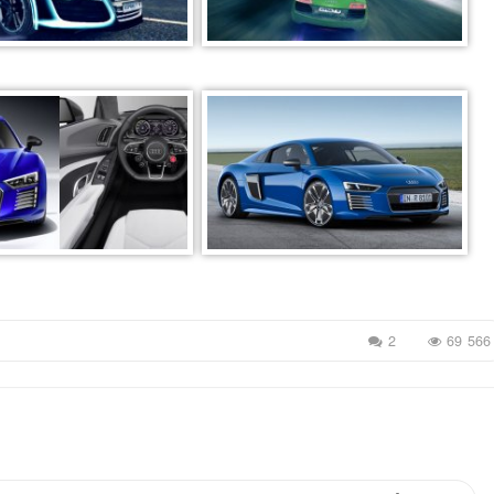
2
69 566