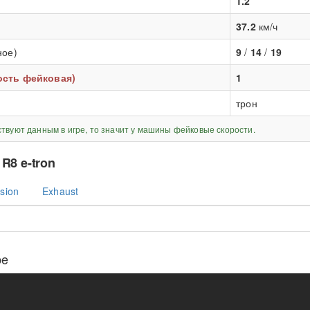
1.2
37.2
км/ч
ное)
9
/
14
/
19
рость фейковая)
1
трон
ствуют данным в игре, то значит у машины фейковые скорости.
 R8 e-tron
sion
Exhaust
be