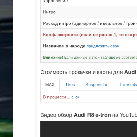
Управление
Нитро
Расход нитро (одинарное / идеальное / трой
Коэф. скорости (если не равно 1, то ско
Название в народе
предложить своё
Если данные в этой таблице не соответ
Внимание!
Стоимость прокачки и карты для
Audi
MAX
Tires
Suspension
Transmis
В процессе...
click
Видео обзор
на YouTu
Audi R8 e-tron