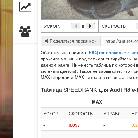
УСКОР.
СКОРОСТЬ
0
Поделиться прокачкой
Обязательно прочтите
FAQ по прокачке
и
ис
прокачки машины под сеть ориентируйтесь н
данном ранге. Ниже есть таблица по которой 
зеленым цветом). Также не забывайте, что п
MAX скорости и MAX нитро и в связи с этим с
Таблица
SPEEDRANK
для
Audi R8 e-
MAX
УСКОР.
СКОРОСТЬ
УПРАВЛ.
НИ
-
0.097
-
0.