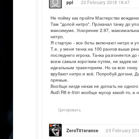
ppl
23 February 2018 18:47
Не пойму как пройти Мастерство вождения
Там "долой нитро". Прокачал тачку до уп
максимуме. Ускорение 2.97, максимальная
нитро.
Я стартую - все боты включают нитро и у
Т.е. у меня тачка на 100 рангов выше ре
последнего игрока. Тачка разгоняется до с
всем самым коротким путям, не задев ни 
идеальным траекториям. Но за всю гонку
врубают нитро и всё. Попробуй догони. Да
прямые.
Вообще нигде никак не догнать ни одного
Audi R8 e-tron вообще мусор какой-то, а н
Цитировать
ZeroT01erance
25 February 20