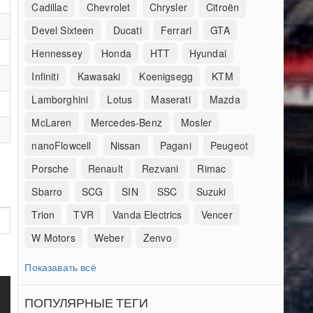
Cadillac
Chevrolet
Chrysler
Citroën
Devel Sixteen
Ducati
Ferrari
GTA
Hennessey
Honda
HTT
Hyundai
Infiniti
Kawasaki
Koenigsegg
KTM
Lamborghini
Lotus
Maserati
Mazda
McLaren
Mercedes-Benz
Mosler
nanoFlowcell
Nissan
Pagani
Peugeot
Porsche
Renault
Rezvani
Rimac
Sbarro
SCG
SIN
SSC
Suzuki
Trion
TVR
Vanda Electrics
Vencer
W Motors
Weber
Zenvo
Показавать всё
ПОПУЛЯРНЫЕ ТЕГИ