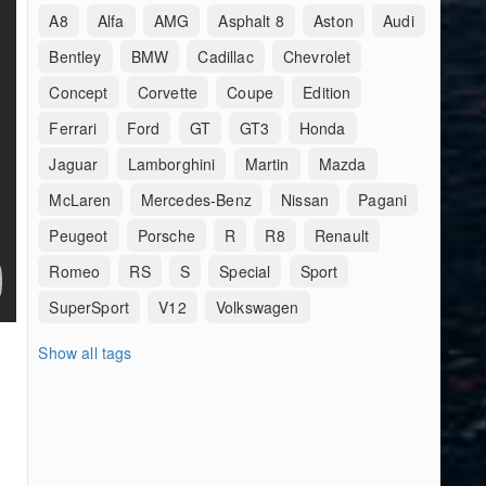
A8
Alfa
AMG
Asphalt 8
Aston
Audi
Bentley
BMW
Cadillac
Chevrolet
Concept
Corvette
Coupe
Edition
Ferrari
Ford
GT
GT3
Honda
Jaguar
Lamborghini
Martin
Mazda
McLaren
Mercedes-Benz
Nissan
Pagani
Peugeot
Porsche
R
R8
Renault
Romeo
RS
S
Special
Sport
SuperSport
V12
Volkswagen
Show all tags