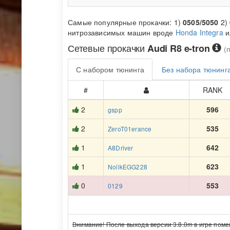
Самые популярные прокачки: 1)
0505/5050
2)
нитрозависимых машин вроде
Honda Integra
и
Сетевые прокачки
Audi R8 e-tron
(
С набором тюнинга
Без набора тюнинг
#
RANK
2
596
gspp
2
535
ZeroT01erance
1
642
A8Driver
1
623
NolikEGG228
0
553
0129
Внимание! После выхода версии 3.8.0m в игре поме