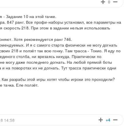
0
 - Задание 10 на этой тачке.
ора. 847 ранг. Все профи-наборы установил, все параметры на
 скорость 218. При этом в задании нельзя использовать
гоняют. Хотя рекомендуется ранг 746.
комендуемых. И я с самого старта физически не могу догнать
воих 218 и ползёт так всю гонку. Там трасса - Токио. Я еду по
единого столба, ни врезаясь никуда. Практически по
 не могу даже последнего догнать. На любой прямой боты
 и на поворотах их не догнать. Тут трасса практически одни
. Как разрабы этой игры хотят чтобы игроки это проходили?
е тачка. Еле ползёт.
+4
18 14:58