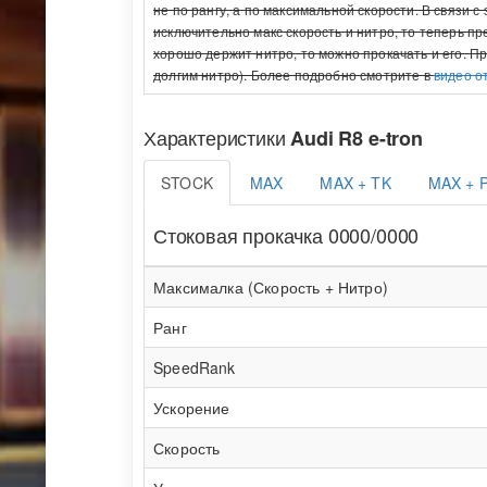
не по рангу, а по максимальной скорости. В связи 
исключительно макс скорость и нитро, то теперь п
хорошо держит нитро, то можно прокачать и его. П
долгим нитро). Более подробно смотрите в
видео о
Характеристики
Audi R8 e-tron
STOCK
MAX
MAX + TK
MAX + 
Стоковая прокачка 0000/0000
Максималка (Скорость + Нитро)
Ранг
SpeedRank
Ускорение
Скорость