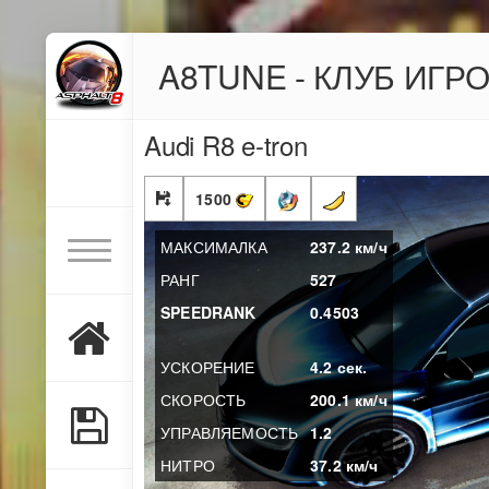
A8TUNE - КЛУБ ИГР
Audi R8 e-tron
1500
МАКСИМАЛКА
237.2
км/ч
РАНГ
527
SPEEDRANK
0.4503
УСКОРЕНИЕ
4.2
сек.
СКОРОСТЬ
200.1
км/ч
УПРАВЛЯЕМОСТЬ
1.2
НИТРО
37.2
км/ч