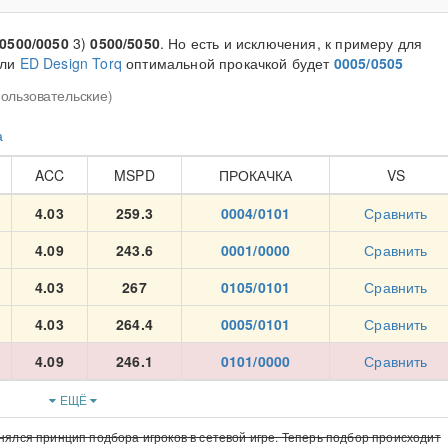
0500/0050
3)
0500/5050
. Но есть и исключения, к примеру для
ли
ED Design Torq
оптимальной прокачкой будет
0005/0505
пользовательские)
а
ACC
MSPD
ПРОКАЧКА
VS
4.03
259.3
0004/0101
Сравнить
4.09
243.6
0001/0000
Сравнить
4.03
267
0105/0101
Сравнить
4.03
264.4
0005/0101
Сравнить
4.09
246.1
0101/0000
Сравнить
ЕЩЁ
нялся принцип подбора игроков в сетевой игре. Теперь подбор происходит