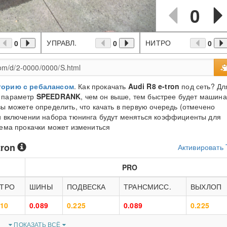
0
УПРАВЛ.
НИТРО
0
0
0
торию с ребалансом
. Как прокачать
Audi R8 e-tron
под сеть? Дл
а параметр
SPEEDRANK
, чем он выше, тем быстрее будет машина
вы можете определить, что качать в первую очередь (отмечено
ри включении набора тюнинга будут меняться коэффициенты для
хема прокачки может измениться
tron
Активировать
PRO
ТРО
ШИНЫ
ПОДВЕСКА
ТРАНСМИСС.
ВЫХЛОП
210
0.089
0.225
0.089
0.225
ПОКАЗАТЬ ВСЁ