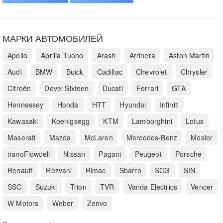
МАРКИ АВТОМОБИЛЕЙ
Apollo
Aprilia Tuono
Arash
Arrinera
Aston Martin
Audi
BMW
Buick
Cadillac
Chevrolet
Chrysler
Citroën
Devel Sixteen
Ducati
Ferrari
GTA
Hennessey
Honda
HTT
Hyundai
Infiniti
Kawasaki
Koenigsegg
KTM
Lamborghini
Lotus
Maserati
Mazda
McLaren
Mercedes-Benz
Mosler
nanoFlowcell
Nissan
Pagani
Peugeot
Porsche
Renault
Rezvani
Rimac
Sbarro
SCG
SIN
SSC
Suzuki
Trion
TVR
Vanda Electrics
Vencer
W Motors
Weber
Zenvo