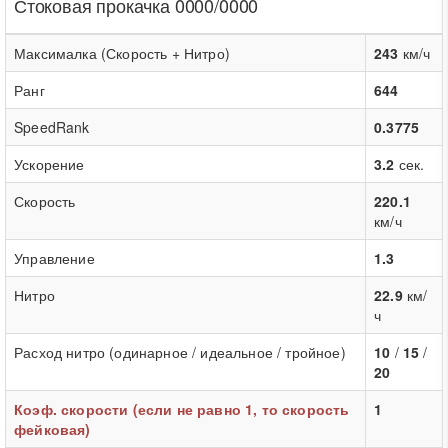
Стоковая прокачка 0000/0000
Максималка (Скорость + Нитро)
243
км/ч
Ранг
644
SpeedRank
0.3775
Ускорение
3.2
сек.
Скорость
220.1
км/ч
Управление
1.3
Нитро
22.9
км/
ч
Расход нитро (одинарное / идеальное / тройное)
10
/
15
/
20
Коэф. скорости (если не равно 1, то скорость
1
фейковая)