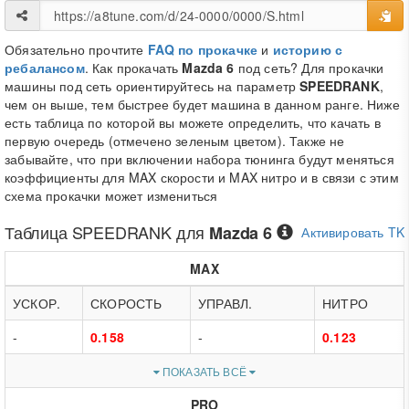
Обязательно прочтите
FAQ по прокачке
и
историю с
ребалансом
. Как прокачать
Mazda 6
под сеть? Для прокачки
машины под сеть ориентируйтесь на параметр
SPEEDRANK
,
чем он выше, тем быстрее будет машина в данном ранге. Ниже
есть таблица по которой вы можете определить, что качать в
первую очередь (отмечено зеленым цветом). Также не
забывайте, что при включении набора тюнинга будут меняться
коэффициенты для MAX скорости и MAX нитро и в связи с этим
схема прокачки может измениться
Таблица
SPEEDRANK
для
Mazda 6
Активировать TK
MAX
УСКОР.
СКОРОСТЬ
УПРАВЛ.
НИТРО
-
0.158
-
0.123
ПОКАЗАТЬ ВСЁ
PRO