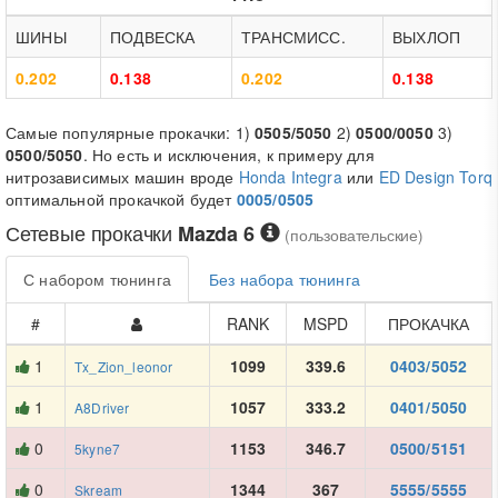
ШИНЫ
ПОДВЕСКА
ТРАНСМИСС.
ВЫХЛОП
0.202
0.138
0.202
0.138
Самые популярные прокачки: 1)
0505/5050
2)
0500/0050
3)
0500/5050
. Но есть и исключения, к примеру для
нитрозависимых машин вроде
Honda Integra
или
ED Design Torq
оптимальной прокачкой будет
0005/0505
Сетевые прокачки
Mazda 6
(пользовательские)
С набором тюнинга
Без набора тюнинга
#
RANK
MSPD
ПРОКАЧКА
1
1099
339.6
0403/5052
Tx_Zion_leonor
1
1057
333.2
0401/5050
A8Driver
0
1153
346.7
0500/5151
5kyne7
0
1344
367
5555/5555
Skream