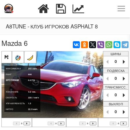
A8TUNE - КЛУБ ИГРОКОВ ASPHALT 8
Mazda 6
ШИНЫ
0
МАКСИМАЛКА
243
км/ч
ПОДВЕСКА
РАНГ
644
0
SPEEDRANK
0.3774
ТРАНСМИСС.
УСКОРЕНИЕ
3.2
сек.
0
СКОРОСТЬ
220.1
км/ч
ВЫХЛОП
УПРАВЛЯЕМОСТЬ
1.3
НИТРО
22.9
км/ч
0
0
0
0
0