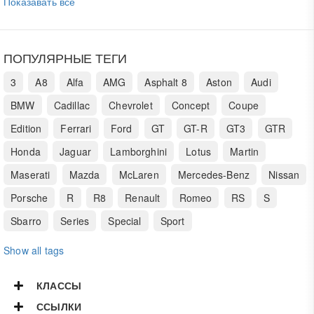
Показавать всё
ПОПУЛЯРНЫЕ ТЕГИ
3
A8
Alfa
AMG
Asphalt 8
Aston
Audi
BMW
Cadillac
Chevrolet
Concept
Coupe
Edition
Ferrari
Ford
GT
GT-R
GT3
GTR
Honda
Jaguar
Lamborghini
Lotus
Martin
Maserati
Mazda
McLaren
Mercedes-Benz
Nissan
Porsche
R
R8
Renault
Romeo
RS
S
Sbarro
Series
Special
Sport
Show all tags
КЛАССЫ
ССЫЛКИ