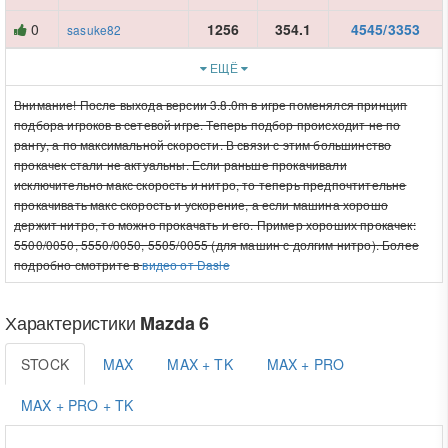
0
1256
354.1
4545/3353
sasuke82
ЕЩЁ
Внимание! После выхода версии 3.8.0m в игре поменялся принцип
подбора игроков в сетевой игре. Теперь подбор происходит не по
рангу, а по максимальной скорости. В связи с этим большинство
прокачек стали не актуальны. Если раньше прокачивали
исключительно макс скорость и нитро, то теперь предпочтительне
прокачивать макс скорость и ускорение, а если машина хорошо
держит нитро, то можно прокачать и его. Пример хороших прокачек:
5500/0050, 5550/0050, 5505/0055 (для машин с долгим нитро). Более
подробно смотрите в
видео от Dasle
Характеристики
Mazda 6
STOCK
MAX
MAX + TK
MAX + PRO
MAX + PRO + TK