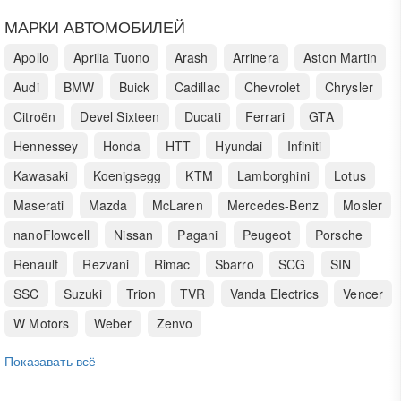
МАРКИ АВТОМОБИЛЕЙ
Apollo
Aprilia Tuono
Arash
Arrinera
Aston Martin
Audi
BMW
Buick
Cadillac
Chevrolet
Chrysler
Citroën
Devel Sixteen
Ducati
Ferrari
GTA
Hennessey
Honda
HTT
Hyundai
Infiniti
Kawasaki
Koenigsegg
KTM
Lamborghini
Lotus
Maserati
Mazda
McLaren
Mercedes-Benz
Mosler
nanoFlowcell
Nissan
Pagani
Peugeot
Porsche
Renault
Rezvani
Rimac
Sbarro
SCG
SIN
SSC
Suzuki
Trion
TVR
Vanda Electrics
Vencer
W Motors
Weber
Zenvo
Показавать всё