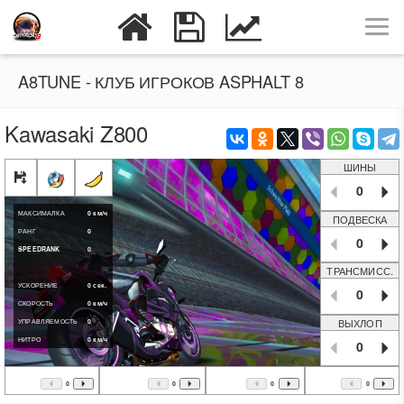
A8TUNE - КЛУБ ИГРОКОВ ASPHALT 8
Kawasaki Z800
ШИНЫ
0
МАКСИМАЛКА
0
км/ч
ПОДВЕСКА
РАНГ
0
0
SPEEDRANK
0
ТРАНСМИСС.
УСКОРЕНИЕ
0
сек.
0
СКОРОСТЬ
0
км/ч
ВЫХЛОП
УПРАВЛЯЕМОСТЬ
0
НИТРО
0
км/ч
0
0
0
0
0