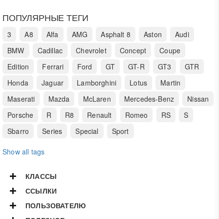
ПОПУЛЯРНЫЕ ТЕГИ
3
A8
Alfa
AMG
Asphalt 8
Aston
Audi
BMW
Cadillac
Chevrolet
Concept
Coupe
Edition
Ferrari
Ford
GT
GT-R
GT3
GTR
Honda
Jaguar
Lamborghini
Lotus
Martin
Maserati
Mazda
McLaren
Mercedes-Benz
Nissan
Porsche
R
R8
Renault
Romeo
RS
S
Sbarro
Series
Special
Sport
Show all tags
КЛАССЫ
ССЫЛКИ
ПОЛЬЗОВАТЕЛЮ