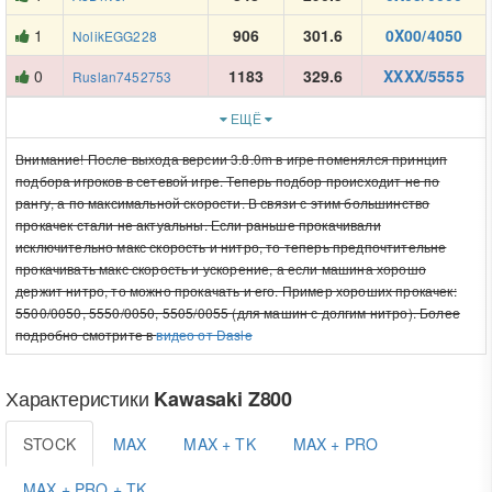
1
906
301.6
0X00/4050
NolikEGG228
0
1183
329.6
XXXX/5555
Ruslan7452753
ЕЩЁ
Внимание! После выхода версии 3.8.0m в игре поменялся принцип
подбора игроков в сетевой игре. Теперь подбор происходит не по
рангу, а по максимальной скорости. В связи с этим большинство
прокачек стали не актуальны. Если раньше прокачивали
исключительно макс скорость и нитро, то теперь предпочтительне
прокачивать макс скорость и ускорение, а если машина хорошо
держит нитро, то можно прокачать и его. Пример хороших прокачек:
5500/0050, 5550/0050, 5505/0055 (для машин с долгим нитро). Более
подробно смотрите в
видео от Dasle
Характеристики
Kawasaki Z800
STOCK
MAX
MAX + TK
MAX + PRO
MAX + PRO + TK