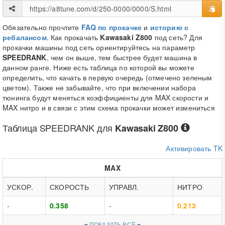
Обязательно прочтите
FAQ по прокачке
и
историю с
ребалансом
. Как прокачать
Kawasaki Z800
под сеть? Для
прокачки машины под сеть ориентируйтесь на параметр
SPEEDRANK
, чем он выше, тем быстрее будет машина в
данном ранге. Ниже есть таблица по которой вы можете
определить, что качать в первую очередь (отмечено зеленым
цветом). Также не забывайте, что при включении набора
тюнинга будут меняться коэффициенты для MAX скорости и
MAX нитро и в связи с этим схема прокачки может измениться
Таблица
SPEEDRANK
для
Kawasaki Z800
Активировать TK
MAX
УСКОР.
СКОРОСТЬ
УПРАВЛ.
НИТРО
-
0.358
-
0.213
ПОКАЗАТЬ ВСЁ