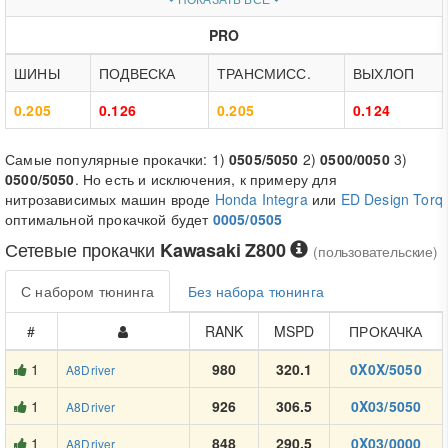
PRO
ШИНЫ
ПОДВЕСКА
ТРАНСМИСС.
ВЫХЛОП
0.205
0.126
0.205
0.124
Самые популярные прокачки: 1)
0505/5050
2)
0500/0050
3)
0500/5050
. Но есть и исключения, к примеру для
нитрозависимых машин вроде
Honda Integra
или
ED Design Torq
оптимальной прокачкой будет
0005/0505
Сетевые прокачки
Kawasaki Z800
(пользовательские)
С набором тюнинга
Без набора тюнинга
#
RANK
MSPD
ПРОКАЧКА
1
980
320.1
0X0X/5050
A8Driver
1
926
306.5
0X03/5050
A8Driver
1
848
290.5
0X03/0000
A8Driver