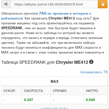
Обязательно прочтите
FAQ по прокачке
и
историю с
ребалансом
. Как прокачать
Chrysler ME412
под сеть? Для
прокачки машины под сеть ориентируйтесь на параметр
SPEEDRANK
, чем он выше, тем быстрее будет машина в
данном ранге. Ниже есть таблица по которой вы можете
определить, что качать в первую очередь (отмечено зеленым
цветом). Также не забывайте, что при включении набора
тюнинга будут меняться коэффициенты для MAX скорости и
MAX нитро и в связи с этим схема прокачки может измениться
Таблица
SPEEDRANK
для
Chrysler ME412
Активировать TK
MAX
УСКОР.
СКОРОСТЬ
УПРАВЛ.
НИТРО
-
0.307
-
0.500
ПОКАЗАТЬ ВСЁ