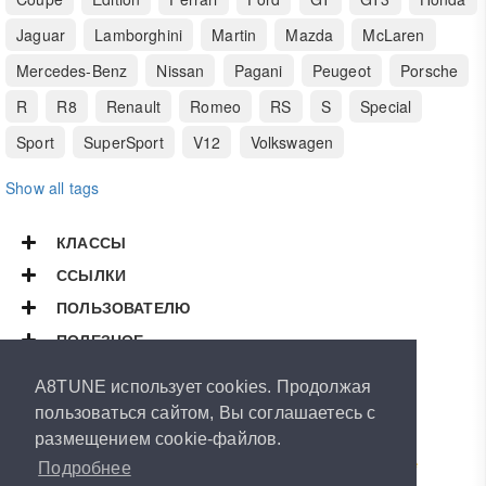
Jaguar
Lamborghini
Martin
Mazda
McLaren
Mercedes-Benz
Nissan
Pagani
Peugeot
Porsche
R
R8
Renault
Romeo
RS
S
Special
Sport
SuperSport
V12
Volkswagen
Show all tags
КЛАССЫ
ССЫЛКИ
ПОЛЬЗОВАТЕЛЮ
ПОЛЕЗНОЕ
Copyright © 2026
A8TUNE
A8TUNE использует cookies. Продолжая
All Rights Reserved.
пользоваться сайтом, Вы соглашаетесь с
размещением cookie-файлов.
Powered by
ArthurVeselov
Special thanks to
Road-Runner
&
RUBEN
LeMans™
&
Dasle
Подробнее