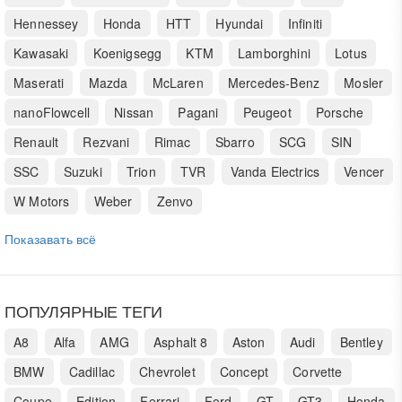
Hennessey
Honda
HTT
Hyundai
Infiniti
Kawasaki
Koenigsegg
KTM
Lamborghini
Lotus
Maserati
Mazda
McLaren
Mercedes-Benz
Mosler
nanoFlowcell
Nissan
Pagani
Peugeot
Porsche
Renault
Rezvani
Rimac
Sbarro
SCG
SIN
SSC
Suzuki
Trion
TVR
Vanda Electrics
Vencer
W Motors
Weber
Zenvo
Показавать всё
ПОПУЛЯРНЫЕ ТЕГИ
A8
Alfa
AMG
Asphalt 8
Aston
Audi
Bentley
BMW
Cadillac
Chevrolet
Concept
Corvette
Coupe
Edition
Ferrari
Ford
GT
GT3
Honda