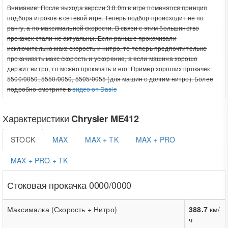
Внимание! После выхода версии 3.8.0m в игре поменялся принцип
подбора игроков в сетевой игре. Теперь подбор происходит не по
рангу, а по максимальной скорости. В связи с этим большинство
прокачек стали не актуальны. Если раньше прокачивали
исключительно макс скорость и нитро, то теперь предпочтительне
прокачивать макс скорость и ускорение, а если машина хорошо
держит нитро, то можно прокачать и его. Пример хороших прокачек:
5500/0050, 5550/0050, 5505/0055 (для машин с долгим нитро). Более
подробно смотрите в
видео от Dasle
Характеристики
Chrysler ME412
STOCK
MAX
MAX + TK
MAX + PRO
MAX + PRO + TK
Стоковая прокачка 0000/0000
Максималка (Скорость + Нитро)
388.7
км/
ч