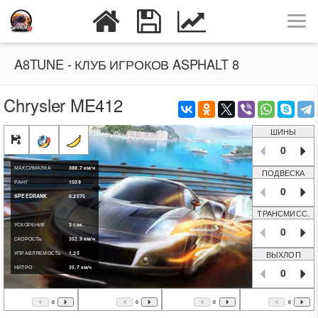
A8TUNE - КЛУБ ИГРОКОВ ASPHALT 8
Chrysler ME412
ШИНЫ
0
МАКСИМАЛКА
388.7
км/ч
ПОДВЕСКА
РАНГ
1509
0
SPEEDRANK
0.2575
ТРАНСМИСС.
УСКОРЕНИЕ
3
сек.
0
СКОРОСТЬ
352.9
км/ч
ВЫХЛОП
УПРАВЛЯЕМОСТЬ
1.25
НИТРО
35.7
км/ч
0
0
0
0
0