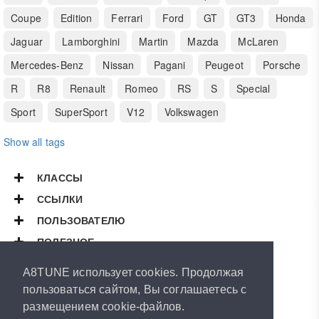
Coupe
Edition
Ferrari
Ford
GT
GT3
Honda
Jaguar
Lamborghini
Martin
Mazda
McLaren
Mercedes-Benz
Nissan
Pagani
Peugeot
Porsche
R
R8
Renault
Romeo
RS
S
Special
Sport
SuperSport
V12
Volkswagen
Show all tags
КЛАССЫ
ССЫЛКИ
ПОЛЬЗОВАТЕЛЮ
ПОЛЕЗНОЕ
Copyright © 2026
A8TUNE
A8TUNE использует cookies. Продолжая
All Rights Reserved.
пользоваться сайтом, Вы соглашаетесь с
размещением cookie-файлов.
Powered by
ArthurVeselov