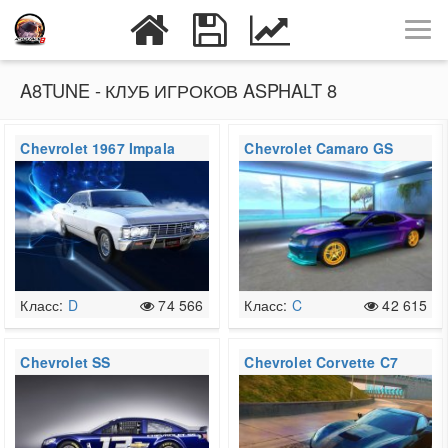
A8TUNE - КЛУБ ИГРОКОВ ASPHALT 8
Chevrolet 1967 Impala
Chevrolet Camaro GS
Класс:
D
74 566
Класс:
C
42 615
Chevrolet SS
Chevrolet Corvette C7