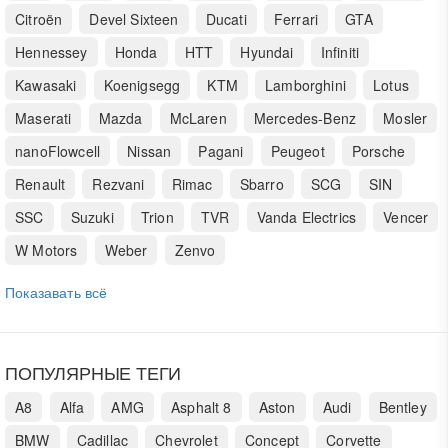
Citroën
Devel Sixteen
Ducati
Ferrari
GTA
Hennessey
Honda
HTT
Hyundai
Infiniti
Kawasaki
Koenigsegg
KTM
Lamborghini
Lotus
Maserati
Mazda
McLaren
Mercedes-Benz
Mosler
nanoFlowcell
Nissan
Pagani
Peugeot
Porsche
Renault
Rezvani
Rimac
Sbarro
SCG
SIN
SSC
Suzuki
Trion
TVR
Vanda Electrics
Vencer
W Motors
Weber
Zenvo
Показавать всё
ПОПУЛЯРНЫЕ ТЕГИ
A8
Alfa
AMG
Asphalt 8
Aston
Audi
Bentley
BMW
Cadillac
Chevrolet
Concept
Corvette