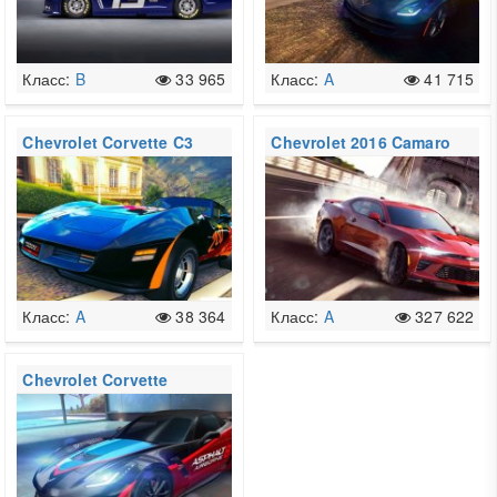
Класс:
B
33 965
Класс:
A
41 715
Chevrolet Corvette C3
Chevrolet 2016 Camaro
SS
Класс:
A
38 364
Класс:
A
327 622
Chevrolet Corvette
Grand Sport