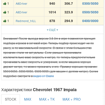
1
940
306.7
0300/5050
A8Driver
1
1014
323.9
0500/5050
A8Driver
1
878
294.9
0400/0000
Redmond_hILL
ЕЩЁ
Внимание! После выхода версии 3.8.0m в игре поменялся принцип
подбора игроков в сетевой игре. Теперь подбор происходит не по
рангу, а по максимальной скорости. В связи с этим большинство
прокачек стали не актуальны. Если раньше прокачивали
исключительно макс скорость и нитро, то теперь предпочтительне
прокачивать макс скорость и ускорение, а если машина хорошо
держит нитро, то можно прокачать и его. Пример хороших прокачек:
5500/0050, 5550/0050, 5505/0055 (для машин с долгим нитро). Более
подробно смотрите в
видео от Dasle
Характеристики
Chevrolet 1967 Impala
STOCK
MAX
MAX + TK
MAX + PRO