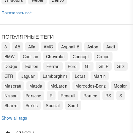
W Motors
Weber
Zenvo
Показавать всё
ПОПУЛЯРНЫЕ ТЕГИ
3
A8
Alfa
AMG
Asphalt 8
Aston
Audi
BMW
Cadillac
Chevrolet
Concept
Coupe
Dodge
Edition
Ferrari
Ford
GT
GT-R
GT3
GTR
Jaguar
Lamborghini
Lotus
Martin
Maserati
Mazda
McLaren
Mercedes-Benz
Mosler
Nissan
Porsche
R
Renault
Romeo
RS
S
Sbarro
Series
Special
Sport
Show all tags
КЛАССЫ