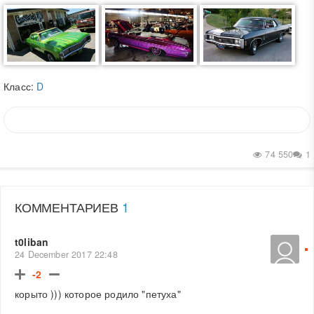
Класс:
D
74 550
1
КОММЕНТАРИЕВ
1
t0liban
24 December 2017 22:48
-2
корыто ))) которое родило "петуха"