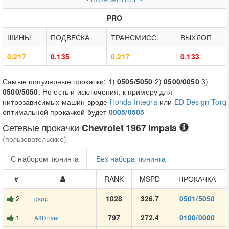
PRO
ШИНЫ
ПОДВЕСКА
ТРАНСМИСС.
ВЫХЛОП
0.217
0.135
0.217
0.133
Самые популярные прокачки: 1)
0505/5050
2)
0500/0050
3)
0500/5050
. Но есть и исключения, к примеру для
нитрозависимых машин вроде
Honda Integra
или
ED Design Torq
оптимальной прокачкой будет
0005/0505
Сетевые прокачки
Chevrolet 1967 Impala
(пользовательские)
С набором тюнинга
Без набора тюнинга
#
RANK
MSPD
ПРОКАЧКА
2
1028
326.7
0501/5050
gspp
1
797
272.4
0100/0000
A8Driver