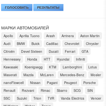
ГОЛОСОВАТЬ
РЕЗУЛЬТАТЫ
МАРКИ АВТОМОБИЛЕЙ
Apollo
Aprilia Tuono
Arash
Arrinera
Aston Martin
Audi
BMW
Buick
Cadillac
Chevrolet
Chrysler
Citroën
Devel Sixteen
Ducati
Ferrari
GTA
Hennessey
Honda
HTT
Hyundai
Infiniti
Kawasaki
Koenigsegg
KTM
Lamborghini
Lotus
Maserati
Mazda
McLaren
Mercedes-Benz
Mosler
nanoFlowcell
Nissan
Pagani
Peugeot
Porsche
Renault
Rezvani
Rimac
Sbarro
SCG
SIN
SSC
Suzuki
Trion
TVR
Vanda Electrics
Vencer