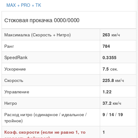
MAX + PRO + TK
Стоковая прокачка 0000/0000
Максималка (Скорость + Нитро)
263
км/ч
Ранг
784
SpeedRank
0.3355
Ускорение
7.5
сек.
Скорость
225.8
км/ч
Управление
1.22
Нитро
37.2
км/ч
Расход нитро (одинарное / идеальное /
9
/
14
/
19
тройное)
Коэф. скорости (если не равно 1, то
1