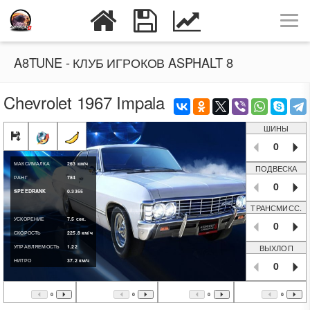
A8TUNE - КЛУБ ИГРОКОВ ASPHALT 8
Chevrolet 1967 Impala
ШИНЫ
0
МАКСИМАЛКА
263
км/ч
ПОДВЕСКА
РАНГ
784
0
SPEEDRANK
0.3355
ТРАНСМИСС.
УСКОРЕНИЕ
7.5
сек.
0
СКОРОСТЬ
225.8
км/ч
ВЫХЛОП
УПРАВЛЯЕМОСТЬ
1.22
НИТРО
37.2
км/ч
0
0
0
0
0