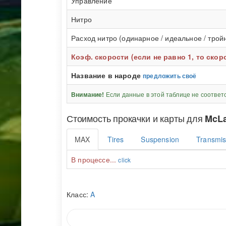
Управление
Нитро
Расход нитро (одинарное / идеальное / трой
Коэф. скорости (если не равно 1, то ско
Название в народе
предложить своё
Если данные в этой таблице не соответ
Внимание!
Стоимость прокачки и карты для
McLa
MAX
Tires
Suspension
Transmis
В процессе...
click
Класс:
A