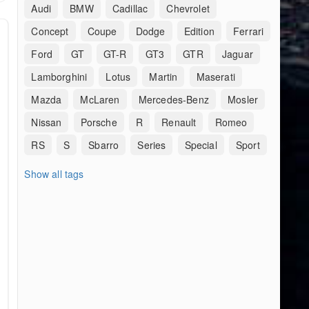
Audi
BMW
Cadillac
Chevrolet
Concept
Coupe
Dodge
Edition
Ferrari
Ford
GT
GT-R
GT3
GTR
Jaguar
Lamborghini
Lotus
Martin
Maserati
Mazda
McLaren
Mercedes-Benz
Mosler
Nissan
Porsche
R
Renault
Romeo
RS
S
Sbarro
Series
Special
Sport
Show all tags