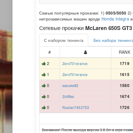
Самые популярные прокачки: 1)
0505/5050
2)
нитрозависимых машин вроде
Honda Integra
и
Сетевые прокачки
McLaren 650S GT3
С набором тюнинга
Без набора тюнинг
#
RANK
2
1719
ZeroT01erance
1
1615
ZeroT01erance
0
1580
sasuke82
0
1674
Zottffss
0
1726
Ruslan7452753
Внимание! После выхода версии 3.8.0m в игре поме