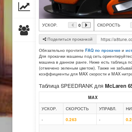
УСКОР.
СКОРОСТЬ
0
Поделиться прокачкой
Обязательно прочтите
FAQ по прокачке
и
ис
Для прокачки машины под сеть ориентируйте
машина в данном ранге. Ниже есть таблица по
(отмечено зеленым цветом). Также не забывай
коэффициенты для MAX скорости и MAX нитро 
Таблица
SPEEDRANK
для
McLaren 6
MAX
УСКОР.
СКОРОСТЬ
УПРАВЛ.
НИ
-
0.263
-
0.