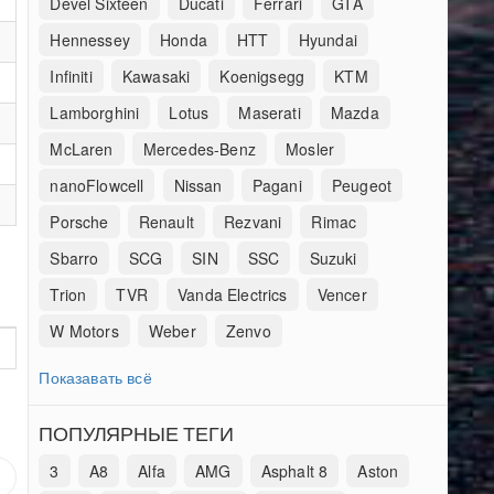
Devel Sixteen
Ducati
Ferrari
GTA
Hennessey
Honda
HTT
Hyundai
Infiniti
Kawasaki
Koenigsegg
KTM
Lamborghini
Lotus
Maserati
Mazda
McLaren
Mercedes-Benz
Mosler
nanoFlowcell
Nissan
Pagani
Peugeot
Porsche
Renault
Rezvani
Rimac
Sbarro
SCG
SIN
SSC
Suzuki
Trion
TVR
Vanda Electrics
Vencer
W Motors
Weber
Zenvo
Показавать всё
ПОПУЛЯРНЫЕ ТЕГИ
3
A8
Alfa
AMG
Asphalt 8
Aston