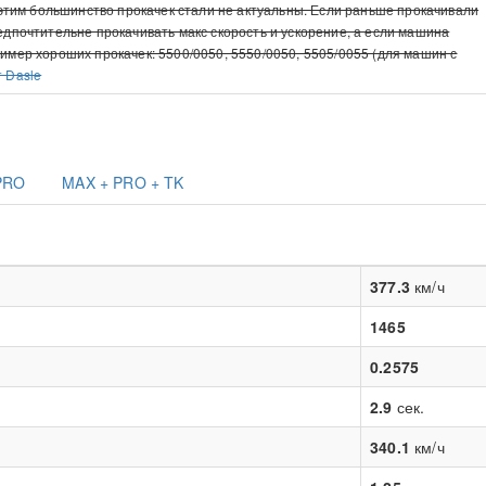
с этим большинство прокачек стали не актуальны. Если раньше прокачивали
редпочтительне прокачивать макс скорость и ускорение, а если машина
ример хороших прокачек: 5500/0050, 5550/0050, 5505/0055 (для машин с
т Dasle
PRO
MAX + PRO + TK
377.3
км/ч
1465
0.2575
2.9
сек.
340.1
км/ч