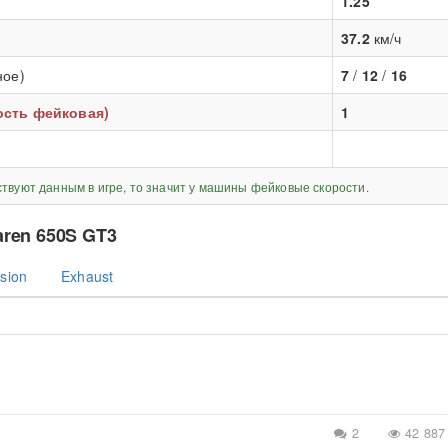
1.25
37.2
км/ч
ное)
7
/
12
/
16
рость фейковая)
1
ствуют данным в игре, то значит у машины фейковые скорости.
ren 650S GT3
sion
Exhaust
2
42 887