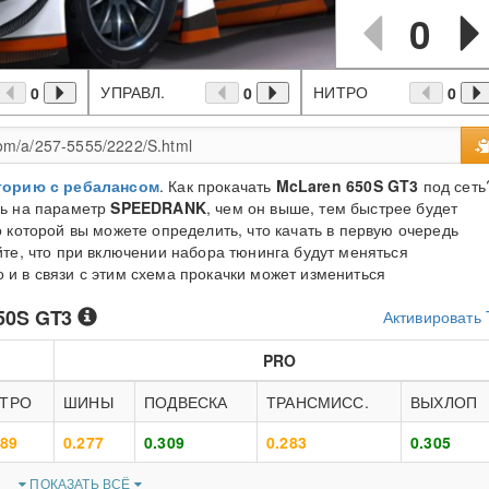
0
УПРАВЛ.
НИТРО
0
0
0
торию с ребалансом
. Как прокачать
McLaren 650S GT3
под сеть
сь на параметр
SPEEDRANK
, чем он выше, тем быстрее будет
 которой вы можете определить, что качать в первую очередь
те, что при включении набора тюнинга будут меняться
и в связи с этим схема прокачки может измениться
50S GT3
Активировать
PRO
ТРО
ШИНЫ
ПОДВЕСКА
ТРАНСМИСС.
ВЫХЛОП
289
0.277
0.309
0.283
0.305
ПОКАЗАТЬ ВСЁ