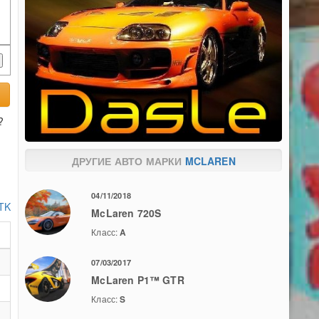
?
ДРУГИЕ АВТО МАРКИ
MCLAREN
04/11/2018
 TK
McLaren 720S
Класс:
A
07/03/2017
McLaren P1™ GTR
Класс:
S