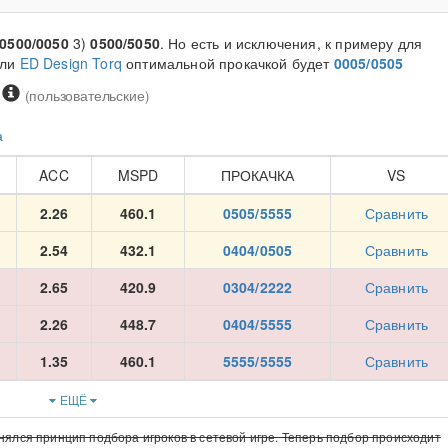
0500/0050
3)
0500/5050
. Но есть и исключения, к примеру для
ли
ED Design Torq
оптимальной прокачкой будет
0005/0505
(пользовательские)
а
ACC
MSPD
ПРОКАЧКА
VS
2.26
460.1
0505/5555
Сравнить
2.54
432.1
0404/0505
Сравнить
2.65
420.9
0304/2222
Сравнить
2.26
448.7
0404/5555
Сравнить
1.35
460.1
5555/5555
Сравнить
ЕЩЁ
нялся принцип подбора игроков в сетевой игре. Теперь подбор происходит