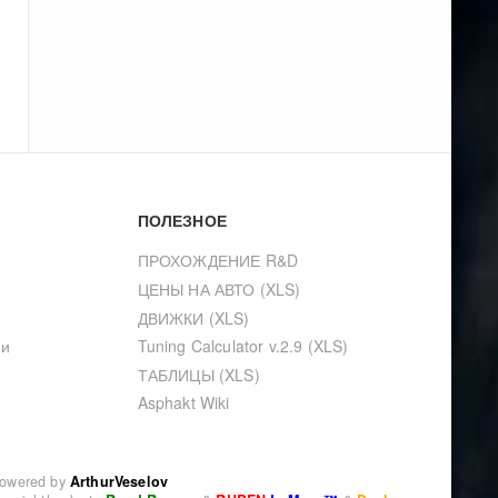
ПОЛЕЗНОЕ
ПРОХОЖДЕНИЕ R&D
ЦЕНЫ НА АВТО (XLS)
ДВИЖКИ (XLS)
ии
Tuning Calculator v.2.9 (XLS)
ТАБЛИЦЫ (XLS)
Asphakt Wiki
owered by
ArthurVeselov