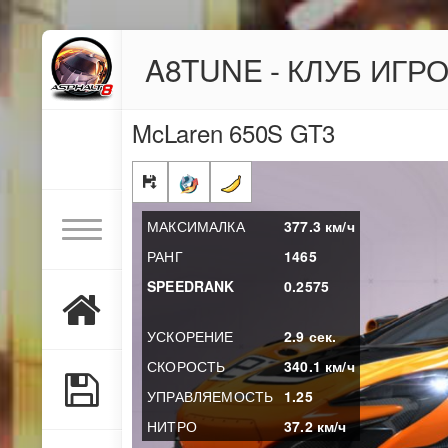
A8TUNE - КЛУБ ИГР
McLaren 650S GT3
МАКСИМАЛКА
377.3
км/ч
РАНГ
1465
SPEEDRANK
0.2575
УСКОРЕНИЕ
2.9
сек.
СКОРОСТЬ
340.1
км/ч
УПРАВЛЯЕМОСТЬ
1.25
НИТРО
37.2
км/ч