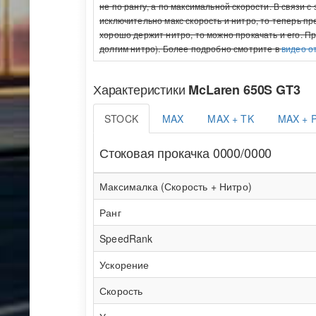
не по рангу, а по максимальной скорости. В связи 
исключительно макс скорость и нитро, то теперь п
хорошо держит нитро, то можно прокачать и его. П
долгим нитро). Более подробно смотрите в
видео о
Характеристики
McLaren 650S GT3
STOCK
MAX
MAX + TK
MAX + 
Стоковая прокачка 0000/0000
Максималка (Скорость + Нитро)
Ранг
SpeedRank
Ускорение
Скорость