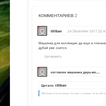
КОММЕНТАРИЕВ
2
t0liban
24 December 2017 22:4
Машинка для коллекции да еще и глючная
дубай уже снится.
Цитировать
согласен машинка дерьмо....
Цитата: t0liban
Машинка для коллекции да еще и глючная, но на ней 