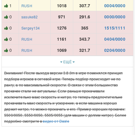
1
1018
307.7
0004/0000
RUSH
0
971
291.6
0000/0000
sasuke82
0
1276
365
1515/1111
Sergey134
0
1161
343.7
0404/0000
RUSH
0
1069
321.7
0204/0000
RUSH
ЕЩЁ
Внимание! После выхода версии 3.8.0m в игре поменялся принцип
подбора игроков в сетевой игре. Теперь подбор происходит не по
рангу, а по максимальной скорости. В связи с этим большинство
прокачек стали не актуальны. Если раньше прокачивали
исключительно макс скорость и нитро, то теперь предпочтительне
прокачивать макс скорость и ускорение, а если машина хорошо
держит нитро, то можно прокачать и его. Пример хороших прокачек:
5500/0050, 5550/0050, 5505/0055 (для машин с долгим нитро). Более
подробно смотрите в
видео от Dasle