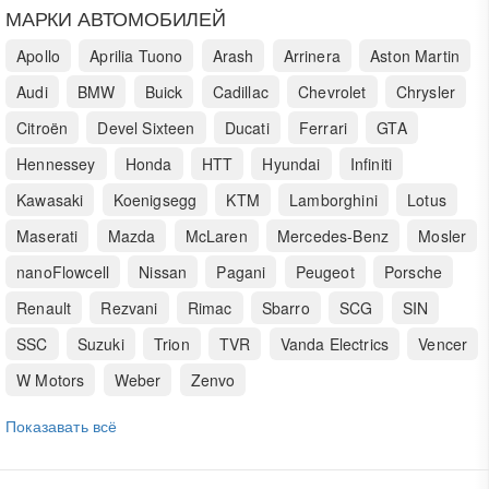
МАРКИ АВТОМОБИЛЕЙ
Apollo
Aprilia Tuono
Arash
Arrinera
Aston Martin
Audi
BMW
Buick
Cadillac
Chevrolet
Chrysler
Citroën
Devel Sixteen
Ducati
Ferrari
GTA
Hennessey
Honda
HTT
Hyundai
Infiniti
Kawasaki
Koenigsegg
KTM
Lamborghini
Lotus
Maserati
Mazda
McLaren
Mercedes-Benz
Mosler
nanoFlowcell
Nissan
Pagani
Peugeot
Porsche
Renault
Rezvani
Rimac
Sbarro
SCG
SIN
SSC
Suzuki
Trion
TVR
Vanda Electrics
Vencer
W Motors
Weber
Zenvo
Показавать всё