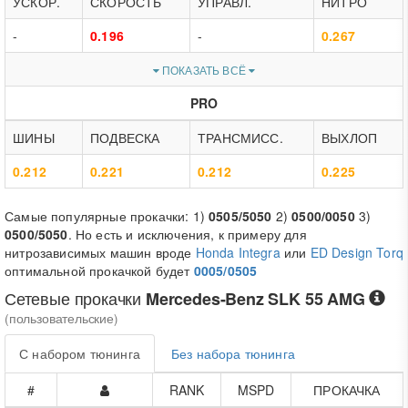
УСКОР.
СКОРОСТЬ
УПРАВЛ.
НИТРО
-
0.196
-
0.267
ПОКАЗАТЬ ВСЁ
PRO
ШИНЫ
ПОДВЕСКА
ТРАНСМИСС.
ВЫХЛОП
0.212
0.221
0.212
0.225
Самые популярные прокачки: 1)
0505/5050
2)
0500/0050
3)
0500/5050
. Но есть и исключения, к примеру для
нитрозависимых машин вроде
Honda Integra
или
ED Design Torq
оптимальной прокачкой будет
0005/0505
Сетевые прокачки
Mercedes-Benz SLK 55 AMG
(пользовательские)
С набором тюнинга
Без набора тюнинга
#
RANK
MSPD
ПРОКАЧКА