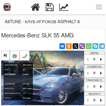
A8TUNE - КЛУБ ИГРОКОВ ASPHALT 8
Mercedes-Benz SLK 55 AMG
ШИНЫ
0
МАКСИМАЛКА
285.8
км/ч
ПОДВЕСКА
РАНГ
971
0
SPEEDRANK
0.2942
ТРАНСМИСС.
УСКОРЕНИЕ
3.9
сек.
0
СКОРОСТЬ
250.1
км/ч
ВЫХЛОП
УПРАВЛЯЕМОСТЬ
1.2
НИТРО
35.7
км/ч
0