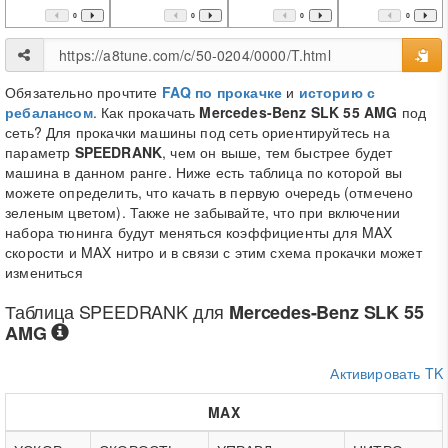
0
0
0
0
Обязательно прочтите
FAQ по прокачке
и
историю с
ребалансом
. Как прокачать
Mercedes-Benz SLK 55 AMG
под
сеть? Для прокачки машины под сеть ориентируйтесь на
параметр
SPEEDRANK
, чем он выше, тем быстрее будет
машина в данном ранге. Ниже есть таблица по которой вы
можете определить, что качать в первую очередь (отмечено
зеленым цветом). Также не забывайте, что при включении
набора тюнинга будут меняться коэффициенты для MAX
скорости и MAX нитро и в связи с этим схема прокачки может
измениться
Таблица
SPEEDRANK
для
Mercedes-Benz SLK 55
AMG
Активировать TK
MAX