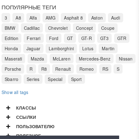
ПОПУЛЯРНЫЕ ТЕГИ
3
A8
Alfa
AMG
Asphalt 8
Aston
Audi
BMW
Cadillac
Chevrolet
Concept
Coupe
Edition
Ferrari
Ford
GT
GT-R
GT3
GTR
Honda
Jaguar
Lamborghini
Lotus
Martin
Maserati
Mazda
McLaren
Mercedes-Benz
Nissan
Porsche
R
R8
Renault
Romeo
RS
S
Sbarro
Series
Special
Sport
Show all tags
КЛАССЫ
ССЫЛКИ
ПОЛЬЗОВАТЕЛЮ
ПОЛЕЗНОЕ