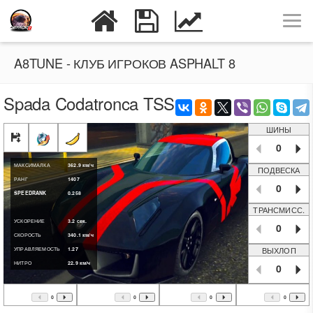
A8TUNE - КЛУБ ИГРОКОВ ASPHALT 8
Spada Codatronca TSS
ШИНЫ
0
МАКСИМАЛКА
362.9
км/ч
ПОДВЕСКА
РАНГ
1407
0
SPEEDRANK
0.258
ТРАНСМИСС.
УСКОРЕНИЕ
3.2
сек.
0
СКОРОСТЬ
340.1
км/ч
ВЫХЛОП
УПРАВЛЯЕМОСТЬ
1.27
НИТРО
22.9
км/ч
0
0
0
0
0