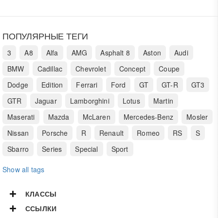
ПОПУЛЯРНЫЕ ТЕГИ
3
A8
Alfa
AMG
Asphalt 8
Aston
Audi
BMW
Cadillac
Chevrolet
Concept
Coupe
Dodge
Edition
Ferrari
Ford
GT
GT-R
GT3
GTR
Jaguar
Lamborghini
Lotus
Martin
Maserati
Mazda
McLaren
Mercedes-Benz
Mosler
Nissan
Porsche
R
Renault
Romeo
RS
S
Sbarro
Series
Special
Sport
Show all tags
КЛАССЫ
ССЫЛКИ