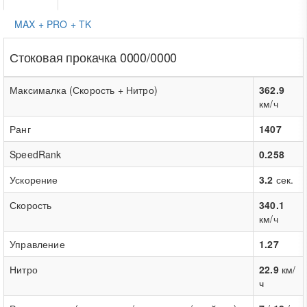
MAX + PRO + TK
Стоковая прокачка 0000/0000
Максималка (Скорость + Нитро)
362.9
км/ч
Ранг
1407
SpeedRank
0.258
Ускорение
3.2
сек.
Скорость
340.1
км/ч
Управление
1.27
Нитро
22.9
км/
ч