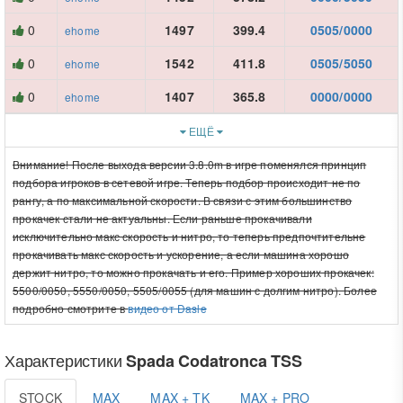
0
1497
399.4
0505/0000
ehome
0
1542
411.8
0505/5050
ehome
0
1407
365.8
0000/0000
ehome
ЕЩЁ
Внимание! После выхода версии 3.8.0m в игре поменялся принцип
подбора игроков в сетевой игре. Теперь подбор происходит не по
рангу, а по максимальной скорости. В связи с этим большинство
прокачек стали не актуальны. Если раньше прокачивали
исключительно макс скорость и нитро, то теперь предпочтительне
прокачивать макс скорость и ускорение, а если машина хорошо
держит нитро, то можно прокачать и его. Пример хороших прокачек:
5500/0050, 5550/0050, 5505/0055 (для машин с долгим нитро). Более
подробно смотрите в
видео от Dasle
Характеристики
Spada Codatronca TSS
STOCK
MAX
MAX + TK
MAX + PRO