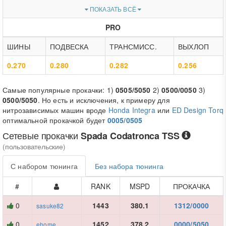
ПОКАЗАТЬ ВСЁ
PRO
ШИНЫ
ПОДВЕСКА
ТРАНСМИСС.
ВЫХЛОП
0.270
0.280
0.282
0.256
Самые популярные прокачки: 1)
0505/5050
2)
0500/0050
3)
0500/5050
. Но есть и исключения, к примеру для
нитрозависимых машин вроде
Honda Integra
или
ED Design Torq
оптимальной прокачкой будет
0005/0505
Сетевые прокачки
Spada Codatronca TSS
(пользовательские)
С набором тюнинга
Без набора тюнинга
#
RANK
MSPD
ПРОКАЧКА
0
1443
380.1
1312/0000
sasuke82
0
1452
378.2
0000/5050
ehome