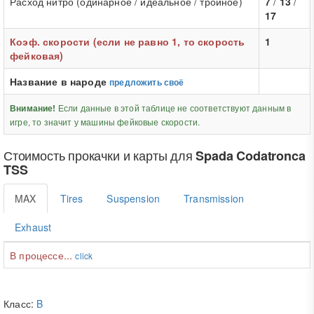
Расход нитро (одинарное / идеальное / тройное)
7
/
13
/
17
Коэф. скорости (если не равно 1, то скорость
1
фейковая)
Название в народе
предложить своё
Если данные в этой таблице не соответствуют данным в
Внимание!
игре, то значит у машины фейковые скорости.
Стоимость прокачки и карты для
Spada Codatronca
TSS
MAX
Tires
Suspension
Transmission
Exhaust
В процессе...
click
Класс:
B