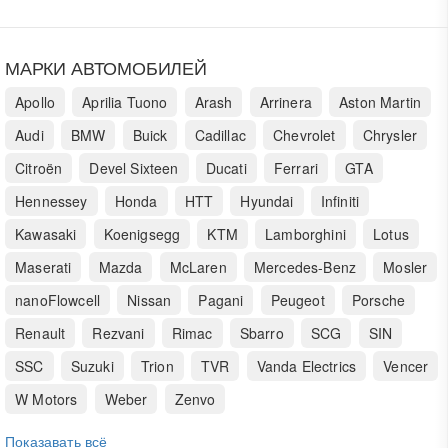
МАРКИ АВТОМОБИЛЕЙ
Apollo
Aprilia Tuono
Arash
Arrinera
Aston Martin
Audi
BMW
Buick
Cadillac
Chevrolet
Chrysler
Citroën
Devel Sixteen
Ducati
Ferrari
GTA
Hennessey
Honda
HTT
Hyundai
Infiniti
Kawasaki
Koenigsegg
KTM
Lamborghini
Lotus
Maserati
Mazda
McLaren
Mercedes-Benz
Mosler
nanoFlowcell
Nissan
Pagani
Peugeot
Porsche
Renault
Rezvani
Rimac
Sbarro
SCG
SIN
SSC
Suzuki
Trion
TVR
Vanda Electrics
Vencer
W Motors
Weber
Zenvo
Показавать всё