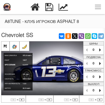
A8TUNE - КЛУБ ИГРОКОВ ASPHALT 8
Chevrolet SS
ШИНЫ
0
МАКСИМАЛКА
372.9
км/ч
ПОДВЕСКА
РАНГ
1447
0
SPEEDRANK
0.2577
ТРАНСМИСС.
УСКОРЕНИЕ
3.8
сек.
0
СКОРОСТЬ
350.1
км/ч
ВЫХЛОП
УПРАВЛЯЕМОСТЬ
1.22
НИТРО
22.9
км/ч
0
0
0
0
0