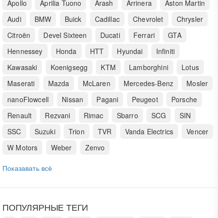
Apollo
Aprilia Tuono
Arash
Arrinera
Aston Martin
Audi
BMW
Buick
Cadillac
Chevrolet
Chrysler
Citroën
Devel Sixteen
Ducati
Ferrari
GTA
Hennessey
Honda
HTT
Hyundai
Infiniti
Kawasaki
Koenigsegg
KTM
Lamborghini
Lotus
Maserati
Mazda
McLaren
Mercedes-Benz
Mosler
nanoFlowcell
Nissan
Pagani
Peugeot
Porsche
Renault
Rezvani
Rimac
Sbarro
SCG
SIN
SSC
Suzuki
Trion
TVR
Vanda Electrics
Vencer
W Motors
Weber
Zenvo
Показавать всё
ПОПУЛЯРНЫЕ ТЕГИ