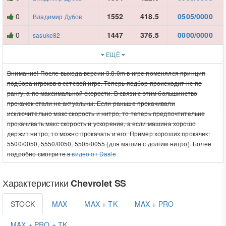
0
1552
418.5
0505/0000
Владимир Дубов
0
1447
376.5
0000/0000
sasuke82
ЕЩЁ
Внимание! После выхода версии 3.8.0m в игре поменялся принцип
подбора игроков в сетевой игре. Теперь подбор происходит не по
рангу, а по максимальной скорости. В связи с этим большинство
прокачек стали не актуальны. Если раньше прокачивали
исключительно макс скорость и нитро, то теперь предпочтительне
прокачивать макс скорость и ускорение, а если машина хорошо
держит нитро, то можно прокачать и его. Пример хороших прокачек:
5500/0050, 5550/0050, 5505/0055 (для машин с долгим нитро). Более
подробно смотрите в
видео от Dasle
Характеристики
Chevrolet SS
STOCK
MAX
MAX + TK
MAX + PRO
MAX + PRO + TK