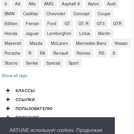
3
A8
Alfa
AMG
Asphalt 8
Aston
Audi
BMW
Cadillac
Chevrolet
Concept
Coupe
Edition
Ferrari
Ford
GT
GT-R
GT3
GTR
Honda
Jaguar
Lamborghini
Lotus
Martin
Maserati
Mazda
McLaren
Mercedes-Benz
Nissan
Porsche
R
R8
Renault
Romeo
RS
S
Sbarro
Series
Special
Sport
Show all tags
КЛАССЫ
ССЫЛКИ
ПОЛЬЗОВАТЕЛЮ
ПОЛЕЗНОЕ
Copyright © 2026
A8TUNE
A8TUNE использует cookies. Продолжая