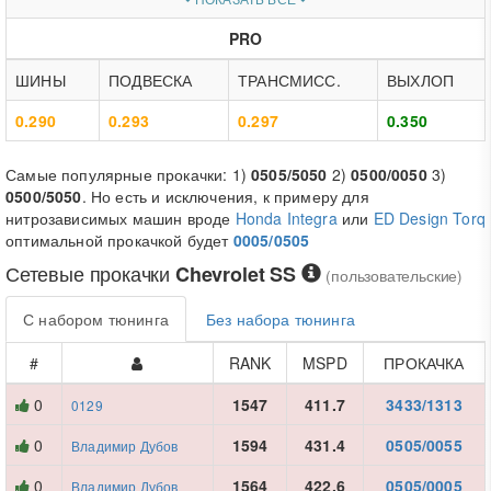
PRO
ШИНЫ
ПОДВЕСКА
ТРАНСМИСС.
ВЫХЛОП
0.290
0.293
0.297
0.350
Самые популярные прокачки: 1)
0505/5050
2)
0500/0050
3)
0500/5050
. Но есть и исключения, к примеру для
нитрозависимых машин вроде
Honda Integra
или
ED Design Torq
оптимальной прокачкой будет
0005/0505
Сетевые прокачки
Chevrolet SS
(пользовательские)
С набором тюнинга
Без набора тюнинга
#
RANK
MSPD
ПРОКАЧКА
0
1547
411.7
3433/1313
0129
0
1594
431.4
0505/0055
Владимир Дубов
0
1564
422.6
0505/0005
Владимир Дубов