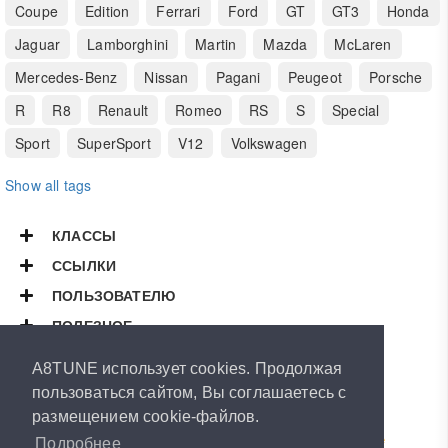
Coupe
Edition
Ferrari
Ford
GT
GT3
Honda
Jaguar
Lamborghini
Martin
Mazda
McLaren
Mercedes-Benz
Nissan
Pagani
Peugeot
Porsche
R
R8
Renault
Romeo
RS
S
Special
Sport
SuperSport
V12
Volkswagen
Show all tags
КЛАССЫ
ССЫЛКИ
ПОЛЬЗОВАТЕЛЮ
ПОЛЕЗНОЕ
Copyright © 2026
A8TUNE
A8TUNE использует cookies. Продолжая
All Rights Reserved.
пользоваться сайтом, Вы соглашаетесь с
размещением cookie-файлов.
Powered by
ArthurVeselov
Special thanks to
Road-Runner
&
RUBEN
LeMans™
&
Dasle
Подробнее