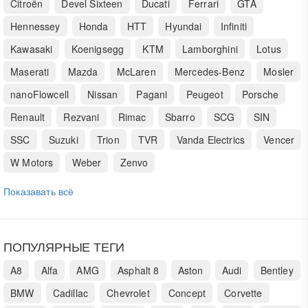
Citroën
Devel Sixteen
Ducati
Ferrari
GTA
Hennessey
Honda
HTT
Hyundai
Infiniti
Kawasaki
Koenigsegg
KTM
Lamborghini
Lotus
Maserati
Mazda
McLaren
Mercedes-Benz
Mosler
nanoFlowcell
Nissan
Pagani
Peugeot
Porsche
Renault
Rezvani
Rimac
Sbarro
SCG
SIN
SSC
Suzuki
Trion
TVR
Vanda Electrics
Vencer
W Motors
Weber
Zenvo
Показавать всё
ПОПУЛЯРНЫЕ ТЕГИ
A8
Alfa
AMG
Asphalt 8
Aston
Audi
Bentley
BMW
Cadillac
Chevrolet
Concept
Corvette