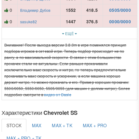
0
1552
418.5
0505/0000
Владимир Дубов
0
1447
376.5
0000/0000
sasuke82
ЕЩЁ
Внимание! После выхода версии 3.8.0m в игре поменялся принцип
подбора игроков в сетевой игре. Теперь подбор происходит не по
рангу, а по максимальной скорости. В связи с этим большинство
прокачек стали не актуальны. Если раньше прокачивали
исключительно макс скорость и нитро, то теперь предпочтительне
прокачивать макс скорость и ускорение, а если машина хорошо
держит нитро, то можно прокачать и его. Пример хороших прокачек:
5500/0050, 5550/0050, 5505/0055 (для машин с долгим нитро). Более
подробно смотрите в
видео от Dasle
Характеристики
Chevrolet SS
STOCK
MAX
MAX + TK
MAX + PRO
MAX + PRO + TK