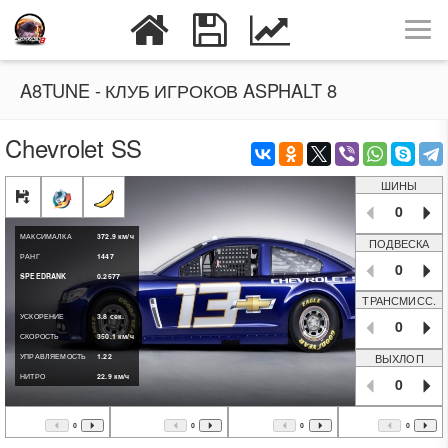
A8TUNE - КЛУБ ИГРОКОВ ASPHALT 8
Chevrolet SS
ШИНЫ
0
МАКСИМАЛКА
372.9
км/ч
ПОДВЕСКА
РАНГ
1447
0
SPEEDRANK
0.2577
ТРАНСМИСС.
УСКОРЕНИЕ
3.8
сек.
0
СКОРОСТЬ
350.1
км/ч
ВЫХЛОП
УПРАВЛЯЕМОСТЬ
1.22
НИТРО
22.9
км/ч
0
0
0
0
0