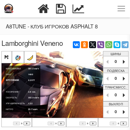
A8TUNE - КЛУБ ИГРОКОВ ASPHALT 8
Lamborghini Veneno
ШИНЫ
0
МАКСИМАЛКА
381.5
км/ч
ПОДВЕСКА
РАНГ
1480
0
SPEEDRANK
0.2577
ТРАНСМИСС.
УСКОРЕНИЕ
2.8
сек.
0
СКОРОСТЬ
355.8
км/ч
ВЫХЛОП
УПРАВЛЯЕМОСТЬ
1.22
НИТРО
25.7
км/ч
0
0
0
0
0