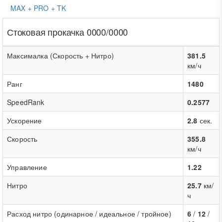
MAX + PRO + TK
Стоковая прокачка 0000/0000
Максималка (Скорость + Нитро)
381.5
км/ч
Ранг
1480
SpeedRank
0.2577
Ускорение
2.8
сек.
Скорость
355.8
км/ч
Управление
1.22
Нитро
25.7
км/
ч
Расход нитро (одинарное / идеальное / тройное)
6
/
12
/