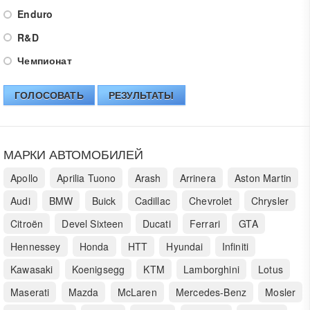
Enduro
R&D
Чемпионат
ГОЛОСОВАТЬ
РЕЗУЛЬТАТЫ
МАРКИ АВТОМОБИЛЕЙ
Apollo
Aprilia Tuono
Arash
Arrinera
Aston Martin
Audi
BMW
Buick
Cadillac
Chevrolet
Chrysler
Citroën
Devel Sixteen
Ducati
Ferrari
GTA
Hennessey
Honda
HTT
Hyundai
Infiniti
Kawasaki
Koenigsegg
KTM
Lamborghini
Lotus
Maserati
Mazda
McLaren
Mercedes-Benz
Mosler