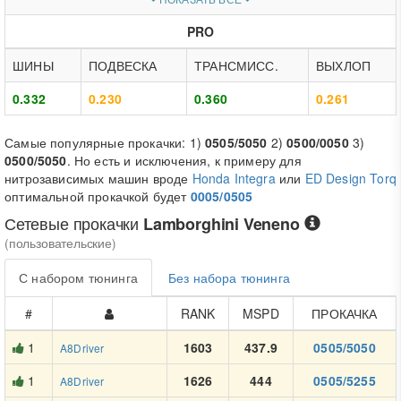
PRO
ШИНЫ
ПОДВЕСКА
ТРАНСМИСС.
ВЫХЛОП
0.332
0.230
0.360
0.261
Самые популярные прокачки: 1)
0505/5050
2)
0500/0050
3)
0500/5050
. Но есть и исключения, к примеру для
нитрозависимых машин вроде
Honda Integra
или
ED Design Torq
оптимальной прокачкой будет
0005/0505
Сетевые прокачки
Lamborghini Veneno
(пользовательские)
С набором тюнинга
Без набора тюнинга
#
RANK
MSPD
ПРОКАЧКА
1
1603
437.9
0505/5050
A8Driver
1
1626
444
0505/5255
A8Driver