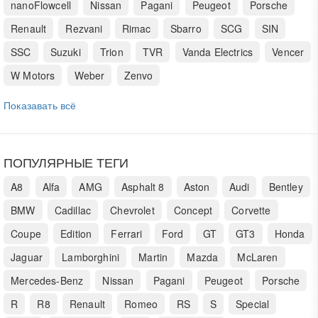
nanoFlowcell
Nissan
Pagani
Peugeot
Porsche
Renault
Rezvani
Rimac
Sbarro
SCG
SIN
SSC
Suzuki
Trion
TVR
Vanda Electrics
Vencer
W Motors
Weber
Zenvo
Показавать всё
ПОПУЛЯРНЫЕ ТЕГИ
A8
Alfa
AMG
Asphalt 8
Aston
Audi
Bentley
BMW
Cadillac
Chevrolet
Concept
Corvette
Coupe
Edition
Ferrari
Ford
GT
GT3
Honda
Jaguar
Lamborghini
Martin
Mazda
McLaren
Mercedes-Benz
Nissan
Pagani
Peugeot
Porsche
R
R8
Renault
Romeo
RS
S
Special