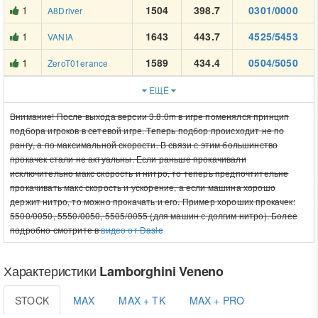
1
1504
398.7
0301/0000
A8Driver
1
1643
443.7
4525/5453
VANIA
1
1589
434.4
0504/5050
ZeroT01erance
ЕЩЁ
Внимание! После выхода версии 3.8.0m в игре поменялся принцип
подбора игроков в сетевой игре. Теперь подбор происходит не по
рангу, а по максимальной скорости. В связи с этим большинство
прокачек стали не актуальны. Если раньше прокачивали
исключительно макс скорость и нитро, то теперь предпочтительне
прокачивать макс скорость и ускорение, а если машина хорошо
держит нитро, то можно прокачать и его. Пример хороших прокачек:
5500/0050, 5550/0050, 5505/0055 (для машин с долгим нитро). Более
подробно смотрите в
видео от Dasle
Характеристики
Lamborghini Veneno
STOCK
MAX
MAX + TK
MAX + PRO