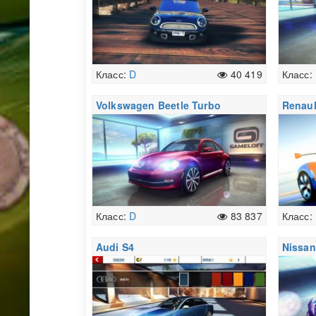
Класс:
D
40 419
Класс:
Volkswagen Beetle Turbo
Renaul
Класс:
D
83 837
Класс:
Audi S4
Nissan