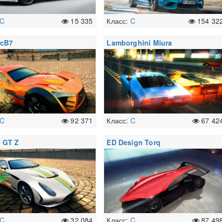
C
15 335
Класс:
C
154 32
 cB7
Lamborghini Miura
C
92 371
Класс:
C
67 42
 GT Z
ED Design Torq
C
32 084
Класс:
C
87 49