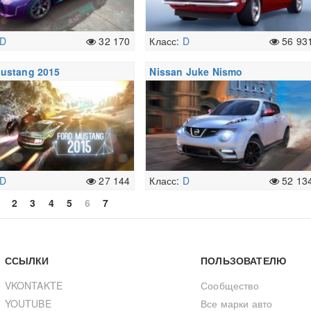
D
32 170
Класс:
D
56 93
ustang 2015
Nissan Juke Nismo
D
27 144
Класс:
D
52 13
2
3
4
5
6
7
ССЫЛКИ
ПОЛЬЗОВАТЕЛЮ
VKONTAKTE
Сообщество
YOUTUBE
Все марки авто