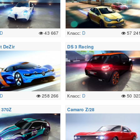
D
43 667
Класс:
D
57 24
t DeZir
DS 3 Racing
D
258 266
Класс:
D
50 32
 370Z
Camaro Z/28