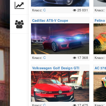
Класс:
C
25 031
Класс:
Cadillac ATS-V Coupe
Felino
Класс:
C
17 368
Класс:
Volkswagen Golf Design GTI
AC 378
Класс:
C
17 475
Класс: