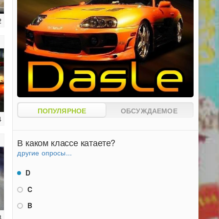
2
ПОПУЛЯРНОЕ
ОБСУЖДАЕМОЕ
4
В каком классе катаете?
другие опросы...
D
C
B
8