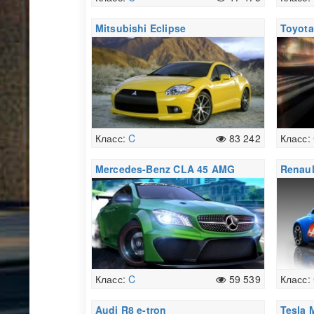
Mitsubishi Eclipse
Toyota
Класс:
C
83 242
Класс:
Mercedes-Benz CLA 45 AMG
Renaul
Racing Series
Класс:
C
59 539
Класс:
Audi R8 e-tron
Tesla 