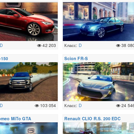
D
42 203
Класс:
D
38 08
-150
Scion FR-S
D
103 054
Класс:
D
24 54
omeo MiTo GTA
Renault CLIO R.S. 200 EDC