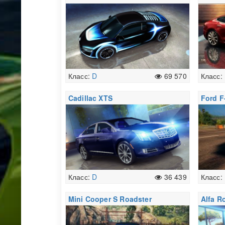
Класс:
D
69 570
Класс:
Cadillac XTS
Ford F
Класс:
D
36 439
Класс:
Mini Cooper S Roadster
Alfa R