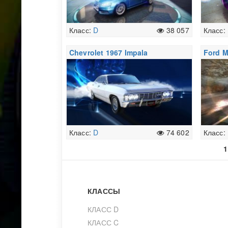
Класс:
D
38 057
Класс:
Chevrolet 1967 Impala
Ford M
Класс:
D
74 602
Класс:
1
КЛАССЫ
КЛАСС D
КЛАСС C