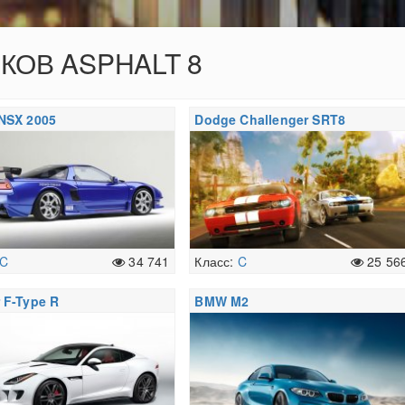
ОКОВ ASPHALT 8
NSX 2005
Dodge Challenger SRT8
C
34 741
Класс:
C
25 56
 F-Type R
BMW M2