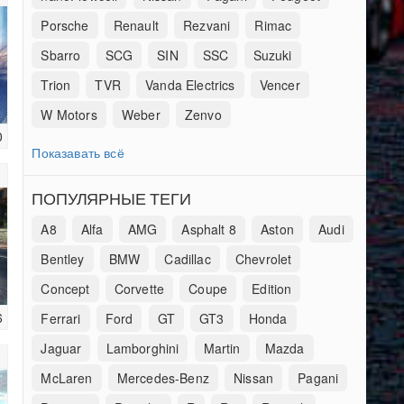
Porsche
Renault
Rezvani
Rimac
Sbarro
SCG
SIN
SSC
Suzuki
Trion
TVR
Vanda Electrics
Vencer
W Motors
Weber
Zenvo
0
Показавать всё
ПОПУЛЯРНЫЕ ТЕГИ
A8
Alfa
AMG
Asphalt 8
Aston
Audi
Bentley
BMW
Cadillac
Chevrolet
Concept
Corvette
Coupe
Edition
6
Ferrari
Ford
GT
GT3
Honda
Jaguar
Lamborghini
Martin
Mazda
McLaren
Mercedes-Benz
Nissan
Pagani