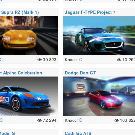
 Supra RZ (Mark 4)
Jaguar F-TYPE Project 7
C
30 823
Класс:
C
10 25
t Alpine Celebration
Dodge Dart GT
C
72 294
Класс:
D
103 82
Model S
Cadillac ATS