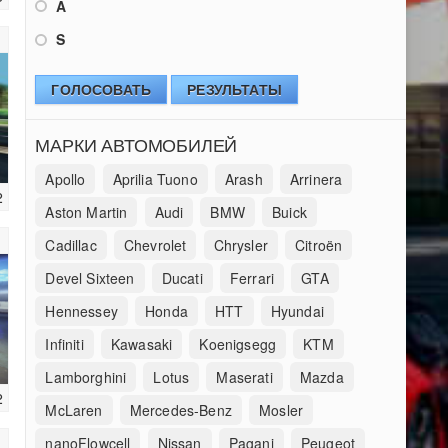
A
S
ГОЛОСОВАТЬ
РЕЗУЛЬТАТЫ
МАРКИ АВТОМОБИЛЕЙ
Apollo
Aprilia Tuono
Arash
Arrinera
2
Aston Martin
Audi
BMW
Buick
Cadillac
Chevrolet
Chrysler
Citroën
Devel Sixteen
Ducati
Ferrari
GTA
Hennessey
Honda
HTT
Hyundai
Infiniti
Kawasaki
Koenigsegg
KTM
Lamborghini
Lotus
Maserati
Mazda
2
McLaren
Mercedes-Benz
Mosler
nanoFlowcell
Nissan
Pagani
Peugeot